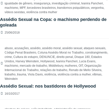
igualdade de gênero
,
insegurança
,
investigação criminal
,
Ivanira Pancheri
,
machismo
,
MPF
,
torcedores brasileiros
,
transtornos psiquiátricos
,
vergonha
,
vídeos sexistas
,
violência contra mulher
Assédio Sexual na Copa: o machismo perdendo de
goleada
25/06/2018
abuso
,
acusações
,
assédio
,
assédio moral
,
assédio sexual
,
ataques sexuais
,
Código Penal Brasileiro
,
Coluna Assédio Moral no Trabalho
,
constrangimento
,
crime
,
Cultura do estupro
,
DENUNCIE
,
direito penal
,
Disque 180
,
Estados
Unidos
,
Harvey Weinstein
,
Hollywood
,
Ivanira Pancheri
,
Lucia Evans
,
machismo
,
mercado de trabalho
,
Middlebury
,
mulheres
,
OIT
,
Organização
Internacional do Trabalho
,
relações de trabalho
,
Renato de Mello Silveira
,
trabalho
,
trauma
,
Viola Davis
,
violência
,
violência contra a mulher
,
vítimas
,
Weinstein
Assédio Sexual: nos bastidores de Hollywood
16/10/2017