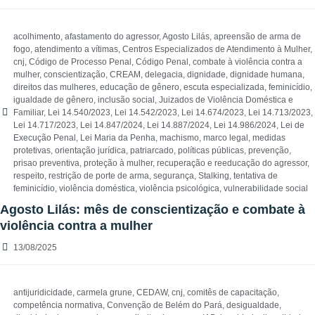
acolhimento
,
afastamento do agressor
,
Agosto Lilás
,
apreensão de arma de
fogo
,
atendimento a vítimas
,
Centros Especializados de Atendimento à Mulher
,
cnj
,
Código de Processo Penal
,
Código Penal
,
combate à violência contra a
mulher
,
conscientização
,
CREAM
,
delegacia
,
dignidade
,
dignidade humana
,
direitos das mulheres
,
educação de gênero
,
escuta especializada
,
feminicídio
,
igualdade de gênero
,
inclusão social
,
Juizados de Violência Doméstica e
Familiar
,
Lei 14.540/2023
,
Lei 14.542/2023
,
Lei 14.674/2023
,
Lei 14.713/2023
,
Lei 14.717/2023
,
Lei 14.847/2024
,
Lei 14.887/2024
,
Lei 14.986/2024
,
Lei de
Execução Penal
,
Lei Maria da Penha
,
machismo
,
marco legal
,
medidas
protetivas
,
orientação jurídica
,
patriarcado
,
políticas públicas
,
prevenção
,
prisao preventiva
,
proteção à mulher
,
recuperação e reeducação do agressor
,
respeito
,
restrição de porte de arma
,
segurança
,
Stalking
,
tentativa de
feminicídio
,
violência doméstica
,
violência psicológica
,
vulnerabilidade social
Agosto Lilás: mês de conscientização e combate à
violência contra a mulher
13/08/2025
antijuridicidade
,
carmela grune
,
CEDAW
,
cnj
,
comitês de capacitação
,
competência normativa
,
Convenção de Belém do Pará
,
desigualdade
,