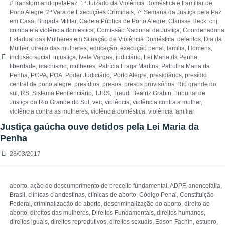
#TransformandopelaPaz
,
1º Juizado da Violência Doméstica e Familiar de
Porto Alegre
,
2ª Vara de Execuções Criminais
,
7ª Semana da Justiça pela Paz
em Casa
,
Brigada Militar
,
Cadeia Pública de Porto Alegre
,
Clarisse Heck
,
cnj
,
combate à violência doméstica
,
Comissão Nacional de Justiça
,
Coordenadoria
Estadual das Mulheres em Situação de Violência Doméstica
,
detentos
,
Dia da
Mulher
,
direito das mulheres
,
educação
,
execução penal
,
familia
,
Homens
,
inclusão social
,
injustiça
,
Ivete Vargas
,
judiciário
,
Lei Maria da Penha
,
liberdade
,
machismo
,
mulheres
,
Patrícia Fraga Martins
,
Patrulha Maria da
Penha
,
PCPA
,
POA
,
Poder Judiciário
,
Porto Alegre
,
presidiários
,
presídio
central de porto alegre
,
presídios
,
presos
,
presos provisórios
,
Rio grande do
sul
,
RS
,
Sistema Penitenciário
,
TJRS
,
Traudi Beatriz Grabin
,
Tribunal de
Justiça do Rio Grande do Sul
,
vec
,
violência
,
violência contra a mulher
,
violência contra as mulheres
,
violência doméstica
,
violência familiar
Justiça gaúcha ouve detidos pela Lei Maria da
Penha
28/03/2017
aborto
,
ação de descumprimento de preceito fundamental
,
ADPF
,
anencefalia
,
Brasil
,
clínicas clandestinas
,
clínicas de aborto
,
Código Penal
,
Constituição
Federal
,
criminalização do aborto
,
descriminalização do aborto
,
direito ao
aborto
,
direitos das mulheres
,
Direitos Fundamentais
,
direitos humanos
,
direitos iguais
,
direitos reprodutivos
,
direitos sexuais
,
Edson Fachin
,
estupro
,