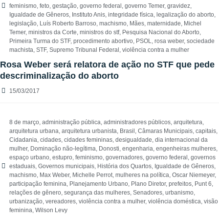
feminismo
,
feto
,
gestação
,
governo federal
,
governo Temer
,
gravidez
,
Igualdade de Gêneros
,
Instituto Anis
,
integridade física
,
legalização do aborto
,
legislação
,
Luís Roberto Barroso
,
machismo
,
Mães
,
maternidade
,
Michel
Temer
,
ministros da Corte
,
ministros do stf
,
Pesquisa Nacional do Aborto
,
Primeira Turma do STF
,
procedimento abortivo
,
PSOL
,
rosa weber
,
sociedade
machista
,
STF
,
Supremo Tribunal Federal
,
violência contra a mulher
Rosa Weber será relatora de ação no STF que pede
descriminalização do aborto
15/03/2017
8 de março
,
administração pública
,
administradores públicos
,
arquitetura
,
arquitetura urbana
,
arquitetura urbanista
,
Brasil
,
Câmaras Municipais
,
capitais
,
Cidadania
,
cidades
,
cidades femininas
,
desigualdade
,
dia internacional da
mulher
,
Dominação não-legítima
,
Donosti
,
engenharia
,
engenheiras mulheres
,
espaço urbano
,
estupro
,
feminismo
,
governadores
,
governo federal
,
governos
estaduais
,
Governos municipais
,
História dos Quartos
,
Igualdade de Gêneros
,
machismo
,
Max Weber
,
Michelle Perrot
,
mulheres na política
,
Oscar Niemeyer
,
participação feminina
,
Planejamento Urbano
,
Plano Diretor
,
prefeitos
,
Punt 6
,
relações de gênero
,
segurança das mulheres
,
Senadores
,
urbanismo
,
urbanização
,
vereadores
,
violência contra a mulher
,
violência doméstica
,
visão
feminina
,
Wilson Levy