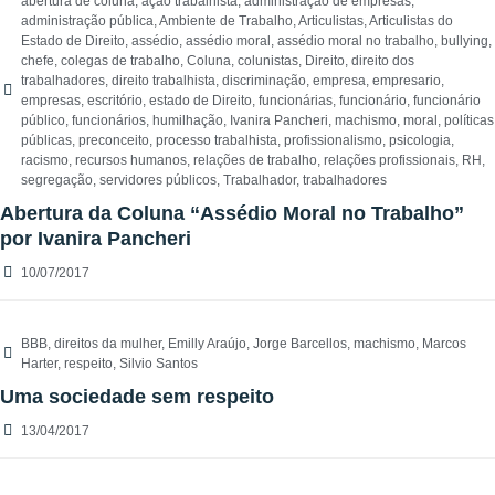
abertura de coluna
,
ação trabalhista
,
administração de empresas
,
administração pública
,
Ambiente de Trabalho
,
Articulistas
,
Articulistas do
Estado de Direito
,
assédio
,
assédio moral
,
assédio moral no trabalho
,
bullying
,
chefe
,
colegas de trabalho
,
Coluna
,
colunistas
,
Direito
,
direito dos
trabalhadores
,
direito trabalhista
,
discriminação
,
empresa
,
empresario
,
empresas
,
escritório
,
estado de Direito
,
funcionárias
,
funcionário
,
funcionário
público
,
funcionários
,
humilhação
,
Ivanira Pancheri
,
machismo
,
moral
,
políticas
públicas
,
preconceito
,
processo trabalhista
,
profissionalismo
,
psicologia
,
racismo
,
recursos humanos
,
relações de trabalho
,
relações profissionais
,
RH
,
segregação
,
servidores públicos
,
Trabalhador
,
trabalhadores
Abertura da Coluna “Assédio Moral no Trabalho”
por Ivanira Pancheri
10/07/2017
BBB
,
direitos da mulher
,
Emilly Araújo
,
Jorge Barcellos
,
machismo
,
Marcos
Harter
,
respeito
,
Silvio Santos
Uma sociedade sem respeito
13/04/2017