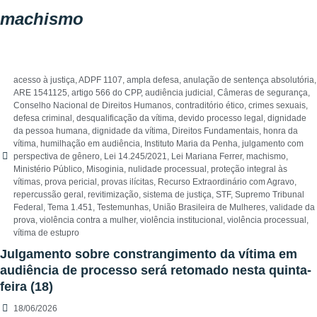
machismo
acesso à justiça
,
ADPF 1107
,
ampla defesa
,
anulação de sentença absolutória
,
ARE 1541125
,
artigo 566 do CPP
,
audiência judicial
,
Câmeras de segurança
,
Conselho Nacional de Direitos Humanos
,
contraditório ético
,
crimes sexuais
,
defesa criminal
,
desqualificação da vítima
,
devido processo legal
,
dignidade
da pessoa humana
,
dignidade da vítima
,
Direitos Fundamentais
,
honra da
vítima
,
humilhação em audiência
,
Instituto Maria da Penha
,
julgamento com
perspectiva de gênero
,
Lei 14.245/2021
,
Lei Mariana Ferrer
,
machismo
,
Ministério Público
,
Misoginia
,
nulidade processual
,
proteção integral às
vítimas
,
prova pericial
,
provas ilícitas
,
Recurso Extraordinário com Agravo
,
repercussão geral
,
revitimização
,
sistema de justiça
,
STF
,
Supremo Tribunal
Federal
,
Tema 1.451
,
Testemunhas
,
União Brasileira de Mulheres
,
validade da
prova
,
violência contra a mulher
,
violência institucional
,
violência processual
,
vítima de estupro
Julgamento sobre constrangimento da vítima em
audiência de processo será retomado nesta quinta-
feira (18)
18/06/2026