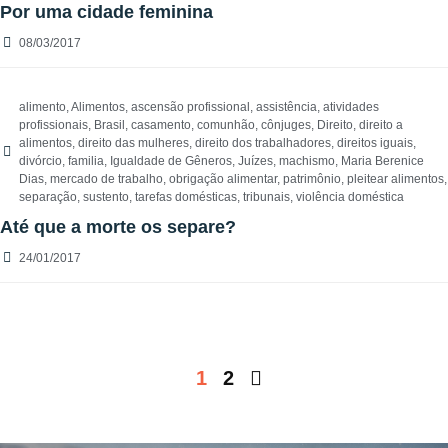
Por uma cidade feminina
08/03/2017
alimento
,
Alimentos
,
ascensão profissional
,
assistência
,
atividades
profissionais
,
Brasil
,
casamento
,
comunhão
,
cônjuges
,
Direito
,
direito a
alimentos
,
direito das mulheres
,
direito dos trabalhadores
,
direitos iguais
,
divórcio
,
familia
,
Igualdade de Gêneros
,
Juízes
,
machismo
,
Maria Berenice
Dias
,
mercado de trabalho
,
obrigação alimentar
,
patrimônio
,
pleitear alimentos
,
separação
,
sustento
,
tarefas domésticas
,
tribunais
,
violência doméstica
Até que a morte os separe?
24/01/2017
1
2