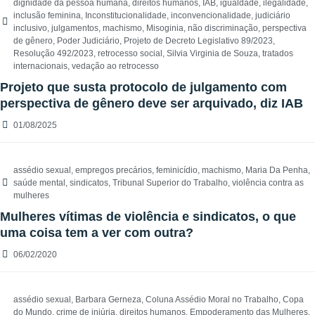
dignidade da pessoa humana
,
direitos humanos
,
IAB
,
igualdade
,
ilegalidade
,
inclusão feminina
,
Inconstitucionalidade
,
inconvencionalidade
,
judiciário
inclusivo
,
julgamentos
,
machismo
,
Misoginia
,
não discriminação
,
perspectiva
de gênero
,
Poder Judiciário
,
Projeto de Decreto Legislativo 89/2023
,
Resolução 492/2023
,
retrocesso social
,
Silvia Virginia de Souza
,
tratados
internacionais
,
vedação ao retrocesso
Projeto que susta protocolo de julgamento com
perspectiva de gênero deve ser arquivado, diz IAB
01/08/2025
assédio sexual
,
empregos precários
,
feminicídio
,
machismo
,
Maria Da Penha
,
saúde mental
,
sindicatos
,
Tribunal Superior do Trabalho
,
violência contra as
mulheres
Mulheres vítimas de violência e sindicatos, o que
uma coisa tem a ver com outra?
06/02/2020
assédio sexual
,
Barbara Gerneza
,
Coluna Assédio Moral no Trabalho
,
Copa
do Mundo
,
crime de injúria
,
direitos humanos
,
Empoderamento das Mulheres
,