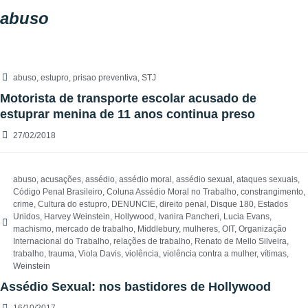
abuso
abuso
,
estupro
,
prisao preventiva
,
STJ
Motorista de transporte escolar acusado de
estuprar menina de 11 anos continua preso
27/02/2018
abuso
,
acusações
,
assédio
,
assédio moral
,
assédio sexual
,
ataques sexuais
,
Código Penal Brasileiro
,
Coluna Assédio Moral no Trabalho
,
constrangimento
,
crime
,
Cultura do estupro
,
DENUNCIE
,
direito penal
,
Disque 180
,
Estados
Unidos
,
Harvey Weinstein
,
Hollywood
,
Ivanira Pancheri
,
Lucia Evans
,
machismo
,
mercado de trabalho
,
Middlebury
,
mulheres
,
OIT
,
Organização
Internacional do Trabalho
,
relações de trabalho
,
Renato de Mello Silveira
,
trabalho
,
trauma
,
Viola Davis
,
violência
,
violência contra a mulher
,
vítimas
,
Weinstein
Assédio Sexual: nos bastidores de Hollywood