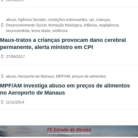
16/10/2017
abuso
,
Agência Senado
,
condições estressantes
,
cpi
,
crianças
,
Desenvolvimento Social
,
formação fisiológica
,
Infância
,
negligência
,
neurocientista
,
tenra idade
,
violência
Maus-tratos a crianças provocam dano cerebral
permanente, alerta ministro em CPI
27/09/2017
abuso
,
Aeroporto de Manaus
,
MPF/AM
,
preços de alimentos
MPF/AM investiga abuso em preços de alimentos
no Aeroporto de Manaus
11/11/2014