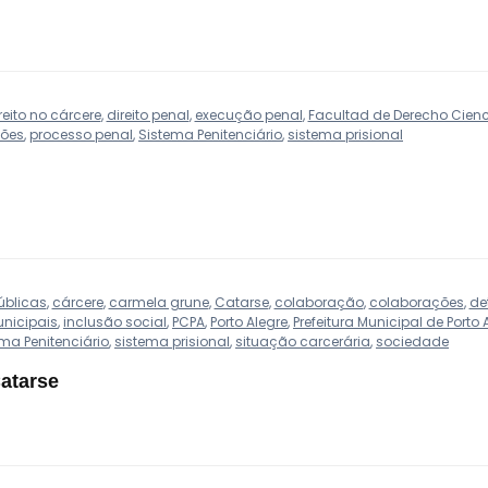
reito no cárcere
,
direito penal
,
execução penal
,
Facultad de Derecho Cienci
sões
,
processo penal
,
Sistema Penitenciário
,
sistema prisional
úblicas
,
cárcere
,
carmela grune
,
Catarse
,
colaboração
,
colaborações
,
de
nicipais
,
inclusão social
,
PCPA
,
Porto Alegre
,
Prefeitura Municipal de Porto 
ma Penitenciário
,
sistema prisional
,
situação carcerária
,
sociedade
Catarse