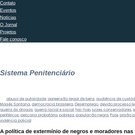
Contato
Eventos
Notícias
O Jornal
Projetos
Fale conosco
Sistema Penitenciário
abuso de autoridade
,
apreensão ilegal de bens
,
audiência de custód
Moisés Santana
,
democracia brasileira
,
Desemprego
,
devido processo l
guerra às drogas
,
guerra racial e social
,
hip-hop
,
juízes conservadores
,
l
periféricos
,
pescaria probatória
,
pobreza
,
população negra
,
Poze
,
prisão p
violência policial
A política de extermínio de negros e moradores nas f