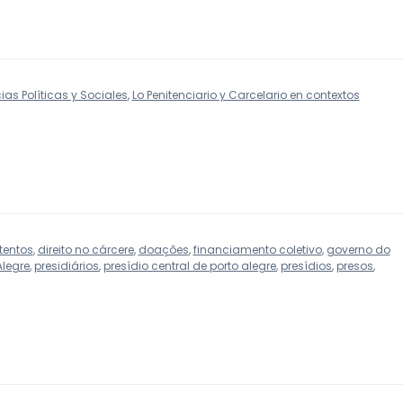
as Políticas y Sociales
,
Lo Penitenciario y Carcelario en contextos
tentos
,
direito no cárcere
,
doações
,
financiamento coletivo
,
governo do
Alegre
,
presidiários
,
presídio central de porto alegre
,
presídios
,
presos
,