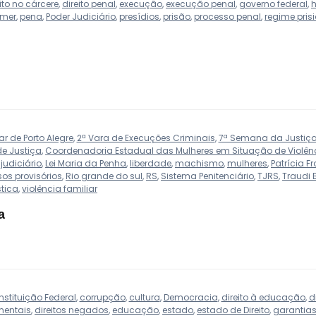
ito no cárcere
,
direito penal
,
execução
,
execução penal
,
governo federal
,
h
emer
,
pena
,
Poder Judiciário
,
presídios
,
prisão
,
processo penal
,
regime pris
r de Porto Alegre
,
2ª Vara de Execuções Criminais
,
7ª Semana da Justiça
e Justiça
,
Coordenadoria Estadual das Mulheres em Situação de Violên
,
judiciário
,
Lei Maria da Penha
,
liberdade
,
machismo
,
mulheres
,
Patrícia F
sos provisórios
,
Rio grande do sul
,
RS
,
Sistema Penitenciário
,
TJRS
,
Traudi 
tica
,
violência familiar
a
stituição Federal
,
corrupção
,
cultura
,
Democracia
,
direito à educação
,
d
mentais
,
direitos negados
,
educação
,
estado
,
estado de Direito
,
garantias