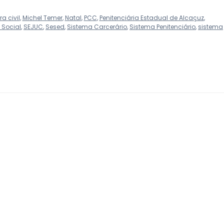
a civil
,
Michel Temer
,
Natal
,
PCC
,
Penitenciária Estadual de Alcaçuz
,
 Social
,
SEJUC
,
Sesed
,
Sistema Carcerário
,
Sistema Penitenciário
,
sistema