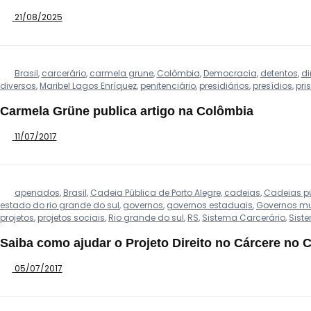
21/08/2025
Brasil
,
carcerário
,
carmela grune
,
Colômbia
,
Democracia
,
detentos
,
di
diversos
,
Maribel Lagos Enríquez
,
penitenciário
,
presidiários
,
presídios
,
pri
Carmela Grüne publica artigo na Colômbia
11/07/2017
apenados
,
Brasil
,
Cadeia Pública de Porto Alegre
,
cadeias
,
Cadeias p
estado do rio grande do sul
,
governos
,
governos estaduais
,
Governos mu
projetos
,
projetos sociais
,
Rio grande do sul
,
RS
,
Sistema Carcerário
,
Siste
Saiba como ajudar o Projeto Direito no Cárcere no 
05/07/2017