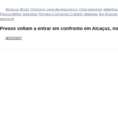
Alcaçuz
,
Brasil
,
Chacina
,
crise de segurança
,
Crise prisional
,
detentos
Polícia Militar
,
presídios
,
Primeiro Comando Capital
,
rebeliões
,
Rio Grande 
prisional
Presos voltam a entrar em confronto em Alcaçuz, n
19/01/2017