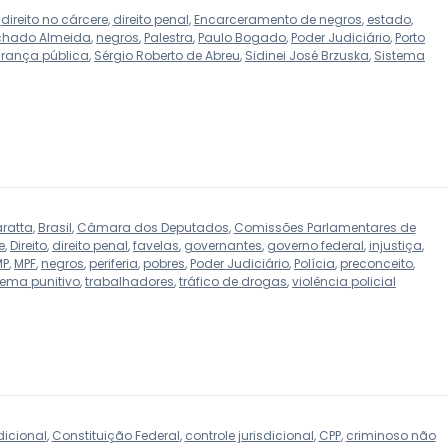
,
direito no cárcere
,
direito penal
,
Encarceramento de negros
,
estado
,
achado Almeida
,
negros
,
Palestra
,
Paulo Bogado
,
Poder Judiciário
,
Porto
rança pública
,
Sérgio Roberto de Abreu
,
Sidinei José Brzuska
,
Sistema
ratta
,
Brasil
,
Câmara dos Deputados
,
Comissões Parlamentares de
e
,
Direito
,
direito penal
,
favelas
,
governantes
,
governo federal
,
injustiça
,
MP
,
MPF
,
negros
,
periferia
,
pobres
,
Poder Judiciário
,
Polícia
,
preconceito
,
tema punitivo
,
trabalhadores
,
tráfico de drogas
,
violência policial
icional
,
Constituição Federal
,
controle jurisdicional
,
CPP
,
criminoso não