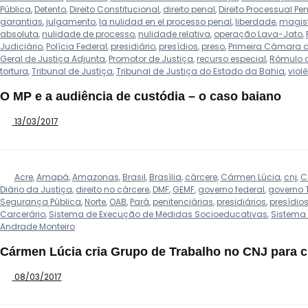
Pública
,
Detento
,
Direito Constitucional
,
direito penal
,
Direito Processual Pe
garantias
,
julgamento
,
la nulidad en el processo penal
,
liberdade
,
magis
absoluta
,
nulidade de processo
,
nulidade relativa
,
operação Lava-Jato
,
Judiciário
,
Polícia Federal
,
presidiário
,
presídios
,
preso
,
Primeira Câmara 
Geral de Justiça Adjunta
,
Promotor de Justiça
,
recurso especial
,
Rômulo d
tortura
,
Tribunal de Justiça
,
Tribunal de Justiça do Estado da Bahia
,
violê
O MP e a audiência de custódia – o caso baiano
13/03/2017
Acre
,
Amapá
,
Amazonas
,
Brasil
,
Brasília
,
cárcere
,
Cármen Lúcia
,
cnj
,
C
Diário da Justiça
,
direito no cárcere
,
DMF
,
GEMF
,
governo federal
,
governo 
Segurança Pública
,
Norte
,
OAB
,
Pará
,
penitenciárias
,
presidiários
,
presídio
Carcerário
,
Sistema de Execução de Medidas Socioeducativas
,
Sistema 
Andrade Monteiro
Cármen Lúcia cria Grupo de Trabalho no CNJ para cr
08/03/2017