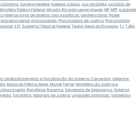
de Santana
,
governo federal
,
habeas corpus
,
Juiz de Direito
,
juizados de
Ministério Público Federal
,
Ministro Ricardo Lewandowski
,
MP
,
MPF
,
nulidade
o internacional de direitos civis e políticos
,
penitenciárias
,
Poder
,
processo penal
,
procuradores
,
Procuradoria de Justiça
,
Procuradoria
isional
,
STF
,
Supremo Tribunal Federal
,
Teoria Geral do Processo
,
TJ
,
TJBA
,
o de Monitoramento e Fiscalização do Sistema Carcerário
,
detentos
,
hão
,
Maria de Fátima Alves
,
Michel Temer
,
Ministério da Justiça e
o Nascimento
,
Rondônia
,
Roraima
,
Secretaria de Segurança
,
Sistema
lmeida
,
Tocantins
,
tribunais de Justiça
,
unidades prisionais
,
Valdetário