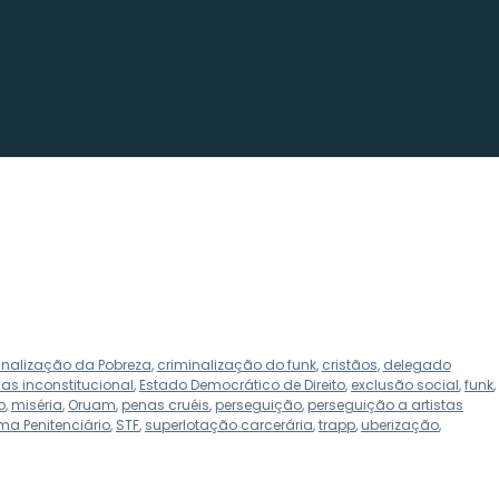
inalização da Pobreza
,
criminalização do funk
,
cristãos
,
delegado
as inconstitucional
,
Estado Democrático de Direito
,
exclusão social
,
funk
,
o
,
miséria
,
Oruam
,
penas cruéis
,
perseguição
,
perseguição a artistas
ma Penitenciário
,
STF
,
superlotação carcerária
,
trapp
,
uberização
,