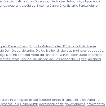
istória da justiça
,
inclusão social
,
infrator
,
institutos
,
Juiz
,
julgamento
,
ional
,
segurança pública
,
Sistema Carcerário
,
Sistema Penitenciário
,
 pela Paz em Casa
,
Brigada Militar
,
Cadeia Pública de Porto Alegre
,
cia Doméstica
,
detentos
,
Dia da Mulher
,
direito das mulheres
,
educação
,
raga Martins
,
Patrulha Maria da Penha
,
PCPA
,
POA
,
Poder Judiciário
,
Porto
Beatriz Grabin
,
Tribunal de Justiça do Rio Grande do Sul
,
vec
,
violência
,
ireito à informação
,
direito à saúde
,
direito à terra
,
direito do trabalho
,
 processuais
,
Golpe Militar
,
governabilidade
,
governadores
,
governantes
,