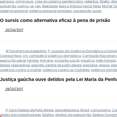
perigoso
,
criminosos
,
crise do sistema penitenciário
,
detentos
,
Direito
,
dire
jurisdição
,
justiça
,
Lei
,
Leis
,
liberdade
,
Marco Antonio Ferraz Perez
,
Michel T
sistema prisional
,
sistema prisional brasileiro
,
sociedade
,
sursis
O sursis como alternativa eficaz à pena de prisão
20/04/2017
#TransformandopelaPaz
,
1º Juizado da Violência Doméstica e Familia
Clarisse Heck
,
cnj
,
combate à violência doméstica
,
Comissão Nacional d
execução penal
,
familia
,
Homens
,
inclusão social
,
injustiça
,
Ivete Vargas
Alegre
,
presidiários
,
presídio central de porto alegre
,
presídios
,
presos
,
pre
violência contra a mulher
,
violência contra as mulheres
,
violência domés
Justiça gaúcha ouve detidos pela Lei Maria da Penh
28/03/2017
1ª Vara Federal de Porto Alegre
,
aposentadoria
,
Brasil
,
comunismo
,
Con
direito dos trabalhadores
,
Direitos
,
direitos da população
,
Direitos Funda