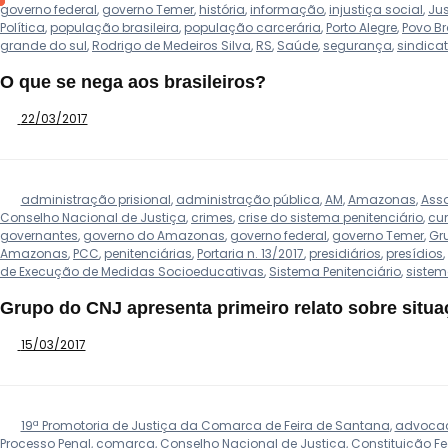
governo federal
,
governo Temer
,
história
,
informação
,
injustiça social
,
Jus
Política
,
população brasileira
,
população carcerária
,
Porto Alegre
,
Povo Br
grande do sul
,
Rodrigo de Medeiros Silva
,
RS
,
Saúde
,
segurança
,
sindica
O que se nega aos brasileiros?
22/03/2017
administração prisional
,
administração pública
,
AM
,
Amazonas
,
Ass
Conselho Nacional de Justiça
,
crimes
,
crise do sistema penitenciário
,
cu
governantes
,
governo do Amazonas
,
governo federal
,
governo Temer
,
Gr
Amazonas
,
PCC
,
penitenciárias
,
Portaria n. 13/2017
,
presidiários
,
presídios
,
de Execução de Medidas Socioeducativas
,
Sistema Penitenciário
,
sistem
Grupo do CNJ apresenta primeiro relato sobre situ
15/03/2017
19ª Promotoria de Justiça da Comarca de Feira de Santana
,
advoca
Processo Penal
,
comarca
,
Conselho Nacional de Justiça
,
Constituição Fe