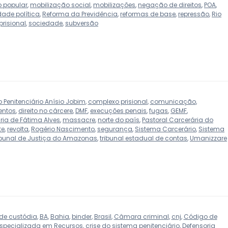
 popular
,
mobilização social
,
mobilizações
,
negação de direitos
,
POA
,
dade política
,
Reforma da Previdência
,
reformas de base
,
repressão
,
Rio
prisional
,
sociedade
,
subversão
Penitenciário Anísio Jobim
,
complexo prisional
,
comunicação
,
entos
,
direito no cárcere
,
DMF
,
execuções penais
,
fugas
,
GEMF
,
ria de Fátima Alves
,
massacre
,
norte do país
,
Pastoral Carcerária do
te
,
revolta
,
Rogério Nascimento
,
segurança
,
Sistema Carcerário
,
Sistema
ibunal de Justiça do Amazonas
,
tribunal estadual de contas
,
Umanizzare
de custódia
,
BA
,
Bahia
,
binder
,
Brasil
,
Câmara criminal
,
cnj
,
Código de
specializada em Recursos
,
crise do sistema penitenciário
,
Defensoria