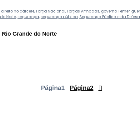
,
direito no cárcere
,
Força Nacional
,
Forças Armadas
,
governo Temer
,
guerr
do Norte
,
segurança
,
segurança pública
,
Segurança Pública e da Defesa
o Rio Grande do Norte
Página
1
Página
2