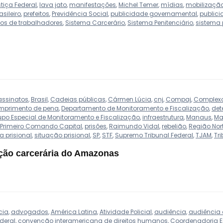
tiça Federal
,
lava jato
,
manifestações
,
Michel Temer
,
mídias
,
mobilização
asileiro
,
prefeitos
,
Previdência Social
,
publicidade governamental
,
publici
tos de trabalhadores
,
Sistema Carcerário
,
Sistema Penitenciário
,
sistema 
assinatos
,
Brasil
,
Cadeias públicas
,
Cármen Lúcia
,
cnj
,
Compaj
,
Complexo 
mprimento de pena
,
Departamento de Monitoramento e Fiscalização
,
det
upo Especial de Monitoramento e Fiscalização
,
infraestrutura
,
Manaus
,
Ma
Primeiro Comando Capital
,
prisões
,
Raimundo Vidal
,
rebelião
,
Região Nor
a prisional
,
situação prisional
,
SP
,
STF
,
Supremo Tribunal Federal
,
TJAM
,
Tr
ação carcerária do Amazonas
cia
,
advogados
,
América Latina
,
Atividade Policial
,
audiência
,
audiência 
deral
,
convenção interamericana de direitos humanos
,
Coordenadoria E