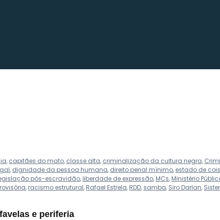
ia
,
capitães do mato
,
classe alta
,
criminalização da cultura negra
,
Crim
egal
,
dignidade da pessoa humana
,
direito penal mínimo
,
estado de cois
egislação pós-escravidão
,
liberdade de expressão
,
MCs
,
Ministério Públic
rovisória
,
racismo estrutural
,
Rafael Estrela
,
RDD
,
samba
,
Siro Darlan
,
Siste
avelas e periferia