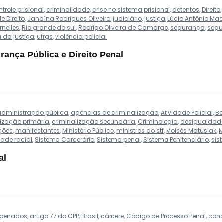
trole prisional
,
criminalidade
,
crise no sistema prisional
,
detentos
,
Direito
 Direito
,
Janaína Rodrigues Oliveira
,
judiciário
,
justiça
,
Lúcio Antônio M
rnelles
,
Rio grande do sul
,
Rodrigo Oliveira de Camargo
,
segurança
,
segu
a da justiça
,
ufrgs
,
violência policial
rança Pública e Direito Penal
administração pública
,
agências de criminalização
,
Atividade Policial
,
Ba
lização primária
,
criminalização secundária
,
Criminologia
,
desigualdad
ções
,
manifestantes
,
Ministério Público
,
ministros do stf
,
Moisés Matusiak
,
dade racial
,
Sistema Carcerário
,
Sistema penal
,
Sistema Penitenciário
,
sis
al
penados
,
artigo 77 do CPP
,
Brasil
,
cárcere
,
Código de Processo Penal
,
cond