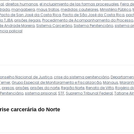
nal
,
direitos humanos
,
el inclupimiento de las formas procesuales
,
Feira 
trado
,
mangabeira
,
maus tratos
,
medidas cautelares
,
Ministério Público
,
Pacto de San José da Costa Rica
,
Pacto de São José da Costa Rica
,
pact
do TJBA
,
prisões ilegais
,
Procedimento de Acompanhamento do Processo
e Andrade Moreira
,
Sistema Carcerário
,
Sistema Penitenciário
,
sistema pr
ncia policial
onselho Nacional de Justiça
,
crise do sistema penitenciário
,
Departament
Temer
,
Grupo Especial de Monitoramento e Fiscalização
,
Manaus
,
Maran
s
,
presos
,
prisões
,
prisões do norte
,
Região Norte
,
Renato de Vitto
,
Rogério d
Penitenciário
,
sistema prisional
,
STF
,
Supremo Tribunal Federal
,
Tatiane A
ise carcerária do Norte