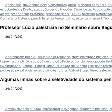
apenados
,
atividades complementares
,
Brasil
,
ciências criminais
,
con
estudantes de Direito
,
execução penal
,
Facções Criminosas
,
Faculdade de
Alegre
,
preconceito
,
presídios
,
processo penal
,
PUCRS
,
racismo
,
Renato Do
Carcerário
,
Sistema penal
,
Sistema Penitenciário
,
sistema prisional
,
Teori
Professor Lúcio palestrará no Seminário sobre Segu
26/04/2017
abordagem policial
,
abuso de autoridade
,
administração prisional
,
Inquérito
,
condição social
,
Constituição Federal
,
cor da pele
,
cpi
,
crimina
investigação
,
justiça
,
Justiça Estadual do Rio de Janeiro
,
Leis
,
manifesta
processo penal
,
racismo
,
racismo estrutural
,
Rafael Braga Vieira
,
seletivi
Algumas linhas sobre a seletividade do sistema pen
24/04/2017
administração pública
,
advocacia
,
advogado
,
ambiente prisional
,
a