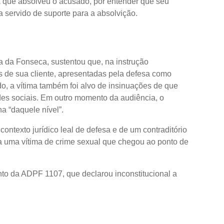
 que absolveu o acusado, por entender que seu
a servido de suporte para a absolvição.
a da Fonseca, sustentou que, na instrução
is de sua cliente, apresentadas pela defesa como
, a vítima também foi alvo de insinuações de que
edes sociais. Em outro momento da audiência, o
a “daquele nível”.
ontexto jurídico leal de defesa e de um contraditório
ra uma vítima de crime sexual que chegou ao ponto de
to da ADPF 1107, que declarou inconstitucional a