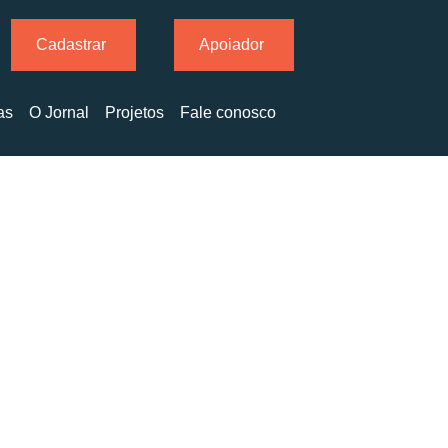
Cadastrar
Apoiador
as
O Jornal
Projetos
Fale conosco