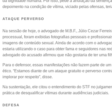
da dignidade humana. Por isso, pede a anulação da sentença
depoimento na condição de vítima, viciado pelas ofensas, teri
ATAQUE PERVERSO
Na sessão de hoje, o advogado de M.B.F., Júlio Cezar Ferreir
processual, foram exibidas fotografias pessoais e profissiona
imagens de conteúdo sexual. Ainda de acordo com o advogado
estaria utilizando o caso para obter fama e seguidores nas r
advogado do acusado afirmou que não gostaria de ter uma filh
Para o defensor, essas manifestações não fazem parte de um c
ético. “Estamos diante de um ataque gratuito e perverso cont
implorar por respeito”, disse.
Na sustentação, ele citou o entendimento do STF no julgamen
prática de desqualificar vítimas durante audiências judiciais.
DEFESA