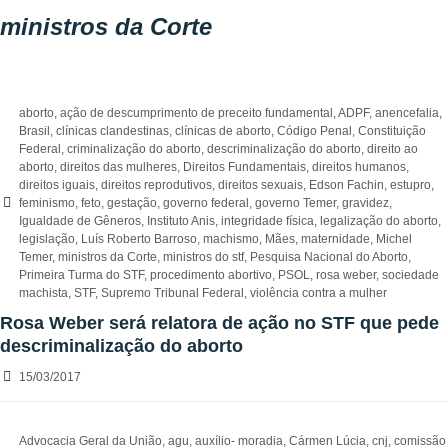
ministros da Corte
aborto
,
ação de descumprimento de preceito fundamental
,
ADPF
,
anencefalia
,
Brasil
,
clínicas clandestinas
,
clínicas de aborto
,
Código Penal
,
Constituição
Federal
,
criminalização do aborto
,
descriminalização do aborto
,
direito ao
aborto
,
direitos das mulheres
,
Direitos Fundamentais
,
direitos humanos
,
direitos iguais
,
direitos reprodutivos
,
direitos sexuais
,
Edson Fachin
,
estupro
,
feminismo
,
feto
,
gestação
,
governo federal
,
governo Temer
,
gravidez
,
Igualdade de Gêneros
,
Instituto Anis
,
integridade física
,
legalização do aborto
,
legislação
,
Luís Roberto Barroso
,
machismo
,
Mães
,
maternidade
,
Michel
Temer
,
ministros da Corte
,
ministros do stf
,
Pesquisa Nacional do Aborto
,
Primeira Turma do STF
,
procedimento abortivo
,
PSOL
,
rosa weber
,
sociedade
machista
,
STF
,
Supremo Tribunal Federal
,
violência contra a mulher
Rosa Weber será relatora de ação no STF que pede
descriminalização do aborto
15/03/2017
Advocacia Geral da União
,
agu
,
auxílio- moradia
,
Cármen Lúcia
,
cnj
,
comissão