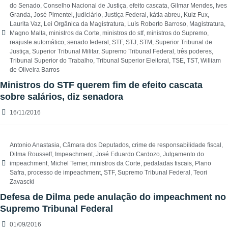
do Senado
,
Conselho Nacional de Justiça
,
efeito cascata
,
Gilmar Mendes
,
Ives
Granda
,
José Pimentel
,
judiciário
,
Justiça Federal
,
kátia abreu
,
Kuiz Fux
,
Laurita Vaz
,
Lei Orgânica da Magistratura
,
Luís Roberto Barroso
,
Magistratura
,
Magno Malta
,
ministros da Corte
,
ministros do stf
,
ministros do Supremo
,
reajuste automático
,
senado federal
,
STF
,
STJ
,
STM
,
Superior Tribunal de
Justiça
,
Superior Tribunal Militar
,
Supremo Tribunal Federal
,
três poderes
,
Tribunal Superior do Trabalho
,
Tribunal Superior Eleitoral
,
TSE
,
TST
,
William
de Oliveira Barros
Ministros do STF querem fim de efeito cascata
sobre salários, diz senadora
16/11/2016
Antonio Anastasia
,
Câmara dos Deputados
,
crime de responsabilidade fiscal
,
Dilma Rousseff
,
Impeachment
,
José Eduardo Cardozo
,
Julgamento do
impeachment
,
Michel Temer
,
ministros da Corte
,
pedaladas fiscais
,
Plano
Safra
,
processo de impeachment
,
STF
,
Supremo Tribunal Federal
,
Teori
Zavascki
Defesa de Dilma pede anulação do impeachment no
Supremo Tribunal Federal
01/09/2016