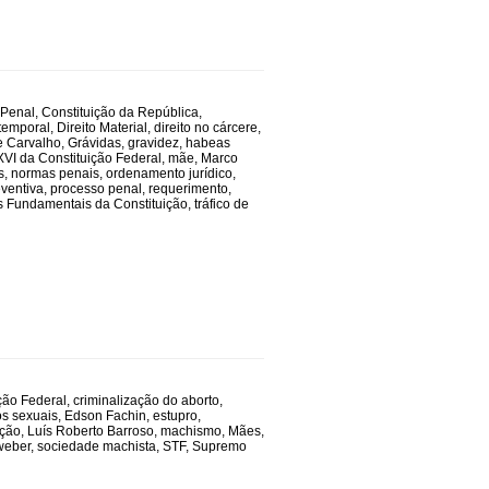
 Penal
,
Constituição da República
,
rtemporal
,
Direito Material
,
direito no cárcere
,
e Carvalho
,
Grávidas
,
gravidez
,
habeas
XVI da Constituição Federal
,
mãe
,
Marco
s
,
normas penais
,
ordenamento jurídico
,
eventiva
,
processo penal
,
requerimento
,
as Fundamentais da Constituição
,
tráfico de
ção Federal
,
criminalização do aborto
,
os sexuais
,
Edson Fachin
,
estupro
,
ação
,
Luís Roberto Barroso
,
machismo
,
Mães
,
weber
,
sociedade machista
,
STF
,
Supremo