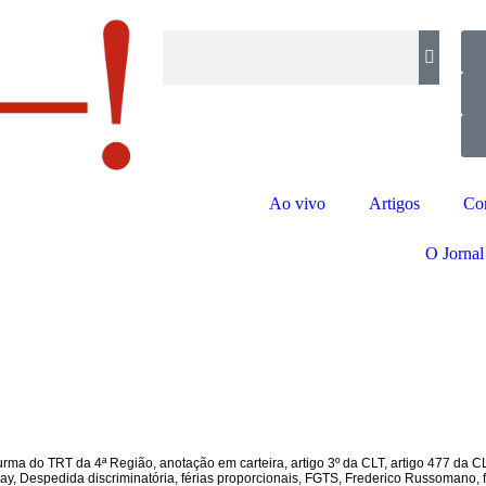
Ao vivo
Artigos
Co
O Jornal
urma do TRT da 4ª Região
,
anotação em carteira
,
artigo 3º da CLT
,
artigo 477 da C
ay
,
Despedida discriminatória
,
férias proporcionais
,
FGTS
,
Frederico Russomano
,