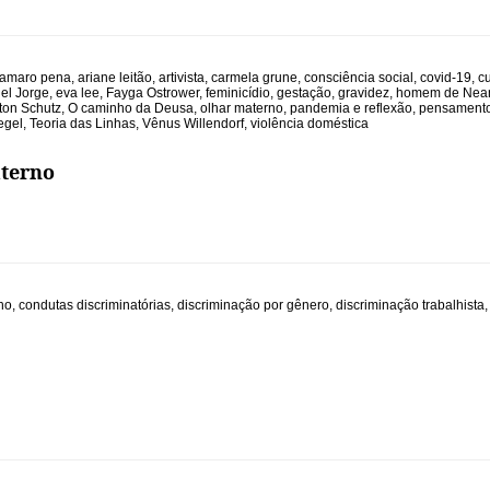
amaro pena
,
ariane leitão
,
artivista
,
carmela grune
,
consciência social
,
covid-19
,
cu
el Jorge
,
eva lee
,
Fayga Ostrower
,
feminicídio
,
gestação
,
gravidez
,
homem de Nean
lton Schutz
,
O caminho da Deusa
,
olhar materno
,
pandemia e reflexão
,
pensamento 
egel
,
Teoria das Linhas
,
Vênus Willendorf
,
violência doméstica
terno
ho
,
condutas discriminatórias
,
discriminação por gênero
,
discriminação trabalhista