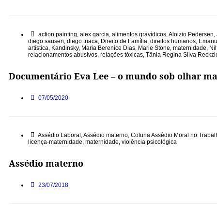
action painting
,
alex garcia
,
alimentos gravídicos
,
Aloizio Pedersen
,
diego sausen
,
diego triaca
,
Direito de Família
,
direitos humanos
,
Emanu
artística
,
Kandinsky
,
Maria Berenice Dias
,
Marie Stone
,
maternidade
,
Ni
relacionamentos abusivos
,
relações tóxicas
,
Tânia Regina Silva Reckzi
Documentário Eva Lee – o mundo sob olhar ma
07/05/2020
Assédio Laboral
,
Assédio materno
,
Coluna Assédio Moral no Trabal
licença-maternidade
,
maternidade
,
violência psicológica
Assédio materno
23/07/2018