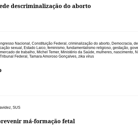
ede descriminalização do aborto
ngresso Nacional
,
Constituição Federal
,
criminalização do aborto
,
Democracia
,
de
cação sexual
,
Estado Laico
,
feminismo
,
fundamentalismo religioso
,
gestação
,
gove
mercado de trabalho
,
Michel Temer
,
Ministério da Saúde
,
mulheres
,
nascimento
,
N
ribunal Federal
,
Tamara Amoroso Gonçalves
,
zika vírus
o
avidez
,
SUS
prevenir má-formação fetal