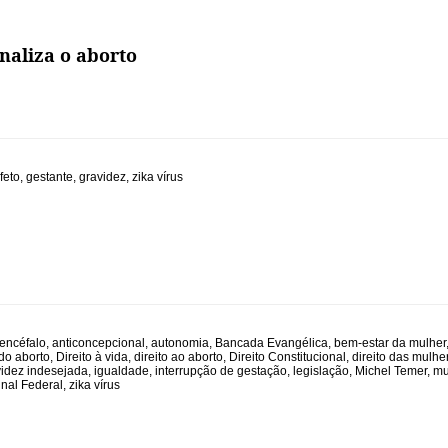
naliza o aborto
feto
,
gestante
,
gravidez
,
zika vírus
encéfalo
,
anticoncepcional
,
autonomia
,
Bancada Evangélica
,
bem-estar da mulher
do aborto
,
Direito à vida
,
direito ao aborto
,
Direito Constitucional
,
direito das mulhe
videz indesejada
,
igualdade
,
interrupção de gestação
,
legislação
,
Michel Temer
,
mu
nal Federal
,
zika vírus