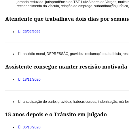
jornada reduzida
,
jurisprudência do TST
,
Luiz Alberto de Vargas
,
multa r
reconhecimento do vínculo
,
relação de emprego
,
subordinação jurídica
Atendente que trabalhava dois dias por seman
25/02/2026
assédio moral
,
DEPRESSÃO
,
gravidez
,
reclamação trabalhista
,
resc
Assistente consegue manter rescisão motivada
18/11/2020
antecipação do parto
,
gravidez
,
habeas corpus
,
indenização
,
má-fo
15 anos depois e o Trânsito em Julgado
06/10/2020