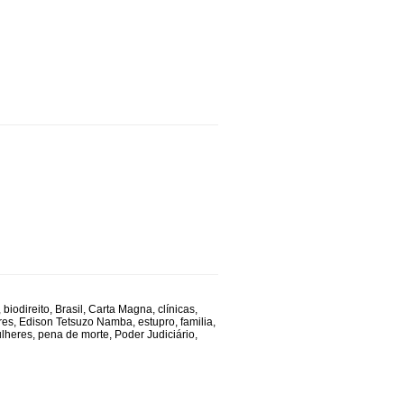
,
biodireito
,
Brasil
,
Carta Magna
,
clínicas
,
res
,
Edison Tetsuzo Namba
,
estupro
,
familia
,
lheres
,
pena de morte
,
Poder Judiciário
,