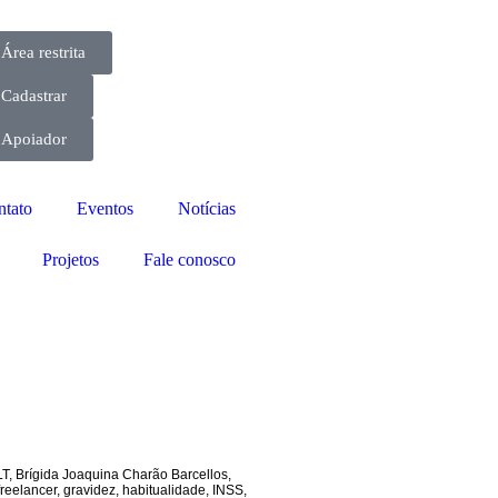
Área restrita
Cadastrar
Apoiador
ntato
Eventos
Notícias
Projetos
Fale conosco
LT
,
Brígida Joaquina Charão Barcellos
,
freelancer
,
gravidez
,
habitualidade
,
INSS
,