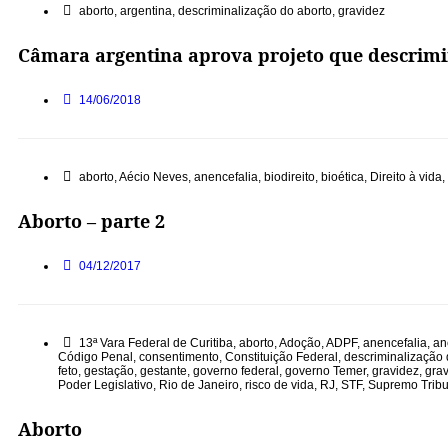
aborto
,
argentina
,
descriminalização do aborto
,
gravidez
Câmara argentina aprova projeto que descrimi
14/06/2018
aborto
,
Aécio Neves
,
anencefalia
,
biodireito
,
bioética
,
Direito à vida
,
Aborto – parte 2
04/12/2017
13ª Vara Federal de Curitiba
,
aborto
,
Adoção
,
ADPF
,
anencefalia
,
an
Código Penal
,
consentimento
,
Constituição Federal
,
descriminalização 
feto
,
gestação
,
gestante
,
governo federal
,
governo Temer
,
gravidez
,
gra
Poder Legislativo
,
Rio de Janeiro
,
risco de vida
,
RJ
,
STF
,
Supremo Tribu
Aborto