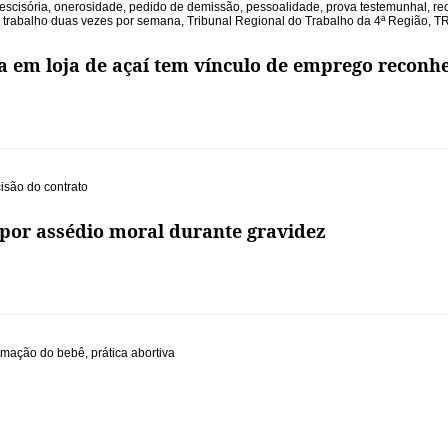
escisória
,
onerosidade
,
pedido de demissão
,
pessoalidade
,
prova testemunhal
,
re
,
trabalho duas vezes por semana
,
Tribunal Regional do Trabalho da 4ª Região
,
T
a em loja de açaí tem vínculo de emprego reconh
isão do contrato
 por assédio moral durante gravidez
rmação do bebê
,
prática abortiva