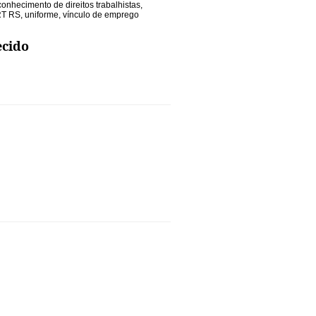
conhecimento de direitos trabalhistas
,
RT RS
,
uniforme
,
vínculo de emprego
ecido