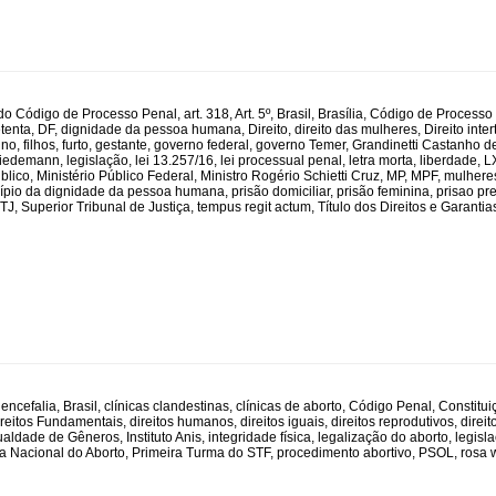
. do Código de Processo Penal
,
art. 318
,
Art. 5º
,
Brasil
,
Brasília
,
Código de Processo
tenta
,
DF
,
dignidade da pessoa humana
,
Direito
,
direito das mulheres
,
Direito inte
ino
,
filhos
,
furto
,
gestante
,
governo federal
,
governo Temer
,
Grandinetti Castanho d
Tiedemann
,
legislação
,
lei 13.257/16
,
lei processual penal
,
letra morta
,
liberdade
,
L
úblico
,
Ministério Público Federal
,
Ministro Rogério Schietti Cruz
,
MP
,
MPF
,
mulhere
cípio da dignidade da pessoa humana
,
prisão domiciliar
,
prisão feminina
,
prisao pr
TJ
,
Superior Tribunal de Justiça
,
tempus regit actum
,
Título dos Direitos e Garanti
encefalia
,
Brasil
,
clínicas clandestinas
,
clínicas de aborto
,
Código Penal
,
Constitui
reitos Fundamentais
,
direitos humanos
,
direitos iguais
,
direitos reprodutivos
,
direit
ualdade de Gêneros
,
Instituto Anis
,
integridade física
,
legalização do aborto
,
legisl
a Nacional do Aborto
,
Primeira Turma do STF
,
procedimento abortivo
,
PSOL
,
rosa 