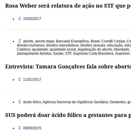
Rosa Weber será relatora de ação no STF que p
15/03/2017
aborto
,
aborto legal
,
Bancada Evangélica
,
Brasil
,
Comitê Cedaw
,
Co
direitos humanos
,
direitos reprodutivos
,
direitos sexuais
,
educação
,
edu
Católica
,
igualdade
,
igualdade social
,
legalização do aborto
,
liberdade
,
planejamento familiar
,
Saúde
,
STF
,
Suprema Corte Brasileira
,
Supremo T
Entrevista: Tamara Gonçalves fala sobre abort
11/01/2017
ácido fólico
,
Agência Nacional de Vigilância Sanitária
,
Gestantes
,
gr
SUS poderá doar ácido fólico a gestantes para 
08/09/2015