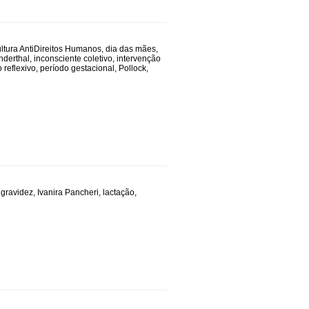
ltura AntiDireitos Humanos
,
dia das mães
,
derthal
,
inconsciente coletivo
,
intervenção
reflexivo
,
período gestacional
,
Pollock
,
,
gravidez
,
Ivanira Pancheri
,
lactação
,