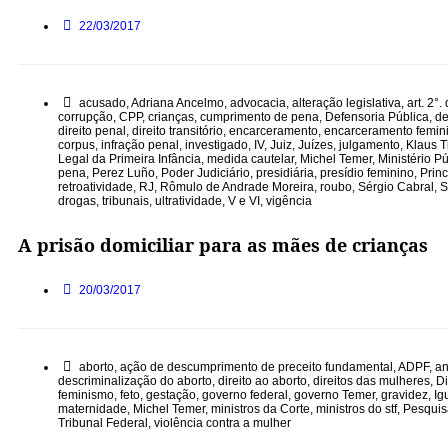
22/03/2017
acusado
,
Adriana Ancelmo
,
advocacia
,
alteração legislativa
,
art. 2°
corrupção
,
CPP
,
crianças
,
cumprimento de pena
,
Defensoria Pública
,
de
direito penal
,
direito transitório
,
encarceramento
,
encarceramento femin
corpus
,
infração penal
,
investigado
,
IV
,
Juiz
,
Juízes
,
julgamento
,
Klaus 
Legal da Primeira Infância
,
medida cautelar
,
Michel Temer
,
Ministério P
pena
,
Perez Luño
,
Poder Judiciário
,
presidiária
,
presídio feminino
,
Prin
retroatividade
,
RJ
,
Rômulo de Andrade Moreira
,
roubo
,
Sérgio Cabral
,
S
drogas
,
tribunais
,
ultratividade
,
V e VI
,
vigência
A prisão domiciliar para as mães de crianças
20/03/2017
aborto
,
ação de descumprimento de preceito fundamental
,
ADPF
,
an
descriminalização do aborto
,
direito ao aborto
,
direitos das mulheres
,
Di
feminismo
,
feto
,
gestação
,
governo federal
,
governo Temer
,
gravidez
,
Ig
maternidade
,
Michel Temer
,
ministros da Corte
,
ministros do stf
,
Pesquis
Tribunal Federal
,
violência contra a mulher