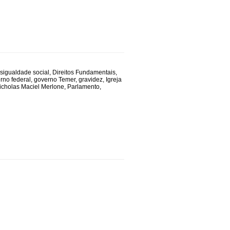
sigualdade social
,
Direitos Fundamentais
,
rno federal
,
governo Temer
,
gravidez
,
Igreja
icholas Maciel Merlone
,
Parlamento
,