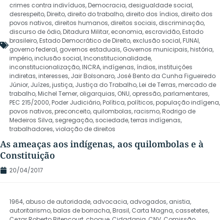
crimes contra indivíduos
,
Democracia
,
desigualdade social
,
desrespeito
,
Direito
,
direito do trabalho
,
direito dos índios
,
direito dos
povos nativos
,
direitos humanos
,
direitos sociais
,
discriminação
,
discurso de ódio
,
Ditadura Militar
,
economia
,
escravidão
,
Estado
brasileiro
,
Estado Democrático de Direito
,
exclusão social
,
FUNAI
,
governo federal
,
governos estaduais
,
Governos municipais
,
história
,
império
,
inclusão social
,
Inconstitucionalidade
,
inconstitucionalização
,
INCRA
,
indígenas
,
índios
,
instituições
indiretas
,
interesses
,
Jair Bolsonaro
,
José Bento da Cunha Figueiredo
Júnior
,
Juízes
,
justiça
,
Justiça do Trabalho
,
Lei de Terras
,
mercado de
trabalho
,
Michel Temer
,
oligarquias
,
ONU
,
opressão
,
parlamentares
,
PEC 215/2000
,
Poder Judiciário
,
Política
,
políticos
,
população indígena
,
povos nativos
,
preconceito
,
quilombolas
,
racismo
,
Rodrigo de
Medeiros Silva
,
segregação
,
sociedade
,
terras indígenas
,
trabalhadores
,
violação de direitos
As ameaças aos indígenas, aos quilombolas e à
Constituição
20/04/2017
1964
,
abuso de autoridade
,
advocacia
,
advogados
,
anistia
,
autoritarismo
,
balas de borracha
,
Brasil
,
Carta Magna
,
cassetetes
,
Cezar Roberto Bitencourt
,
choque
,
Cidadania
,
CNV
,
Comissão