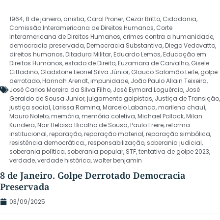
1964
,
8 de janeiro
,
anistia
,
Carol Proner
,
Cezar Britto
,
Cidadania
,
Comissão Interamericana de Direitos Humanos
,
Corte
Interamericana de Direitos Humanos
,
crimes contra a humanidade
,
democracia preservada
,
Democracia Substantiva
,
Diego Vedovatto
,
direitos humanos
,
Ditadura Militar
,
Eduardo Lemos
,
Educação em
Direitos Humanos
,
estado de Direito
,
Euzamara de Carvalho
,
Gisele
Cittadino
,
Gladstone Leonel Silva Júnior
,
Glauco Salomão Leite
,
golpe
derrotado
,
Hannah Arendt
,
impunidade
,
João Paulo Allain Teixeira
,
José Carlos Moreira da Silva Filho
,
José Eymard Loguércio
,
José
Geraldo de Sousa Junior
,
julgamento golpistas
,
Justiça de Transição
,
justiça social
,
Larissa Ramina
,
Marcelo Labanca
,
marilena chauí
,
Mauro Noleto
,
memória
,
memória coletiva
,
Michael Pollack
,
Milan
Kundera
,
Nair Heloisa Bicalho de Sousa
,
Paulo Freire
,
reforma
institucional
,
reparação
,
reparação material
,
reparação simbólica
,
resistência democrática.
,
responsabilização
,
soberania judicial
,
soberania política
,
soberania popular
,
STF
,
tentativa de golpe 2023
,
verdade
,
verdade histórica
,
walter benjamin
8 de Janeiro. Golpe Derrotado Democracia
Preservada
03/09/2025