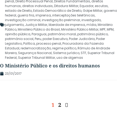
penal
,
Direito Processual Penal
,
Direitos Fundamentais
,
direitos
humanos
,
direitos individuais
,
Ditadura Militar
,
Equador
,
escutas
,
estado de Direito
,
Estado Democrático de Direito
,
Golpe Militar
,
governo
federal
,
guerra fria
,
imprensa
,
interceptações telefônicas
,
investigação criminal
,
investigação preliminar
,
investigado
,
julgamento
,
Justiça Militar
,
liberdade de imprensa
,
mídia
,
Ministério
Público
,
Ministério Público do Brasil
,
Ministério Público Militar
,
MPF
,
MPM
,
opinião pública
,
Paraguai
,
patrimônio moral
,
patrimônio público
,
patrimônio social
,
Peru
,
poder Executivo
,
Poder Judiciário
,
Poder
Legislativo
,
Política
,
processo penal
,
Procuradoria da Fazenda
Estadual
,
redemocratização
,
regime político
,
Rômulo de Andrade
Moreira
,
Segurança Nacional
,
Sistema jurídico
,
STF
,
Superior Tribunal
Federal
,
Superior Tribunal Militar
,
uso de algemas
O Ministério Público e os direitos humanos
23/01/2017
1
2