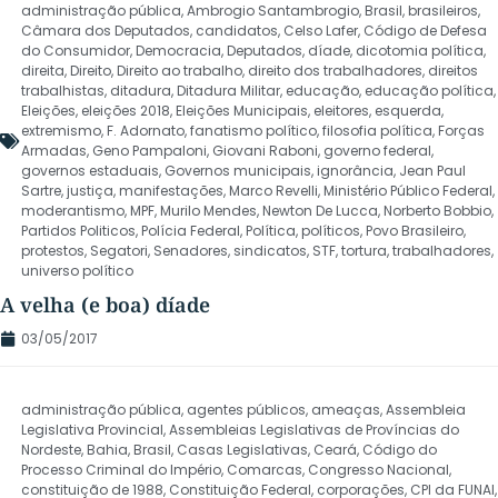
administração pública
,
Ambrogio Santambrogio
,
Brasil
,
brasileiros
,
Câmara dos Deputados
,
candidatos
,
Celso Lafer
,
Código de Defesa
do Consumidor
,
Democracia
,
Deputados
,
díade
,
dicotomia política
,
direita
,
Direito
,
Direito ao trabalho
,
direito dos trabalhadores
,
direitos
trabalhistas
,
ditadura
,
Ditadura Militar
,
educação
,
educação política
,
Eleições
,
eleições 2018
,
Eleições Municipais
,
eleitores
,
esquerda
,
extremismo
,
F. Adornato
,
fanatismo político
,
filosofia política
,
Forças
Armadas
,
Geno Pampaloni
,
Giovani Raboni
,
governo federal
,
governos estaduais
,
Governos municipais
,
ignorância
,
Jean Paul
Sartre
,
justiça
,
manifestações
,
Marco Revelli
,
Ministério Público Federal
,
moderantismo
,
MPF
,
Murilo Mendes
,
Newton De Lucca
,
Norberto Bobbio
,
Partidos Politicos
,
Polícia Federal
,
Política
,
políticos
,
Povo Brasileiro
,
protestos
,
Segatori
,
Senadores
,
sindicatos
,
STF
,
tortura
,
trabalhadores
,
universo político
A velha (e boa) díade
03/05/2017
administração pública
,
agentes públicos
,
ameaças
,
Assembleia
Legislativa Provincial
,
Assembleias Legislativas de Províncias do
Nordeste
,
Bahia
,
Brasil
,
Casas Legislativas
,
Ceará
,
Código do
Processo Criminal do Império
,
Comarcas
,
Congresso Nacional
,
constituição de 1988
,
Constituição Federal
,
corporações
,
CPI da FUNAI
,