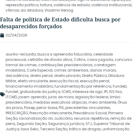
repressão política
,
tortura
,
violência de estado
,
violência institucional
,
vítimas da ditadura
,
Vladimir Herzog
Falta de política de Estado dificulta busca por
desaparecidos forçados
02/04/2026
auxílio-reclusão
,
busca e apreensão fiduciária
,
celeridade
processual
,
certidão de dívida ativa
,
Cofins
,
coisa julgada
,
concurso
formal de crimes
,
contribuições previdenciárias
,
corretagem
imobiliária
,
Corte Especial
,
crimes ambientais
,
danos morais
,
decadência
,
direito penal
,
direito privado
,
Direito Público
,
Ditadura
Militar
,
efeito vinculante
,
execução fiscal
,
execução penal
,
financiamento imobiliário
,
fundamentação por referência
,
Fundeb
,
Fundef
,
gratuidade da justiça
,
ICMS
,
interesse de agir
,
IPI
,
ISS fixo
,
ITCMD
,
jovem aprendiz
,
juros de mora
,
legislação federal
,
limbo
previdenciário
,
medidas executivas atípicas
,
meio ambiente
,
Ônus
da prova
,
Pasep
,
pena-base
,
PIS
,
precedentes vinculantes
,
PRESCRIÇÃO
,
Prescrição intercorrente
,
Previdência Social
,
Primeira
Seção
,
racionalização do Judiciário
,
recursos repetitivos
,
remição de
pena
,
Segunda Seção
,
Segurança jurídica
,
STJ
,
Superior Tribunal de
Justiça
,
taxa Selic
,
Terceira Seção
,
tráfico de drogas
,
uniformização