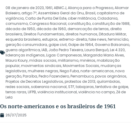
08 de janeiro de 2023
,
1961
,
ABMCJ
,
Aliança para o Progresso
,
Aliomar
Baleeiro
,
artigo 7º
,
Assembleia Geral da Onu
,
Brasil
,
capitalismo de
vigilância
,
Carta de Punta Del Este
,
ciber militância
,
Cidadania
,
comunismo
,
Congresso Nacional
,
constituição
,
constituição de 1988
,
década de 1950
,
década de 1960
,
demarcação de terras
,
direita
brasileira
,
Direitos Fundamentais
,
direitos humanos
,
Ditadura Militar
,
esquerda brasileira
,
estupros
,
extrema-direita
,
fake news
,
feminicídio
,
geração consumidora
,
golpe civil
,
Golpe de 1964
,
Governo Bolsonaro
,
guerra algorítmica
,
IAB
,
João Pedro Teixeira
,
Laura Berquó
,
Lei 4.320
,
lideranças indígenas
,
Ligas Camponesas
,
Margarida Maria Alves
,
Mauro Koury
,
mídias sociais
,
militarismo
,
minérios
,
mobilização
popular
,
movimentos sindicais
,
Movimentos Sociais
,
mudanças
legislativas
,
mulheres negras
,
Nego Fuba
,
norte-americanos
,
nova
geração
,
Paraíba
,
Pedro Fazendeiro
,
Pernambuco
,
povos originários
,
Projetos de Decretos Legislativos
,
protestos de 2013
,
quilombolas
,
redes sociais
,
soberania nacional
,
STF
,
tabajaras
,
tentativa de golpe
,
terras raras
,
UFPB
,
violência institucional
,
violência no campo
,
Zé de
Lela
Os norte-americanos e os brasileiros de 1961
26/07/2025