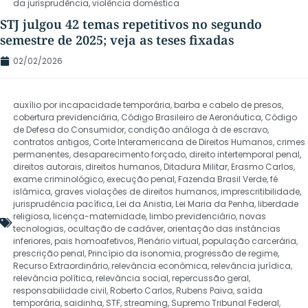
da jurisprudência
,
violência doméstica
STJ julgou 42 temas repetitivos no segundo
semestre de 2025; veja as teses fixadas
02/02/2026
auxílio por incapacidade temporária
,
barba e cabelo de presos
,
cobertura previdenciária
,
Código Brasileiro de Aeronáutica
,
Código
de Defesa do Consumidor
,
condição análoga à de escravo
,
contratos antigos
,
Corte Interamericana de Direitos Humanos
,
crimes
permanentes
,
desaparecimento forçado
,
direito intertemporal penal
,
direitos autorais
,
direitos humanos
,
Ditadura Militar
,
Erasmo Carlos
,
exame criminológico
,
execução penal
,
Fazenda Brasil Verde
,
fé
islâmica
,
graves violações de direitos humanos
,
imprescritibilidade
,
jurisprudência pacífica
,
Lei da Anistia
,
Lei Maria da Penha
,
liberdade
religiosa
,
licença-maternidade
,
limbo previdenciário
,
novas
tecnologias
,
ocultação de cadáver
,
orientação das instâncias
inferiores
,
pais homoafetivos
,
Plenário virtual
,
população carcerária
,
prescrição penal
,
Princípio da isonomia
,
progressão de regime
,
Recurso Extraordinário
,
relevância econômica
,
relevância jurídica
,
relevância política
,
relevância social
,
repercussão geral
,
responsabilidade civil
,
Roberto Carlos
,
Rubens Paiva
,
saída
temporária
,
saidinha
,
STF
,
streaming
,
Supremo Tribunal Federal
,