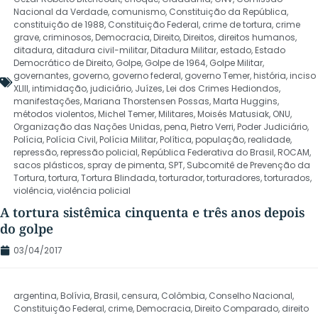
Nacional da Verdade
,
comunismo
,
Constituição da República
,
constituição de 1988
,
Constituição Federal
,
crime de tortura
,
crime
grave
,
criminosos
,
Democracia
,
Direito
,
Direitos
,
direitos humanos
,
ditadura
,
ditadura civil-militar
,
Ditadura Militar
,
estado
,
Estado
Democrático de Direito
,
Golpe
,
Golpe de 1964
,
Golpe Militar
,
governantes
,
governo
,
governo federal
,
governo Temer
,
história
,
inciso
XLIII
,
intimidação
,
judiciário
,
Juízes
,
Lei dos Crimes Hediondos
,
manifestações
,
Mariana Thorstensen Possas
,
Marta Huggins
,
métodos violentos
,
Michel Temer
,
Militares
,
Moisés Matusiak
,
ONU
,
Organização das Nações Unidas
,
pena
,
Pietro Verri
,
Poder Judiciário
,
Polícia
,
Polícia Civil
,
Polícia Militar
,
Política
,
população
,
realidade
,
repressão
,
repressão policial
,
República Federativa do Brasil
,
ROCAM
,
sacos plásticos
,
spray de pimenta
,
SPT
,
Subcomitê de Prevenção da
Tortura
,
tortura
,
Tortura Blindada
,
torturador
,
torturadores
,
torturados
,
violência
,
violência policial
A tortura sistêmica cinquenta e três anos depois
do golpe
03/04/2017
argentina
,
Bolívia
,
Brasil
,
censura
,
Colômbia
,
Conselho Nacional
,
Constituição Federal
,
crime
,
Democracia
,
Direito Comparado
,
direito