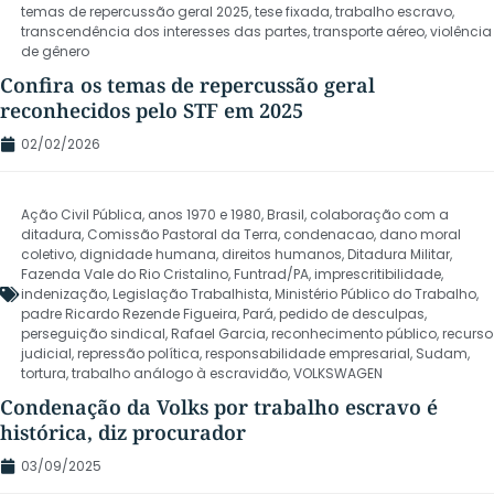
temas de repercussão geral 2025
,
tese fixada
,
trabalho escravo
,
transcendência dos interesses das partes
,
transporte aéreo
,
violência
de gênero
Confira os temas de repercussão geral
reconhecidos pelo STF em 2025
02/02/2026
Ação Civil Pública
,
anos 1970 e 1980
,
Brasil
,
colaboração com a
ditadura
,
Comissão Pastoral da Terra
,
condenacao
,
dano moral
coletivo
,
dignidade humana
,
direitos humanos
,
Ditadura Militar
,
Fazenda Vale do Rio Cristalino
,
Funtrad/PA
,
imprescritibilidade
,
indenização
,
Legislação Trabalhista
,
Ministério Público do Trabalho
,
padre Ricardo Rezende Figueira
,
Pará
,
pedido de desculpas
,
perseguição sindical
,
Rafael Garcia
,
reconhecimento público
,
recurso
judicial
,
repressão política
,
responsabilidade empresarial
,
Sudam
,
tortura
,
trabalho análogo à escravidão
,
VOLKSWAGEN
Condenação da Volks por trabalho escravo é
histórica, diz procurador
03/09/2025