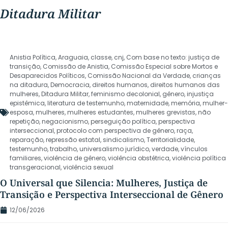
Ditadura Militar
Anistia Política
,
Araguaia
,
classe
,
cnj
,
Com base no texto: justiça de
transição
,
Comissão de Anistia
,
Comissão Especial sobre Mortos e
Desaparecidos Políticos
,
Comissão Nacional da Verdade
,
crianças
na ditadura
,
Democracia
,
direitos humanos
,
direitos humanos das
mulheres
,
Ditadura Militar
,
feminismo decolonial
,
gênero
,
injustiça
epistêmica
,
literatura de testemunho
,
maternidade
,
memória
,
mulher-
esposa
,
mulheres
,
mulheres estudantes
,
mulheres grevistas
,
não
repetição
,
negacionismo
,
perseguição política
,
perspectiva
interseccional
,
protocolo com perspectiva de gênero
,
raça
,
reparação
,
repressão estatal
,
sindicalismo
,
Territorialidade
,
testemunho
,
trabalho
,
universalismo jurídico
,
verdade
,
vínculos
familiares
,
violência de gênero
,
violência obstétrica
,
violência política
transgeracional
,
violência sexual
O Universal que Silencia: Mulheres, Justiça de
Transição e Perspectiva Interseccional de Gênero
12/06/2026