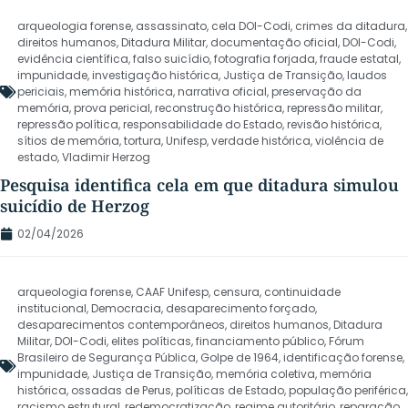
arqueologia forense
,
assassinato
,
cela DOI-Codi
,
crimes da ditadura
,
direitos humanos
,
Ditadura Militar
,
documentação oficial
,
DOI-Codi
,
evidência científica
,
falso suicídio
,
fotografia forjada
,
fraude estatal
,
impunidade
,
investigação histórica
,
Justiça de Transição
,
laudos
periciais
,
memória histórica
,
narrativa oficial
,
preservação da
memória
,
prova pericial
,
reconstrução histórica
,
repressão militar
,
repressão política
,
responsabilidade do Estado
,
revisão histórica
,
sítios de memória
,
tortura
,
Unifesp
,
verdade histórica
,
violência de
estado
,
Vladimir Herzog
Pesquisa identifica cela em que ditadura simulou
suicídio de Herzog
02/04/2026
arqueologia forense
,
CAAF Unifesp
,
censura
,
continuidade
institucional
,
Democracia
,
desaparecimento forçado
,
desaparecimentos contemporâneos
,
direitos humanos
,
Ditadura
Militar
,
DOI-Codi
,
elites políticas
,
financiamento público
,
Fórum
Brasileiro de Segurança Pública
,
Golpe de 1964
,
identificação forense
,
impunidade
,
Justiça de Transição
,
memória coletiva
,
memória
histórica
,
ossadas de Perus
,
políticas de Estado
,
população periférica
,
racismo estrutural
,
redemocratização
,
regime autoritário
,
reparação
,