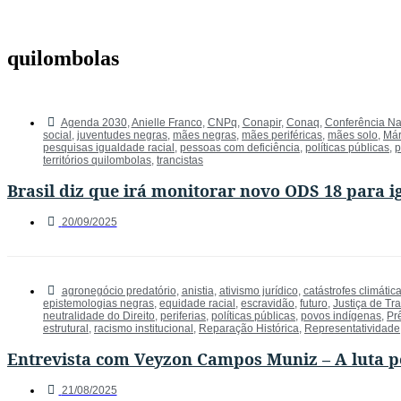
quilombolas
Agenda 2030
,
Anielle Franco
,
CNPq
,
Conapir
,
Conaq
,
Conferência Na
social
,
juventudes negras
,
mães negras
,
mães periféricas
,
mães solo
,
Már
pesquisas igualdade racial
,
pessoas com deficiência
,
políticas públicas
,
p
territórios quilombolas
,
trancistas
Brasil diz que irá monitorar novo ODS 18 para i
20/09/2025
agronegócio predatório
,
anistia
,
ativismo jurídico
,
catástrofes climátic
epistemologias negras
,
equidade racial
,
escravidão
,
futuro
,
Justiça de Tr
neutralidade do Direito
,
periferias
,
políticas públicas
,
povos indígenas
,
Pr
estrutural
,
racismo institucional
,
Reparação Histórica
,
Representatividade
Entrevista com Veyzon Campos Muniz – A luta po
21/08/2025