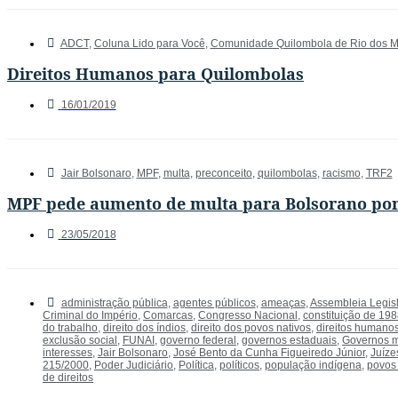
ADCT
,
Coluna Lido para Você
,
Comunidade Quilombola de Rio dos 
Direitos Humanos para Quilombolas
16/01/2019
Jair Bolsonaro
,
MPF
,
multa
,
preconceito
,
quilombolas
,
racismo
,
TRF2
MPF pede aumento de multa para Bolsorano por
23/05/2018
administração pública
,
agentes públicos
,
ameaças
,
Assembleia Legisl
Criminal do Império
,
Comarcas
,
Congresso Nacional
,
constituição de 19
do trabalho
,
direito dos índios
,
direito dos povos nativos
,
direitos humano
exclusão social
,
FUNAI
,
governo federal
,
governos estaduais
,
Governos m
interesses
,
Jair Bolsonaro
,
José Bento da Cunha Figueiredo Júnior
,
Juíze
215/2000
,
Poder Judiciário
,
Política
,
políticos
,
população indígena
,
povos 
de direitos