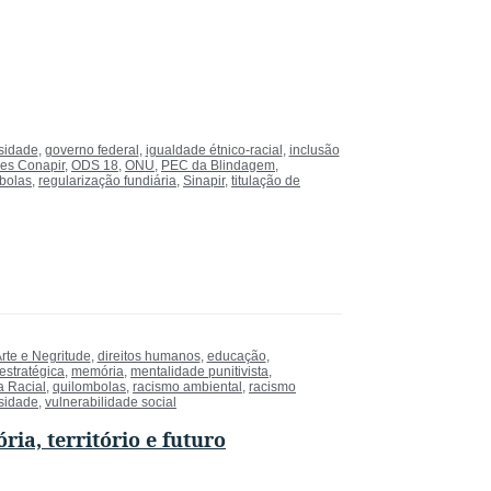
sidade
,
governo federal
,
igualdade étnico-racial
,
inclusão
es Conapir
,
ODS 18
,
ONU
,
PEC da Blindagem
,
bolas
,
regularização fundiária
,
Sinapir
,
titulação de
Arte e Negritude
,
direitos humanos
,
educação
,
 estratégica
,
memória
,
mentalidade punitivista
,
a Racial
,
quilombolas
,
racismo ambiental
,
racismo
sidade
,
vulnerabilidade social
a, território e futuro