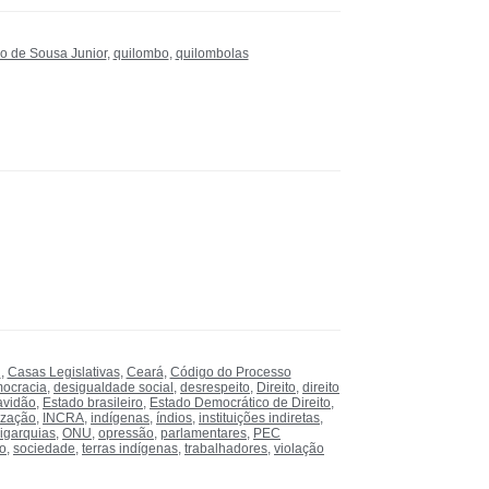
o de Sousa Junior
,
quilombo
,
quilombolas
l
,
Casas Legislativas
,
Ceará
,
Código do Processo
ocracia
,
desigualdade social
,
desrespeito
,
Direito
,
direito
avidão
,
Estado brasileiro
,
Estado Democrático de Direito
,
ização
,
INCRA
,
indígenas
,
índios
,
instituições indiretas
,
ligarquias
,
ONU
,
opressão
,
parlamentares
,
PEC
o
,
sociedade
,
terras indígenas
,
trabalhadores
,
violação