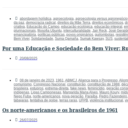
abordagem holística
,
agroecologia
,
agroecologia versus agronegócio
da paz
,
democracia radical
,
direitos da Mãe Terra
,
direitos econômicos
,
di
criativa
,
Educação do Campo
,
educação ecológica
,
educação integral
,
em
plurinacionais
,
filosofia Ubuntu
,
interculturalidade
,
Jair Reck
,
José Gerald
emancipatória
,
políticas públicas
,
povos originários
,
quilombolas
,
resistên
Bem Viver
,
Solidariedade
,
Suma Qamaña
,
Sumak Kawsay
,
SUS
,
sustenta
Por uma Educação e Sociedade do Bem Viver: R
20/08/2025
08 de janeiro de 2023
,
1961
,
ABMCJ
,
Aliança para o Progresso
,
Aliom
comunismo
,
Congresso Nacional
,
constituição
,
constituição de 1988
,
déc
brasileira
,
estupros
,
extrema-direita
,
fake news
,
feminicídio
,
geração cons
indígenas
,
Ligas Camponesas
,
Margarida Maria Alves
,
Mauro Koury
,
mídi
Nego Fuba
,
norte-americanos
,
nova geração
,
Paraíba
,
Pedro Fazendeiro
tabajaras
,
tentativa de golpe
,
terras raras
,
UFPB
,
violência institucional
,
v
Os norte-americanos e os brasileiros de 1961
26/07/2025