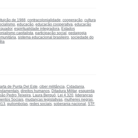
ituição de 1988
,
contracolonialidade
,
cooperação
,
cultura
ocialismo
,
educação
,
educação cooperativa
,
educação
Equador
,
espiritualidade integradora
,
Estados
nialismo capitalista
,
participação social
,
pedagogia
munitária
,
sistema educacional brasileiro
,
sociedade do
lia
arta de Punta Del Este
,
ciber militância
,
Cidadania
,
undamentais
,
direitos humanos
,
Ditadura Militar
,
esquerda
oão Pedro Teixeira
,
Laura Berquó
,
Lei 4.320
,
lideranças
entos Sociais
,
mudanças legislativas
,
mulheres negras
,
013
,
quilombolas
,
redes sociais
,
soberania nacional
,
STF
,