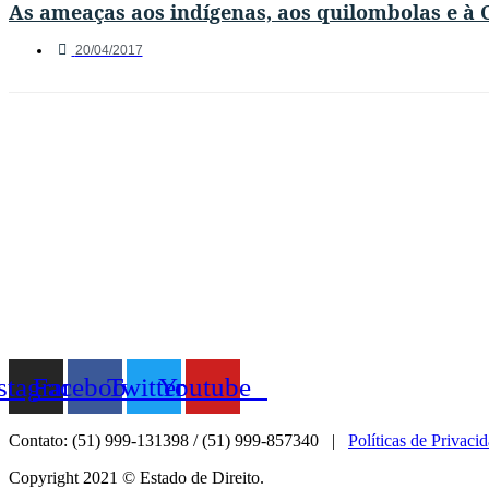
As ameaças aos indígenas, aos quilombolas e à 
20/04/2017
stagram
Facebook
Twitter
Youtube
Contato: (51) 999-131398 / (51) 999-857340 |
Políticas de Privaci
Copyright 2021 © Estado de Direito.