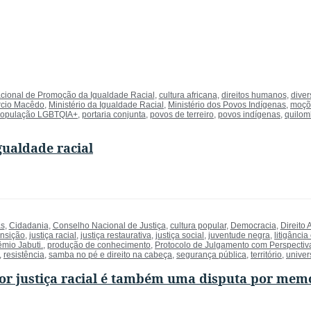
cional de Promoção da Igualdade Racial
,
cultura africana
,
direitos humanos
,
diver
cio Macêdo
,
Ministério da Igualdade Racial
,
Ministério dos Povos Indígenas
,
moçõ
opulação LGBTQIA+
,
portaria conjunta
,
povos de terreiro
,
povos indígenas
,
quilom
gualdade racial
as
,
Cidadania
,
Conselho Nacional de Justiça
,
cultura popular
,
Democracia
,
Direito 
ansição
,
justiça racial
,
justiça restaurativa
,
justiça social
,
juventude negra
,
litigância
êmio Jabuti.
,
produção de conhecimento
,
Protocolo de Julgamento com Perspectiv
,
resistência
,
samba no pé e direito na cabeça
,
segurança pública
,
território
,
univer
r justiça racial é também uma disputa por memóri