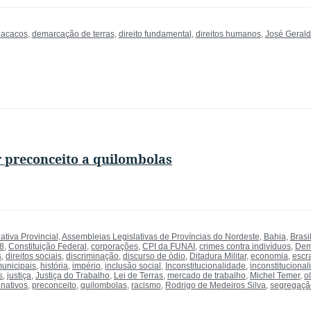
Macacos
,
demarcação de terras
,
direito fundamental
,
direitos humanos
,
José Gerald
 preconceito a quilombolas
ativa Provincial
,
Assembleias Legislativas de Províncias do Nordeste
,
Bahia
,
Brasi
88
,
Constituição Federal
,
corporações
,
CPI da FUNAI
,
crimes contra indivíduos
,
Dem
s
,
direitos sociais
,
discriminação
,
discurso de ódio
,
Ditadura Militar
,
economia
,
escr
unicipais
,
história
,
império
,
inclusão social
,
Inconstitucionalidade
,
inconstitucional
s
,
justiça
,
Justiça do Trabalho
,
Lei de Terras
,
mercado de trabalho
,
Michel Temer
,
o
nativos
,
preconceito
,
quilombolas
,
racismo
,
Rodrigo de Medeiros Silva
,
segregaçã