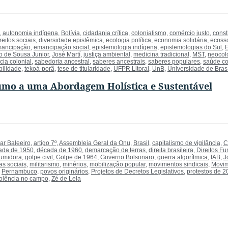
,
autonomia indígena
,
Bolívia
,
cidadania crítica
,
colonialismo
,
comércio justo
,
const
reitos sociais
,
diversidade epistêmica
,
ecologia política
,
economia solidária
,
ecoss
ancipação
,
emancipação social
,
epistemologia indígena
,
epistemologias do Sul
,
o de Sousa Junior
,
José Martí
,
justiça ambiental
,
medicina tradicional
,
MST
,
neocolo
cia colonial
,
sabedoria ancestral
,
saberes ancestrais
,
saberes populares
,
saúde co
bilidade
,
tekoá-porã
,
tese de titularidade
,
UFPR Litoral
,
UnB
,
Universidade de Brasí
umo a uma Abordagem Holística e Sustentável
ar Baleeiro
,
artigo 7º
,
Assembleia Geral da Onu
,
Brasil
,
capitalismo de vigilância
,
C
ada de 1950
,
década de 1960
,
demarcação de terras
,
direita brasileira
,
Direitos F
umidora
,
golpe civil
,
Golpe de 1964
,
Governo Bolsonaro
,
guerra algorítmica
,
IAB
,
J
as sociais
,
militarismo
,
minérios
,
mobilização popular
,
movimentos sindicais
,
Movim
,
Pernambuco
,
povos originários
,
Projetos de Decretos Legislativos
,
protestos de 2
iolência no campo
,
Zé de Lela