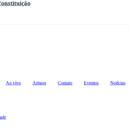
Constituição
Ao vivo
Artigos
Contato
Eventos
Notícias
dade