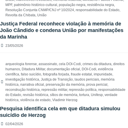
MPF
,
patrimônio histórico-cultural
,
população negra
,
resistência negra
,
Resolução Conjunta CNMP/CNJ nº 10/2024
,
responsabilidade do Estado
,
Revolta da Chibata
,
União
Justiça Federal reconhece violação à memória de
João Cândido e condena União por manifestações
da Marinha
23/05/2026
arqueologia forense
,
assassinato
,
cela DOI-Codi
,
crimes da ditadura
,
direitos
humanos
,
Ditadura Militar
,
documentação oficial
,
DOI-Codi
,
evidência
científica
,
falso suicídio
,
fotografia forjada
,
fraude estatal
,
impunidade
,
investigação histórica
,
Justiça de Transição
,
laudos periciais
,
memória
histórica
,
narrativa oficial
,
preservação da memória
,
prova pericial
,
reconstrução histórica
,
repressão militar
,
repressão política
,
responsabilidade
do Estado
,
revisão histórica
,
sítios de memória
,
tortura
,
Unifesp
,
verdade
histórica
,
violência de estado
,
Vladimir Herzog
Pesquisa identifica cela em que ditadura simulou
suicídio de Herzog
02/04/2026