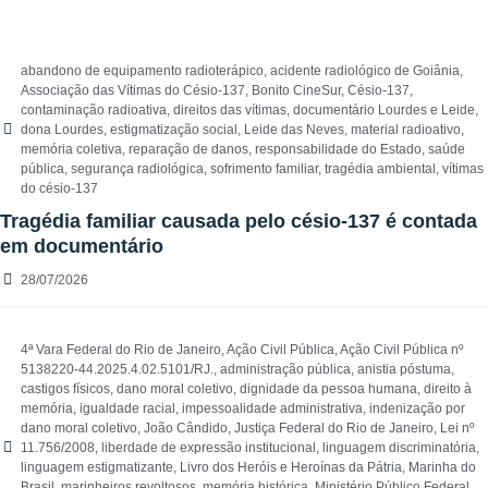
abandono de equipamento radioterápico
,
acidente radiológico de Goiânia
,
Associação das Vítimas do Césio-137
,
Bonito CineSur
,
Césio-137
,
contaminação radioativa
,
direitos das vítimas
,
documentário Lourdes e Leide
,
dona Lourdes
,
estigmatização social
,
Leide das Neves
,
material radioativo
,
memória coletiva
,
reparação de danos
,
responsabilidade do Estado
,
saúde
pública
,
segurança radiológica
,
sofrimento familiar
,
tragédia ambiental
,
vítimas
do césio-137
Tragédia familiar causada pelo césio-137 é contada
em documentário
28/07/2026
4ª Vara Federal do Rio de Janeiro
,
Ação Civil Pública
,
Ação Civil Pública nº
5138220-44.2025.4.02.5101/RJ.
,
administração pública
,
anistia póstuma
,
castigos físicos
,
dano moral coletivo
,
dignidade da pessoa humana
,
direito à
memória
,
igualdade racial
,
impessoalidade administrativa
,
indenização por
dano moral coletivo
,
João Cândido
,
Justiça Federal do Rio de Janeiro
,
Lei nº
11.756/2008
,
liberdade de expressão institucional
,
linguagem discriminatória
,
linguagem estigmatizante
,
Livro dos Heróis e Heroínas da Pátria
,
Marinha do
Brasil
,
marinheiros revoltosos
,
memória histórica
,
Ministério Público Federal
,