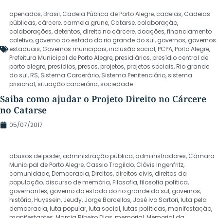
apenados
,
Brasil
,
Cadeia Pública de Porto Alegre
,
cadeias
,
Cadeias
públicas
,
cárcere
,
carmela grune
,
Catarse
,
colaboração
,
colaborações
,
detentos
,
direito no cárcere
,
doações
,
financiamento
coletivo
,
governo do estado do rio grande do sul
,
governos
,
governos
estaduais
,
Governos municipais
,
inclusão social
,
PCPA
,
Porto Alegre
,
Prefeitura Municipal de Porto Alegre
,
presidiários
,
presídio central de
porto alegre
,
presídios
,
presos
,
projetos
,
projetos sociais
,
Rio grande
do sul
,
RS
,
Sistema Carcerário
,
Sistema Penitenciário
,
sistema
prisional
,
situação carcerária
,
sociedade
Saiba como ajudar o Projeto Direito no Cárcere
no Catarse
05/07/2017
abusos de poder
,
administração pública
,
administradores
,
Câmara
Municipal de Porto Alegre
,
Cassio Trogildo
,
Clóvis Ingenfritz
,
comunidade
,
Democracia
,
Direitos
,
direitos civis
,
direitos da
população
,
discurso de memória
,
Filosofia
,
filosofia política
,
governantes
,
governo do estado do rio grande do sul
,
governos
,
história
,
Huyssein
,
Jeudy
,
Jorge Barcellos
,
José Ivo Sartori
,
luta pela
democracia
,
luta popular
,
luta social
,
lutas políticas
,
manifestação
,
manifestantes
,
Marcia Ribeiro Dias
,
memorial
,
Memorial da