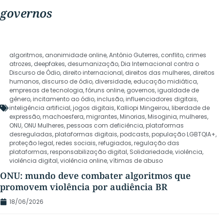
governos
algoritmos
,
anonimidade online
,
Antônio Guterres
,
conflito
,
crimes
atrozes
,
deepfakes
,
desumanização
,
Dia Internacional contra o
Discurso de Ódio
,
direito internacional
,
direitos das mulheres
,
direitos
humanos
,
discurso de ódio
,
diversidade
,
educação midiática
,
empresas de tecnologia
,
fóruns online
,
governos
,
igualdade de
gênero
,
incitamento ao ódio
,
inclusão
,
influenciadores digitais
,
inteligência artificial
,
jogos digitais
,
Kalliopi Mingeirou
,
liberdade de
expressão
,
machoesfera
,
migrantes
,
Minorias
,
Misoginia
,
mulheres
,
ONU
,
ONU Mulheres
,
pessoas com deficiência
,
plataformas
desreguladas
,
plataformas digitais
,
podcasts
,
população LGBTQIA+
,
proteção legal
,
redes sociais
,
refugiados
,
regulação das
plataformas
,
responsabilização digital
,
Solidariedade
,
violência
,
violência digital
,
violência online
,
vítimas de abuso
ONU: mundo deve combater algoritmos que
promovem violência por audiência BR
18/06/2026