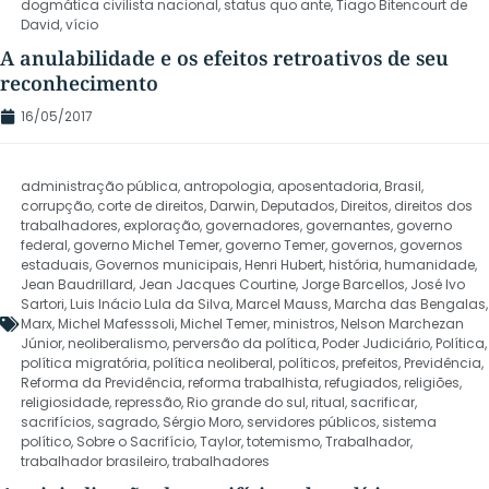
dogmática civilista nacional
,
status quo ante
,
Tiago Bitencourt de
David
,
vício
A anulabilidade e os efeitos retroativos de seu
reconhecimento
16/05/2017
administração pública
,
antropologia
,
aposentadoria
,
Brasil
,
corrupção
,
corte de direitos
,
Darwin
,
Deputados
,
Direitos
,
direitos dos
trabalhadores
,
exploração
,
governadores
,
governantes
,
governo
federal
,
governo Michel Temer
,
governo Temer
,
governos
,
governos
estaduais
,
Governos municipais
,
Henri Hubert
,
história
,
humanidade
,
Jean Baudrillard
,
Jean Jacques Courtine
,
Jorge Barcellos
,
José Ivo
Sartori
,
Luis Inácio Lula da Silva
,
Marcel Mauss
,
Marcha das Bengalas
,
Marx
,
Michel Mafesssoli
,
Michel Temer
,
ministros
,
Nelson Marchezan
Júnior
,
neoliberalismo
,
perversão da política
,
Poder Judiciário
,
Política
,
política migratória
,
política neoliberal
,
políticos
,
prefeitos
,
Previdência
,
Reforma da Previdência
,
reforma trabalhista
,
refugiados
,
religiões
,
religiosidade
,
repressão
,
Rio grande do sul
,
ritual
,
sacrificar
,
sacrifícios
,
sagrado
,
Sérgio Moro
,
servidores públicos
,
sistema
político
,
Sobre o Sacrifício
,
Taylor
,
totemismo
,
Trabalhador
,
trabalhador brasileiro
,
trabalhadores