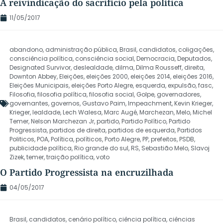
A reivindicação do sacrifício pela política
11/05/2017
abandono
,
administração pública
,
Brasil
,
candidatos
,
coligações
,
consciência política
,
consciência social
,
Democracia
,
Deputados
,
Designated Survivor
,
deslealdade
,
dilma
,
Dilma Rousseff
,
direita
,
Downton Abbey
,
Eleições
,
eleições 2000
,
eleições 2014
,
eleições 2016
,
Eleições Municipais
,
eleições Porto Alegre
,
esquerda
,
expulsão
,
fasc
,
Filosofia
,
filosofia política
,
filosofia social
,
Golpe
,
governadores
,
governantes
,
governos
,
Gustavo Paim
,
Impeachment
,
Kevin Krieger
,
Krieger
,
lealdade
,
Lech Walesa
,
Marc Augé
,
Marchezan
,
Melo
,
Michel
Temer
,
Nelson Marchezan Jr
,
partido
,
Partido Político
,
Partido
Progressista
,
partidos de direita
,
partidos de esquerda
,
Partidos
Politicos
,
POA
,
Política
,
políticos
,
Porto Alegre
,
PP
,
prefeitos
,
PSDB
,
publicidade política
,
Rio grande do sul
,
RS
,
Sebastião Melo
,
Slavoj
Zizek
,
temer
,
traição política
,
voto
O Partido Progressista na encruzilhada
04/05/2017
Brasil
,
candidatos
,
cenário político
,
ciência política
,
ciências