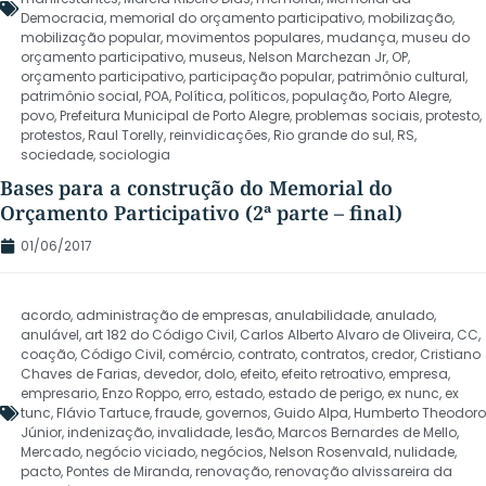
Democracia
,
memorial do orçamento participativo
,
mobilização
,
mobilização popular
,
movimentos populares
,
mudança
,
museu do
orçamento participativo
,
museus
,
Nelson Marchezan Jr
,
OP
,
orçamento participativo
,
participação popular
,
patrimônio cultural
,
patrimônio social
,
POA
,
Política
,
políticos
,
população
,
Porto Alegre
,
povo
,
Prefeitura Municipal de Porto Alegre
,
problemas sociais
,
protesto
,
protestos
,
Raul Torelly
,
reinvidicações
,
Rio grande do sul
,
RS
,
sociedade
,
sociologia
Bases para a construção do Memorial do
Orçamento Participativo (2ª parte – final)
01/06/2017
acordo
,
administração de empresas
,
anulabilidade
,
anulado
,
anulável
,
art 182 do Código Civil
,
Carlos Alberto Alvaro de Oliveira
,
CC
,
coação
,
Código Civil
,
comércio
,
contrato
,
contratos
,
credor
,
Cristiano
Chaves de Farias
,
devedor
,
dolo
,
efeito
,
efeito retroativo
,
empresa
,
empresario
,
Enzo Roppo
,
erro
,
estado
,
estado de perigo
,
ex nunc
,
ex
tunc
,
Flávio Tartuce
,
fraude
,
governos
,
Guido Alpa
,
Humberto Theodoro
Júnior
,
indenização
,
invalidade
,
lesão
,
Marcos Bernardes de Mello
,
Mercado
,
negócio viciado
,
negócios
,
Nelson Rosenvald
,
nulidade
,
pacto
,
Pontes de Miranda
,
renovação
,
renovação alvissareira da