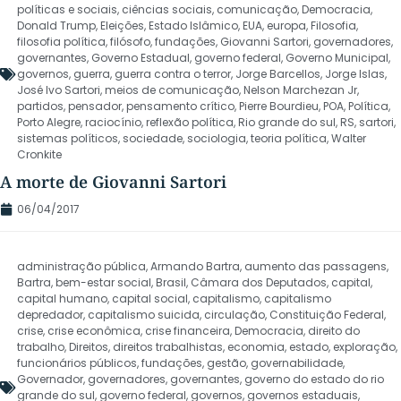
políticas e sociais
,
ciências sociais
,
comunicação
,
Democracia
,
Donald Trump
,
Eleições
,
Estado Islâmico
,
EUA
,
europa
,
Filosofia
,
filosofia política
,
filósofo
,
fundações
,
Giovanni Sartori
,
governadores
,
governantes
,
Governo Estadual
,
governo federal
,
Governo Municipal
,
governos
,
guerra
,
guerra contra o terror
,
Jorge Barcellos
,
Jorge Islas
,
José Ivo Sartori
,
meios de comunicação
,
Nelson Marchezan Jr
,
partidos
,
pensador
,
pensamento crítico
,
Pierre Bourdieu
,
POA
,
Política
,
Porto Alegre
,
raciocínio
,
reflexão política
,
Rio grande do sul
,
RS
,
sartori
,
sistemas políticos
,
sociedade
,
sociologia
,
teoria política
,
Walter
Cronkite
A morte de Giovanni Sartori
06/04/2017
administração pública
,
Armando Bartra
,
aumento das passagens
,
Bartra
,
bem-estar social
,
Brasil
,
Câmara dos Deputados
,
capital
,
capital humano
,
capital social
,
capitalismo
,
capitalismo
depredador
,
capitalismo suicida
,
circulação
,
Constituição Federal
,
crise
,
crise econômica
,
crise financeira
,
Democracia
,
direito do
trabalho
,
Direitos
,
direitos trabalhistas
,
economia
,
estado
,
exploração
,
funcionários públicos
,
fundações
,
gestão
,
governabilidade
,
Governador
,
governadores
,
governantes
,
governo do estado do rio
grande do sul
,
governo federal
,
governos
,
governos estaduais
,