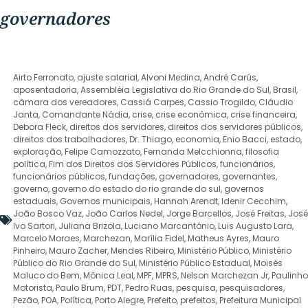
governadores
Airto Ferronato
,
ajuste salarial
,
Alvoni Medina
,
André Carús
,
aposentadoria
,
Assembléia Legislativa do Rio Grande do Sul
,
Brasil
,
câmara dos vereadores
,
Cassiá Carpes
,
Cassio Trogildo
,
Cláudio
Janta
,
Comandante Nádia
,
crise
,
crise econômica
,
crise financeira
,
Debora Fleck
,
direitos dos servidores
,
direitos dos servidores públicos
,
direitos dos trabalhadores
,
Dr. Thiago
,
economia
,
Enio Bacci
,
estado
,
exploração
,
Felipe Camozzato
,
Fernanda Melcchionna
,
filosofia
política
,
Fim dos Direitos dos Servidores Públicos
,
funcionários
,
funcionários públicos
,
fundações
,
governadores
,
governantes
,
governo
,
governo do estado do rio grande do sul
,
governos
estaduais
,
Governos municipais
,
Hannah Arendt
,
Idenir Cecchim
,
João Bosco Vaz
,
João Carlos Nedel
,
Jorge Barcellos
,
José Freitas
,
José
Ivo Sartori
,
Juliana Brizola
,
Luciano Marcantônio
,
Luis Augusto Lara
,
Marcelo Moraes
,
Marchezan
,
Marília Fidel
,
Matheus Ayres
,
Mauro
Pinheiro
,
Mauro Zacher
,
Mendes Ribeiro
,
Ministério Público
,
Ministério
Público do Rio Grande do Sul
,
Ministério Público Estadual
,
Moisés
Maluco do Bem
,
Mônica Leal
,
MPF
,
MPRS
,
Nelson Marchezan Jr
,
Paulinho
Motorista
,
Paulo Brum
,
PDT
,
Pedro Ruas
,
pesquisa
,
pesquisadores
,
Pezão
,
POA
,
Política
,
Porto Alegre
,
Prefeito
,
prefeitos
,
Prefeitura Municipal