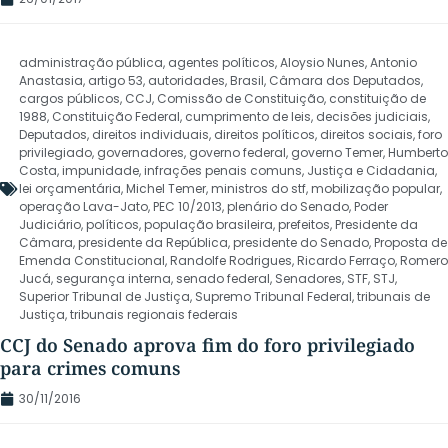
administração pública
,
agentes políticos
,
Aloysio Nunes
,
Antonio
Anastasia
,
artigo 53
,
autoridades
,
Brasil
,
Câmara dos Deputados
,
cargos públicos
,
CCJ
,
Comissão de Constituição
,
constituição de
1988
,
Constituição Federal
,
cumprimento de leis
,
decisões judiciais
,
Deputados
,
direitos individuais
,
direitos políticos
,
direitos sociais
,
foro
privilegiado
,
governadores
,
governo federal
,
governo Temer
,
Humberto
Costa
,
impunidade
,
infrações penais comuns
,
Justiça e Cidadania
,
lei orçamentária
,
Michel Temer
,
ministros do stf
,
mobilização popular
,
operação Lava-Jato
,
PEC 10/2013
,
plenário do Senado
,
Poder
Judiciário
,
políticos
,
população brasileira
,
prefeitos
,
Presidente da
Câmara
,
presidente da República
,
presidente do Senado
,
Proposta de
Emenda Constitucional
,
Randolfe Rodrigues
,
Ricardo Ferraço
,
Romero
Jucá
,
segurança interna
,
senado federal
,
Senadores
,
STF
,
STJ
,
Superior Tribunal de Justiça
,
Supremo Tribunal Federal
,
tribunais de
Justiça
,
tribunais regionais federais
CCJ do Senado aprova fim do foro privilegiado
para crimes comuns
30/11/2016