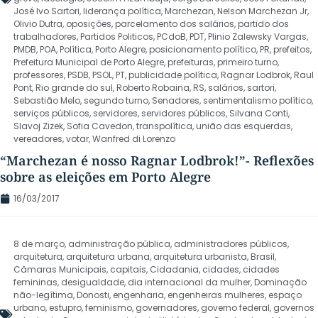
José Ivo Sartori
,
liderança política
,
Marchezan
,
Nelson Marchezan Jr
,
Olivio Dutra
,
oposições
,
parcelamento dos salários
,
partido dos
trabalhadores
,
Partidos Politicos
,
PCdoB
,
PDT
,
Plinio Zalewsky Vargas
,
PMDB
,
POA
,
Política
,
Porto Alegre
,
posicionamento político
,
PR
,
prefeitos
,
Prefeitura Municipal de Porto Alegre
,
prefeituras
,
primeiro turno
,
professores
,
PSDB
,
PSOL
,
PT
,
publicidade política
,
Ragnar Lodbrok
,
Raul
Pont
,
Rio grande do sul
,
Roberto Robaina
,
RS
,
salários
,
sartori
,
Sebastião Melo
,
segundo turno
,
Senadores
,
sentimentalismo político
,
serviços públicos
,
servidores
,
servidores públicos
,
Silvana Conti
,
Slavoj Zizek
,
Sofia Cavedon
,
transpolítica
,
união das esquerdas
,
vereadores
,
votar
,
Wanfred di Lorenzo
“Marchezan é nosso Ragnar Lodbrok!”- Reflexões
sobre as eleições em Porto Alegre
16/03/2017
8 de março
,
administração pública
,
administradores públicos
,
arquitetura
,
arquitetura urbana
,
arquitetura urbanista
,
Brasil
,
Câmaras Municipais
,
capitais
,
Cidadania
,
cidades
,
cidades
femininas
,
desigualdade
,
dia internacional da mulher
,
Dominação
não-legítima
,
Donosti
,
engenharia
,
engenheiras mulheres
,
espaço
urbano
,
estupro
,
feminismo
,
governadores
,
governo federal
,
governos