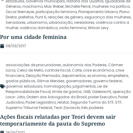
estaduais
,
Governos municipais
,
História dos Quartos
,
Igualdade de
Gêneros
,
machismo
,
Max Weber
,
Michelle Perrot
,
mulheres na política
,
Oscar Niemeyer
,
participação feminina
,
Planejamento Urbano
,
Plano
Diretor
,
prefeitos
,
Punt 6
,
relações de gênero
,
segurança das mulheres
,
Senadores
,
urbanismo
,
urbanização
,
vereadores
,
violência contra a
mulher
,
violência doméstica
,
visão feminina
,
Wilson Levy
Por uma cidade feminina
08/03/2017
associações de procuradores
,
autonomia dos Poderes
,
Cármen
Lúcia
,
Celso de Mello
,
controle fiscal
,
Corte
,
crise econômica
,
crise
financeira
,
Delação Premiada
,
depoimentos
,
economia
,
empreiteira
,
gastos públicos
,
Gilmar Mendes
,
governadores
,
governo federal
,
governos estaduais
,
homologação
,
julgamentos
,
Lei de
Responsabilidade Fiscal
,
limite de gastos
,
OAB
,
Odebrecht
,
operação
Lava-Jato
,
Ordem dos Advogados do Brasil
,
poder Executivo
,
Poder
Judiciário
,
Poder Legislativo
,
relator
,
Segunda Turma do STF
,
STF
,
Supremo Tribunal Federal
,
Teori Zavascki
,
três poderes
Ações fiscais relatadas por Teori devem sair
temporariamente da pauta do Supremo
26/01/2017