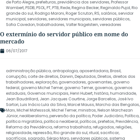
de Porto Alegre
,
prefeituras
,
previdência dos servidores
,
Professor
Wambert
,
PSDB
,
PSOL
,
PT
,
PTB
,
Rede
,
Regina Becker
,
Reginaldo Pujol
,
Rio
grande do sul
,
Rodrigo Maroni
,
Roger Scruton
,
RS
,
salários
,
servidor
municipal
,
servidores
,
servidores municipais
,
servidores públicos
,
Sofia Cavedon
,
trabalhadores
,
Valter Nagelstein
,
vereadores
O extermínio do servidor público em nome do
mercado
06/07/2017
administração pública
,
antropologia
,
aposentadoria
,
Brasil
,
corrupção
,
corte de direitos
,
Darwin
,
Deputados
,
Direitos
,
direitos dos
trabalhadores
,
exploração
,
governadores
,
governantes
,
governo
federal
,
governo Michel Temer
,
governo Temer
,
governos
,
governos
estaduais
,
Governos municipais
,
Henri Hubert
,
história
,
humanidade
,
Jean Baudrillard
,
Jean Jacques Courtine
,
Jorge Barcellos
,
José Ivo
Sartori
,
Luis Inácio Lula da Silva
,
Marcel Mauss
,
Marcha das Bengalas
,
Marx
,
Michel Mafesssoli
,
Michel Temer
,
ministros
,
Nelson Marchezan
Júnior
,
neoliberalismo
,
perversão da política
,
Poder Judiciário
,
Política
,
política migratória
,
política neoliberal
,
políticos
,
prefeitos
,
Previdência
,
Reforma da Previdência
,
reforma trabalhista
,
refugiados
,
religiões
,
religiosidade
,
repressão
,
Rio grande do sul
,
ritual
,
sacrificar
,
sacrifícios
,
sagrado
,
Sérgio Moro
,
servidores públicos
,
sistema