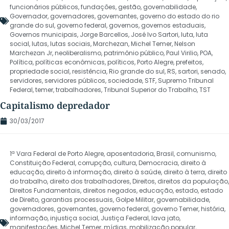
funcionários públicos
,
fundações
,
gestão
,
governabilidade
,
Governador
,
governadores
,
governantes
,
governo do estado do rio
grande do sul
,
governo federal
,
governos
,
governos estaduais
,
Governos municipais
,
Jorge Barcellos
,
José Ivo Sartori
,
luta
,
luta
social
,
lutas
,
lutas sociais
,
Marchezan
,
Michel Temer
,
Nelson
Marchezan Jr
,
neoliberalismo
,
patrimônio público
,
Paul Virilio
,
POA
,
Política
,
políticas econômicas
,
políticos
,
Porto Alegre
,
prefeitos
,
propriedade social
,
resistência
,
Rio grande do sul
,
RS
,
sartori
,
senado
,
servidores
,
servidores públicos
,
sociedade
,
STF
,
Supremo Tribunal
Federal
,
temer
,
trabalhadores
,
Tribunal Superior do Trabalho
,
TST
Capitalismo depredador
30/03/2017
1ª Vara Federal de Porto Alegre
,
aposentadoria
,
Brasil
,
comunismo
,
Constituição Federal
,
corrupção
,
cultura
,
Democracia
,
direito à
educação
,
direito à informação
,
direito à saúde
,
direito à terra
,
direito
do trabalho
,
direito dos trabalhadores
,
Direitos
,
direitos da população
,
Direitos Fundamentais
,
direitos negados
,
educação
,
estado
,
estado
de Direito
,
garantias processuais
,
Golpe Militar
,
governabilidade
,
governadores
,
governantes
,
governo federal
,
governo Temer
,
história
,
informação
,
injustiça social
,
Justiça Federal
,
lava jato
,
manifestações
,
Michel Temer
,
mídias
,
mobilização popular
,