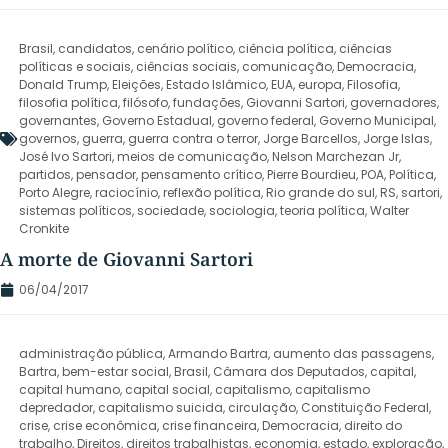
Brasil
,
candidatos
,
cenário político
,
ciência política
,
ciências
políticas e sociais
,
ciências sociais
,
comunicação
,
Democracia
,
Donald Trump
,
Eleições
,
Estado Islâmico
,
EUA
,
europa
,
Filosofia
,
filosofia política
,
filósofo
,
fundações
,
Giovanni Sartori
,
governadores
,
governantes
,
Governo Estadual
,
governo federal
,
Governo Municipal
,
governos
,
guerra
,
guerra contra o terror
,
Jorge Barcellos
,
Jorge Islas
,
José Ivo Sartori
,
meios de comunicação
,
Nelson Marchezan Jr
,
partidos
,
pensador
,
pensamento crítico
,
Pierre Bourdieu
,
POA
,
Política
,
Porto Alegre
,
raciocínio
,
reflexão política
,
Rio grande do sul
,
RS
,
sartori
,
sistemas políticos
,
sociedade
,
sociologia
,
teoria política
,
Walter
Cronkite
A morte de Giovanni Sartori
06/04/2017
administração pública
,
Armando Bartra
,
aumento das passagens
,
Bartra
,
bem-estar social
,
Brasil
,
Câmara dos Deputados
,
capital
,
capital humano
,
capital social
,
capitalismo
,
capitalismo
depredador
,
capitalismo suicida
,
circulação
,
Constituição Federal
,
crise
,
crise econômica
,
crise financeira
,
Democracia
,
direito do
trabalho
,
Direitos
,
direitos trabalhistas
,
economia
,
estado
,
exploração
,