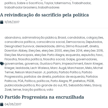
político
,
Sobre o Sacrifício
,
Taylor
,
totemismo
,
Trabalhador
,
trabalhador brasileiro
,
trabalhadores
A reivindicação do sacrifício pela política
11/05/2017
abandono
,
administração pública
,
Brasil
,
candidatos
,
coligações
,
consciência política
,
consciência social
,
Democracia
,
Deputados
,
Designated Survivor
,
deslealdade
,
dilma
,
Dilma Rousseff
,
direita
,
Downton Abbey
,
Eleições
,
eleições 2000
,
eleições 2014
,
eleições 2016
,
Eleições Municipais
,
eleições Porto Alegre
,
esquerda
,
expulsão
,
fasc
,
Filosofia
,
filosofia política
,
filosofia social
,
Golpe
,
governadores
,
governantes
,
governos
,
Gustavo Paim
,
Impeachment
,
Kevin Krieger
,
Krieger
,
lealdade
,
Lech Walesa
,
Marc Augé
,
Marchezan
,
Melo
,
Michel
Temer
,
Nelson Marchezan Jr
,
partido
,
Partido Político
,
Partido
Progressista
,
partidos de direita
,
partidos de esquerda
,
Partidos
Politicos
,
POA
,
Política
,
políticos
,
Porto Alegre
,
PP
,
prefeitos
,
PSDB
,
publicidade política
,
Rio grande do sul
,
RS
,
Sebastião Melo
,
Slavoj
Zizek
,
temer
,
traição política
,
voto
O Partido Progressista na encruzilhada
04/05/2017