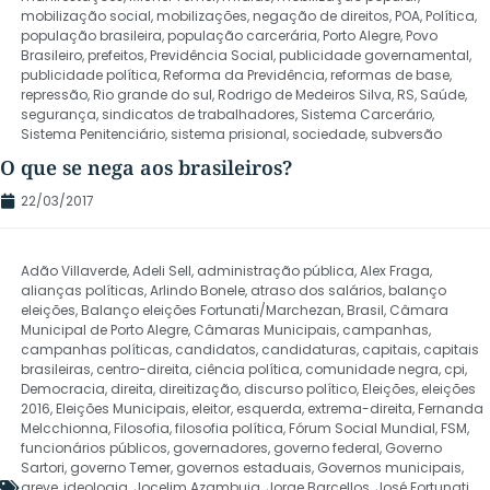
mobilização social
,
mobilizações
,
negação de direitos
,
POA
,
Política
,
população brasileira
,
população carcerária
,
Porto Alegre
,
Povo
Brasileiro
,
prefeitos
,
Previdência Social
,
publicidade governamental
,
publicidade política
,
Reforma da Previdência
,
reformas de base
,
repressão
,
Rio grande do sul
,
Rodrigo de Medeiros Silva
,
RS
,
Saúde
,
segurança
,
sindicatos de trabalhadores
,
Sistema Carcerário
,
Sistema Penitenciário
,
sistema prisional
,
sociedade
,
subversão
O que se nega aos brasileiros?
22/03/2017
Adão Villaverde
,
Adeli Sell
,
administração pública
,
Alex Fraga
,
alianças políticas
,
Arlindo Bonele
,
atraso dos salários
,
balanço
eleições
,
Balanço eleições Fortunati/Marchezan
,
Brasil
,
Câmara
Municipal de Porto Alegre
,
Câmaras Municipais
,
campanhas
,
campanhas políticas
,
candidatos
,
candidaturas
,
capitais
,
capitais
brasileiras
,
centro-direita
,
ciência política
,
comunidade negra
,
cpi
,
Democracia
,
direita
,
direitização
,
discurso político
,
Eleições
,
eleições
2016
,
Eleições Municipais
,
eleitor
,
esquerda
,
extrema-direita
,
Fernanda
Melcchionna
,
Filosofia
,
filosofia política
,
Fórum Social Mundial
,
FSM
,
funcionários públicos
,
governadores
,
governo federal
,
Governo
Sartori
,
governo Temer
,
governos estaduais
,
Governos municipais
,
greve
,
ideologia
,
Jocelim Azambuja
,
Jorge Barcellos
,
José Fortunati
,