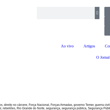
Ao vivo
Artigos
Co
O Jornal
os
,
direito no cárcere
,
Força Nacional
,
Forças Armadas
,
governo Temer
,
guerra civil
l
,
rebeliões
,
Rio Grande do Norte
,
segurança
,
segurança pública
,
Segurança Públi