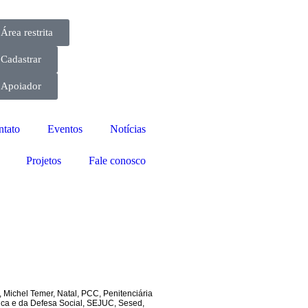
Área restrita
Cadastrar
Apoiador
ntato
Eventos
Notícias
Projetos
Fale conosco
,
Michel Temer
,
Natal
,
PCC
,
Penitenciária
ca e da Defesa Social
,
SEJUC
,
Sesed
,