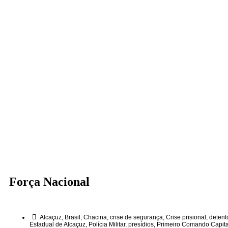
Força Nacional
Alcaçuz
,
Brasil
,
Chacina
,
crise de segurança
,
Crise prisional
,
detent
Estadual de Alcaçuz
,
Polícia Militar
,
presídios
,
Primeiro Comando Capita