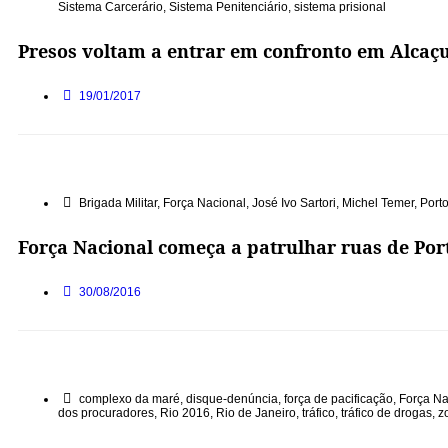
Sistema Carcerário
,
Sistema Penitenciário
,
sistema prisional
Presos voltam a entrar em confronto em Alcaçu
19/01/2017
Brigada Militar
,
Força Nacional
,
José Ivo Sartori
,
Michel Temer
,
Porto
Força Nacional começa a patrulhar ruas de Por
30/08/2016
complexo da maré
,
disque-denúncia
,
força de pacificação
,
Força Na
dos procuradores
,
Rio 2016
,
Rio de Janeiro
,
tráfico
,
tráfico de drogas
,
z