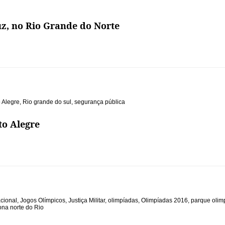
z, no Rio Grande do Norte
 Alegre
,
Rio grande do sul
,
segurança pública
to Alegre
cional
,
Jogos Olímpicos
,
Justiça Militar
,
olimpíadas
,
Olimpíadas 2016
,
parque olim
ona norte do Rio