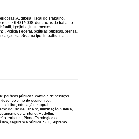
perigosas
,
Auditoria Fiscal do Trabalho
,
creto nº 6.481/2008
,
denúncias de trabalho
nfantil
,
Igrejinha
,
instrumentos
til
,
Polícia Federal
,
políticas públicas
,
prensa
,
r calçadista
,
Sistema Ipê Trabalho Infantil
,
e políticas públicas
,
controle de serviços
,
desenvolvimento econômico
,
es lícitas
,
educação integral
,
erno do Rio de Janeiro
,
iluminação pública
,
eamento do território
,
Medellín
,
ão territorial
,
Plano Estratégico de
ásico
,
segurança pública
,
STF
,
Supremo