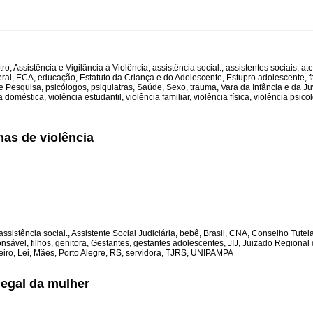
tro
,
Assistência e Vigilância à Violência
,
assistência social.
,
assistentes sociais
,
ate
eral
,
ECA
,
educação
,
Estatuto da Criança e do Adolescente
,
Estupro adolescente
,
f
e Pesquisa
,
psicólogos
,
psiquiatras
,
Saúde
,
Sexo
,
trauma
,
Vara da Infância e da J
ia doméstica
,
violência estudantil
,
violência familiar
,
violência física
,
violência psico
mas de violência
assistência social.
,
Assistente Social Judiciária
,
bebê
,
Brasil
,
CNA
,
Conselho Tutela
onsável
,
filhos
,
genitora
,
Gestantes
,
gestantes adolescentes
,
JIJ
,
Juizado Regional 
eiro
,
Lei
,
Mães
,
Porto Alegre
,
RS
,
servidora
,
TJRS
,
UNIPAMPA
 legal da mulher