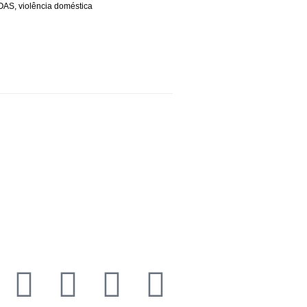
OAS
,
violência doméstica
 Jornal
Projetos
Fale conosco