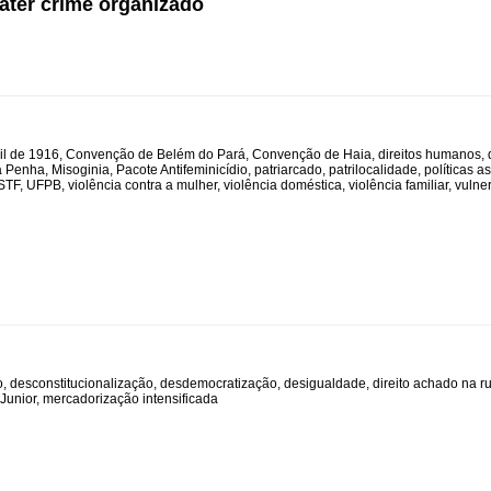
ater crime organizado
il de 1916
,
Convenção de Belém do Pará
,
Convenção de Haia
,
direitos humanos
,
a Penha
,
Misoginia
,
Pacote Antifeminicídio
,
patriarcado
,
patrilocalidade
,
políticas a
STF
,
UFPB
,
violência contra a mulher
,
violência doméstica
,
violência familiar
,
vulne
o
,
desconstitucionalização
,
desdemocratização
,
desigualdade
,
direito achado na r
Junior
,
mercadorização intensificada