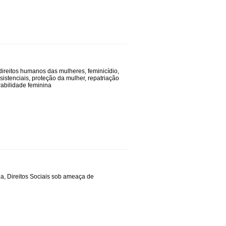
direitos humanos das mulheres
,
feminicídio
,
ssistenciais
,
proteção da mulher
,
repatriação
rabilidade feminina
ua
,
Direitos Sociais sob ameaça de