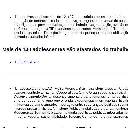
adesivos
,
adolescentes de 12 a 17 anos
,
adolescentes trabalhadores
autuação de empresas
,
cadeia produtiva
,
carregamento manual de peso
infantil
,
direitos previdenciários
,
direitos trabalhistas
,
educação
,
evasão es
perfurocortantes
,
Lista TIP
,
máquinas motorizadas
,
Ministério do Trabalh
produtos químicos
,
Proteção Integral
,
rede de proteção
,
responsabilizaçã
solventes
,
trabalho infantil
Mais de 140 adolescentes são afastados do trabalho
18/06/2026
acesso a direitos
,
ADPF 635
,
Agência Brasil
,
assistência social.
,
Cida
básicos
,
controle territorial
,
Cooperativas
,
Crime Organizado
,
crítica às U
Desenvolvimento Social
,
desenvolvimento urbano
,
direitos humanos
,
dis
empreendedorismo
,
emprego e renda
,
experiências internacionais
,
fisca
influência do crime armado
,
integração entre segurança e políticas sociai
microempresas
,
milícias
,
Ministério Público
,
mobilidade urbana
,
monitora
Reocupação Territorial
,
plataforma digital
,
políticas públicas integradas
,
p
Tribunal Federal
,
sustentabilidade
,
Terceiro Comando Puro
,
transparênci