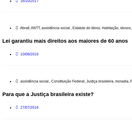
16/10/2017
Abrati
,
ANTT
,
assistência social.
,
Estatuto do Idoso
,
Habitação
,
idosos
Lei garantiu mais direitos aos maiores de 60 anos
10/08/2016
assistência social.
,
Constituição Federal
,
Justiça brasileira
,
moradia
,
P
Para que a Justiça brasileira existe?
27/07/2016