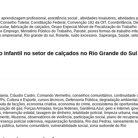
,
aprendizagem profissional
,
assistência social.
,
atividades insalubres
,
atividades 
,
Conselho Tutelar
,
Constituição Federal
,
Convenção 182 da OIT
,
Coordinfância
,
De
colar
,
fabricação de calçados
,
Grupo Especial Móvel de Fiscalização do Trabalho I
o e Emprego
,
Ministério Público do Trabalho
,
Parobé
,
piores formas de trabalho infan
o empresarial
,
Rio grande do sul
,
Rolante
,
ruído excessivo
,
Sapiranga
,
Saúde
,
seto
 infantil no setor de calçados no Rio Grande do Sul
dania
,
Cláudio Castro
,
Comando Vermelho
,
conselhos comunitários
,
continuidade d
PPs
,
Cultura e Esporte
,
cursos técnicos
,
Defensoria Pública
,
degradação ambiental
puta de facções
,
economia criativa
,
economia do crime
,
ecossistema de oportunidad
lização de gás
,
Forças Armadas
,
forças federais
,
Gardênia Azul
,
gelo e internet
,
gov
s
,
intervenção estatal
,
lavagem de dinheiro
,
letalidade policial
,
limpeza urbana
,
map
mento
,
Muzema
,
observatórios de violência
,
participação social
,
plano de recuperaç
resença policial ostensiva
,
regularização fundiária
,
Rio das Pedras
,
saneamento b
a pública
,
turismo comunitário
,
vulnerabilidade social
,
zona sudoeste do Rio