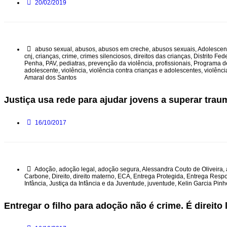
20/02/2019
abuso sexual
,
abusos
,
abusos em creche
,
abusos sexuais
,
Adolescen
cnj
,
crianças
,
crime
,
crimes silenciosos
,
direitos das crianças
,
Distrito Fed
Penha
,
PAV
,
pediatras
,
prevenção da violência
,
profissionais
,
Programa d
adolescente
,
violência
,
violência contra crianças e adolescentes
,
violênc
Amaral dos Santos
Justiça usa rede para ajudar jovens a superar trau
16/10/2017
Adoção
,
adoção legal
,
adoção segura
,
Alessandra Couto de Oliveira
,
Carbone
,
Direito
,
direito materno
,
ECA
,
Entrega Protegida
,
Entrega Resp
Infância
,
Justiça da Infância e da Juventude
,
juventude
,
Kelin Garcia Pinh
Entregar o filho para adoção não é crime. É direito