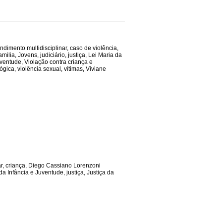
ndimento multidisciplinar
,
caso de violência
,
amilia
,
Jovens
,
judiciário
,
justiça
,
Lei Maria da
uventude
,
Violação contra criança e
lógica
,
violência sexual
,
vítimas
,
Viviane
r
,
criança
,
Diego Cassiano Lorenzoni
da Infância e Juventude
,
justiça
,
Justiça da