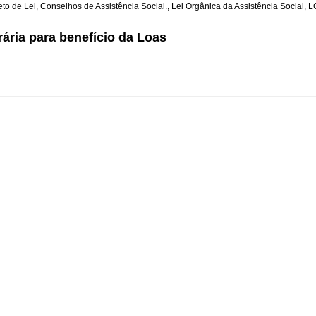
to de Lei
,
Conselhos de Assistência Social.
,
Lei Orgânica da Assistência Social
,
L
ária para benefício da Loas
Ao vivo
Artigos
Contato
Eventos
Notícias
O