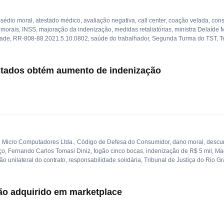
sédio moral
,
atestado médico
,
avaliação negativa
,
call center
,
coação velada
,
cons
 morais
,
INSS
,
majoração da indenização
,
medidas retaliatórias
,
ministra Delaíde 
dade
,
RR-808-88.2021.5.10.0802
,
saúde do trabalhador
,
Segunda Turma do TST
,
T
estados obtém aumento de indenização
l Micro Computadores Ltda.
,
Código de Defesa do Consumidor
,
dano moral
,
descu
ço
,
Fernando Carlos Tomasi Diniz
,
fogão cinco bocas
,
indenização de R$ 5 mil
,
Ma
ão unilateral do contrato
,
responsabilidade solidária
,
Tribunal de Justiça do Rio G
ão adquirido em marketplace