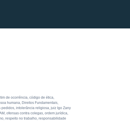
tim de ocorrência
,
código de ética
,
essoa humana
,
Direitos Fundamentais
,
s pedidos
,
intolerância religiosa
,
juiz Igo Zany
AM
,
ofensas contra colegas
,
ordem jurídica
,
mo
,
respeito no trabalho
,
responsabilidade