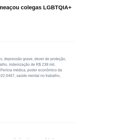
 ameaçou colegas LGBTQIA+
as
,
depressão grave
,
dever de proteção
,
alho
,
indenização de R$ 238 mil
,
,
Perícia médica
,
poder econômico da
.02.0467
,
saúde mental no trabalho
,