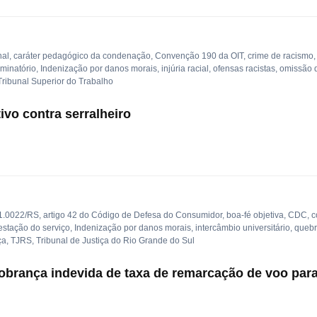
nal
,
caráter pedagógico da condenação
,
Convenção 190 da OIT
,
crime de racismo
iminatório
,
Indenização por danos morais
,
injúria racial
,
ofensas racistas
,
omissão 
Tribunal Superior do Trabalho
ivo contra serralheiro
1.0022/RS
,
artigo 42 do Código de Defesa do Consumidor
,
boa-fé objetiva
,
CDC
,
c
estação do serviço
,
Indenização por danos morais
,
intercâmbio universitário
,
quebr
ça
,
TJRS
,
Tribunal de Justiça do Rio Grande do Sul
obrança indevida de taxa de remarcação de voo par