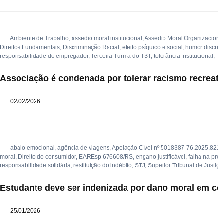
Ambiente de Trabalho
,
assédio moral institucional
,
Assédio Moral Organizacio
Direitos Fundamentais
,
Discriminação Racial
,
efeito psíquico e social
,
humor discr
responsabilidade do empregador
,
Terceira Turma do TST
,
tolerância institucional
,
Associação é condenada por tolerar racismo recreat
02/02/2026
abalo emocional
,
agência de viagens
,
Apelação Cível nº 5018387-76.2025.82
moral
,
Direito do consumidor
,
EAREsp 676608/RS
,
engano justificável
,
falha na pr
responsabilidade solidária
,
restituição do indébito
,
STJ
,
Superior Tribunal de Justi
Estudante deve ser indenizada por dano moral em c
25/01/2026