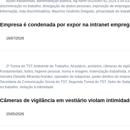
ações trabalhistas
,
administração pública
,
Ag-AIRR-0020060-92.2024.5.04.03
discriminação no trabalho
,
divulgação de dados pessoais
,
exposição de emprega
Informação
,
lista discriminatória
,
Maurício Godinho Delgado
,
privacidade do traba
Empresa é condenada por expor na intranet emprega
16/07/2026
2ª Turma do TST
,
Ambiente de Trabalho
,
Anastácio
,
armários
,
câmeras de vigil
Fundamentais
,
furtos
,
higiene pessoal
,
honra e imagem
,
indenização trabalhista
,
i
ministra Delaíde Miranda Arantes
,
operador de máquinas
,
poder diretivo do empr
Secretaria de Comunicação Social do TST
,
Segunda Turma do TST
,
Setor de Sub
no trabalho
,
violação à intimidade
Câmeras de vigilância em vestiário violam intimidad
25/05/2026