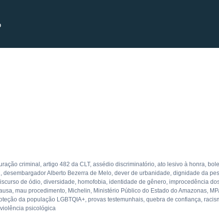
o
uração criminal
,
artigo 482 da CLT
,
assédio discriminatório
,
ato lesivo à honra
,
bole
l
,
desembargador Alberto Bezerra de Melo
,
dever de urbanidade
,
dignidade da p
iscurso de ódio
,
diversidade
,
homofobia
,
identidade de gênero
,
improcedência do
causa
,
mau procedimento
,
Michelin
,
Ministério Público do Estado do Amazonas
,
MP
oteção da população LGBTQIA+
,
provas testemunhais
,
quebra de confiança
,
racis
violência psicológica