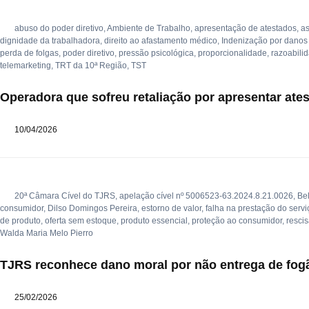
abuso do poder diretivo
,
Ambiente de Trabalho
,
apresentação de atestados
,
as
dignidade da trabalhadora
,
direito ao afastamento médico
,
Indenização por danos
perda de folgas
,
poder diretivo
,
pressão psicológica
,
proporcionalidade
,
razoabili
telemarketing
,
TRT da 10ª Região
,
TST
Operadora que sofreu retaliação por apresentar at
10/04/2026
20ª Câmara Cível do TJRS
,
apelação cível nº 5006523-63.2024.8.21.0026
,
Be
consumidor
,
Dilso Domingos Pereira
,
estorno de valor
,
falha na prestação do servi
de produto
,
oferta sem estoque
,
produto essencial
,
proteção ao consumidor
,
rescis
Walda Maria Melo Pierro
TJRS reconhece dano moral por não entrega de fog
25/02/2026