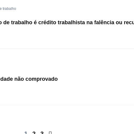
e trabalho
de trabalho é crédito trabalhista na falência ou r
bidade não comprovado
1
2
3