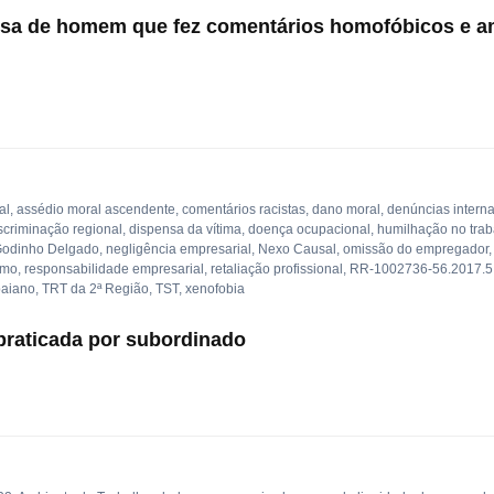
ausa de homem que fez comentários homofóbicos e
al
,
assédio moral ascendente
,
comentários racistas
,
dano moral
,
denúncias intern
scriminação regional
,
dispensa da vítima
,
doença ocupacional
,
humilhação no trab
Godinho Delgado
,
negligência empresarial
,
Nexo Causal
,
omissão do empregador
smo
,
responsabilidade empresarial
,
retaliação profissional
,
RR-1002736-56.2017.5
baiano
,
TRT da 2ª Região
,
TST
,
xenofobia
 praticada por subordinado