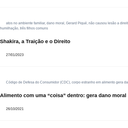
atos no ambiente familiar
,
dano moral
,
Gerard Piqué
,
não causou lesão a direi
humilhação
,
três filhos comuns
Shakira, a Traição e o Direito
27/01/2023
Código de Defesa do Consumidor (CDC)
,
corpo estranho em alimento gera d
Alimento com uma “coisa” dentro: gera dano moral
26/10/2021