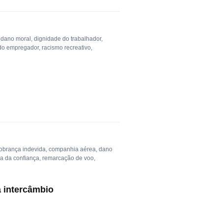
,
dano moral
,
dignidade do trabalhador
,
do empregador
,
racismo recreativo
,
obrança indevida
,
companhia aérea
,
dano
a da confiança
,
remarcação de voo
,
a intercâmbio