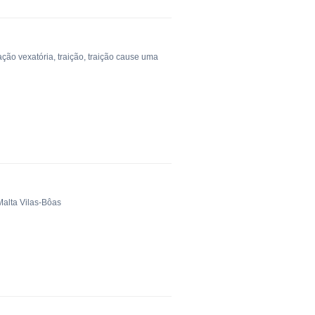
ação vexatória
,
traição
,
traição cause uma
alta Vilas-Bôas