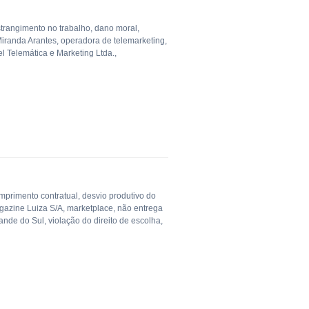
trangimento no trabalho
,
dano moral
,
Miranda Arantes
,
operadora de telemarketing
,
el Telemática e Marketing Ltda.
,
mprimento contratual
,
desvio produtivo do
gazine Luiza S/A
,
marketplace
,
não entrega
rande do Sul
,
violação do direito de escolha
,