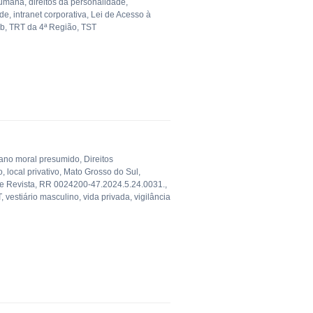
humana
,
direitos da personalidade
,
ade
,
intranet corporativa
,
Lei de Acesso à
rb
,
TRT da 4ª Região
,
TST
ano moral presumido
,
Direitos
o
,
local privativo
,
Mato Grosso do Sul
,
e Revista
,
RR 0024200-47.2024.5.24.0031.
,
T
,
vestiário masculino
,
vida privada
,
vigilância