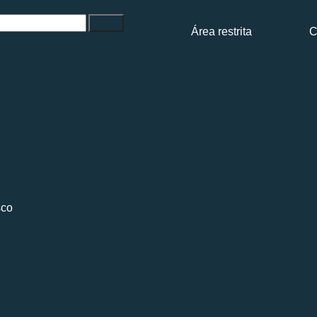
Área restrita
C
sco