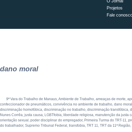
O Jornal
Projetos
Fale conosc
dano moral
9ª Vara do Trabalho de Manaus
,
Ambiente de Trabalho
,
ameaças de morte
,
ap
confeccionador de pneumáticos
,
convivência no ambiente de trabalho
,
dano mora
discriminação homofóbica
,
discriminação no trabalho
,
discriminação transfóbica
,
d
Nunes Corrêa
,
justa causa
,
LGBTfobia
,
liberdade religiosa
,
manutenção da justa 
orientação sexual
,
poder disciplinar do empregador
,
Primeira Turma do TRT-11
,
pr
do trabalhador
,
Supremo Tribunal Federal
,
transfobia
,
TRT 11
,
TRT da 11ª Região
,