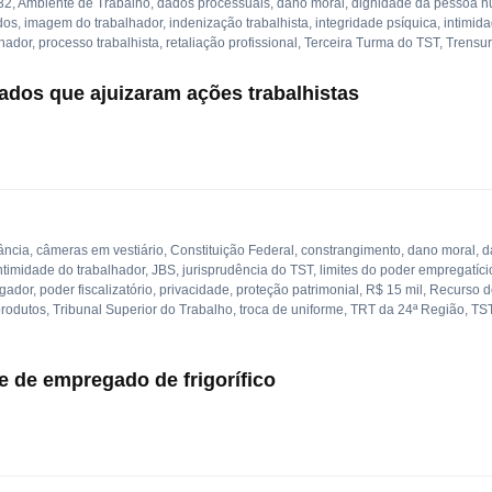
32
,
Ambiente de Trabalho
,
dados processuais
,
dano moral
,
dignidade da pessoa 
dos
,
imagem do trabalhador
,
indenização trabalhista
,
integridade psíquica
,
intimid
lhador
,
processo trabalhista
,
retaliação profissional
,
Terceira Turma do TST
,
Trensu
dos que ajuizaram ações trabalhistas
ância
,
câmeras em vestiário
,
Constituição Federal
,
constrangimento
,
dano moral
,
d
ntimidade do trabalhador
,
JBS
,
jurisprudência do TST
,
limites do poder empregatíci
egador
,
poder fiscalizatório
,
privacidade
,
proteção patrimonial
,
R$ 15 mil
,
Recurso d
produtos
,
Tribunal Superior do Trabalho
,
troca de uniforme
,
TRT da 24ª Região
,
TS
e de empregado de frigorífico