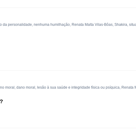
to da personalidade
,
nenhuma humilhação
,
Renata Malta Vilas-Bôas
,
Shakira
,
situ
ano moral
,
dano moral
,
lesão à sua saúde e integridade física ou psíquica
,
Renata M
 ?