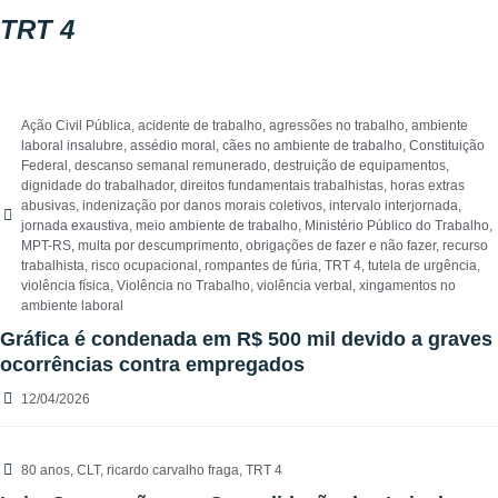
TRT 4
Ação Civil Pública
,
acidente de trabalho
,
agressões no trabalho
,
ambiente
laboral insalubre
,
assédio moral
,
cães no ambiente de trabalho
,
Constituição
Federal
,
descanso semanal remunerado
,
destruição de equipamentos
,
dignidade do trabalhador
,
direitos fundamentais trabalhistas
,
horas extras
abusivas
,
indenização por danos morais coletivos
,
intervalo interjornada
,
jornada exaustiva
,
meio ambiente de trabalho
,
Ministério Público do Trabalho
,
MPT-RS
,
multa por descumprimento
,
obrigações de fazer e não fazer
,
recurso
trabalhista
,
risco ocupacional
,
rompantes de fúria
,
TRT 4
,
tutela de urgência
,
violência física
,
Violência no Trabalho
,
violência verbal
,
xingamentos no
ambiente laboral
Gráfica é condenada em R$ 500 mil devido a graves
ocorrências contra empregados
12/04/2026
80 anos
,
CLT
,
ricardo carvalho fraga
,
TRT 4