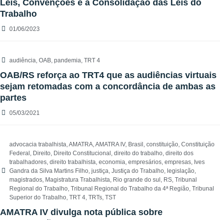
Leis, Convenções e a Consolidação das Leis do
Trabalho
01/06/2023
audiência
,
OAB
,
pandemia
,
TRT 4
OAB/RS reforça ao TRT4 que as audiências virtuais
sejam retomadas com a concordância de ambas as
partes
05/03/2021
advocacia trabalhista
,
AMATRA
,
AMATRA IV
,
Brasil
,
constituição
,
Constituição
Federal
,
Direito
,
Direito Constitucional
,
direito do trabalho
,
direito dos
trabalhadores
,
direito trabalhista
,
economia
,
empresários
,
empresas
,
Ives
Gandra da Silva Martins Filho
,
justiça
,
Justiça do Trabalho
,
legislação
,
magistrados
,
Magistratura Trabalhista
,
Rio grande do sul
,
RS
,
Tribunal
Regional do Trabalho
,
Tribunal Regional do Trabalho da 4ª Região
,
Tribunal
Superior do Trabalho
,
TRT 4
,
TRTs
,
TST
AMATRA IV divulga nota pública sobre