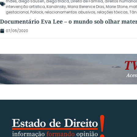
mães
,
diego sausen
,
diego triaca
,
Direito de Família
,
direitos humano
intervenção artística
,
Kandinsky
,
Maria Berenice Dias
,
Marie Stone
,
mat
gestacional
,
Pollock
,
relacionamentos abusivos
,
relações tóxicas
,
Tân
Documentário Eva Lee – o mundo sob olhar mate
07/05/2020