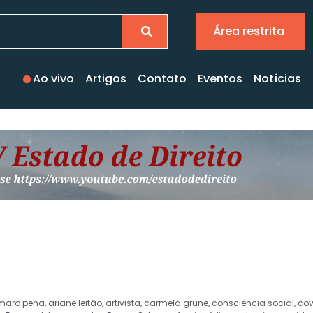
Área restrita
Ao vivo
Artigos
Contato
Eventos
Notícias
maro pena
,
ariane leitão
,
artivista
,
carmela grune
,
consciência social
,
cov