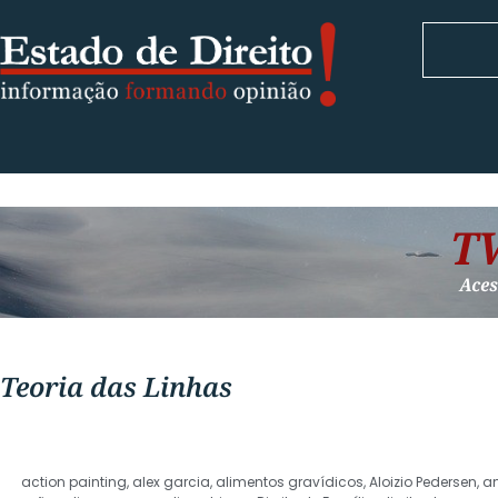
Teoria das Linhas
action painting
,
alex garcia
,
alimentos gravídicos
,
Aloizio Pedersen
,
a