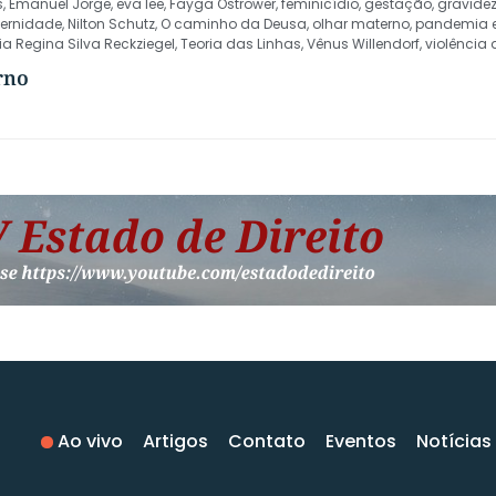
s
,
Emanuel Jorge
,
eva lee
,
Fayga Ostrower
,
feminicídio
,
gestação
,
gravide
ernidade
,
Nilton Schutz
,
O caminho da Deusa
,
olhar materno
,
pandemia e
ia Regina Silva Reckziegel
,
Teoria das Linhas
,
Vênus Willendorf
,
violência
rno
Ao vivo
Artigos
Contato
Eventos
Notícias