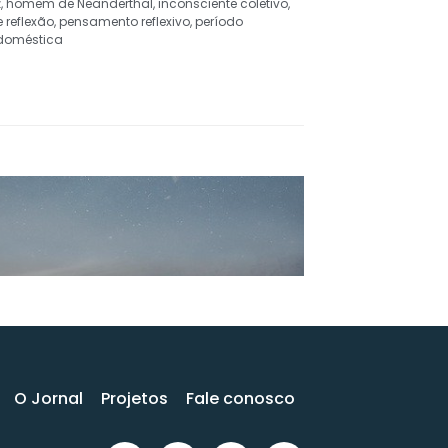
z
,
homem de Neanderthal
,
inconsciente coletivo
,
 reflexão
,
pensamento reflexivo
,
período
 doméstica
O Jornal
Projetos
Fale conosco