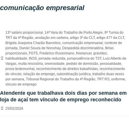
comunicação empresarial
13º salário proporcional
,
14ª Vara do Trabalho de Porto Alegre
,
8ª Turma do
TRT da 4ª Região
,
anotação em carteira
,
artigo 3º da CLT
,
artigo 477 da CLT
,
Brígida Joaquina Charão Barcellos
,
comunicação empresarial
,
controle de
jornada
,
Daniel Souza de Nonohay
,
Despedida discriminatória
,
férias
proporcionais
,
FGTS
,
Frederico Russomano
,
freelancer
,
gravidez
,
habitualidade
,
INSS
,
jornada reduzida
,
jurisprudência do TST
,
Luiz Alberto de
Vargas
,
multa rescisória
,
onerosidade
,
pedido de demissão
,
pessoalidade
,
prova testemunhal
,
reconhecimento de direitos trabalhistas
,
reconhecimento
do vínculo
,
relação de emprego
,
subordinação jurídica
,
trabalho duas vezes
por semana
,
Tribunal Regional do Trabalho da 4ª Região
,
TRT RS
,
uniforme
,
vínculo de emprego
Atendente que trabalhava dois dias por semana em
loja de açaí tem vínculo de emprego reconhecido
25/02/2026