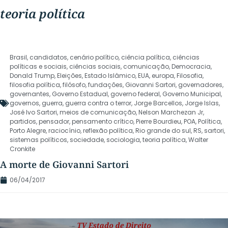
teoria política
Brasil
,
candidatos
,
cenário político
,
ciência política
,
ciências
políticas e sociais
,
ciências sociais
,
comunicação
,
Democracia
,
Donald Trump
,
Eleições
,
Estado Islâmico
,
EUA
,
europa
,
Filosofia
,
filosofia política
,
filósofo
,
fundações
,
Giovanni Sartori
,
governadores
,
governantes
,
Governo Estadual
,
governo federal
,
Governo Municipal
,
governos
,
guerra
,
guerra contra o terror
,
Jorge Barcellos
,
Jorge Islas
,
José Ivo Sartori
,
meios de comunicação
,
Nelson Marchezan Jr
,
partidos
,
pensador
,
pensamento crítico
,
Pierre Bourdieu
,
POA
,
Política
,
Porto Alegre
,
raciocínio
,
reflexão política
,
Rio grande do sul
,
RS
,
sartori
,
sistemas políticos
,
sociedade
,
sociologia
,
teoria política
,
Walter
Cronkite
A morte de Giovanni Sartori
06/04/2017