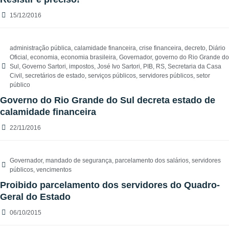
15/12/2016
administração pública
,
calamidade financeira
,
crise financeira
,
decreto
,
Diário
Oficial
,
economia
,
economia brasileira
,
Governador
,
governo do Rio Grande do
Sul
,
Governo Sartori
,
impostos
,
José Ivo Sartori
,
PIB
,
RS
,
Secretaria da Casa
Civil
,
secretários de estado
,
serviços públicos
,
servidores públicos
,
setor
público
Governo do Rio Grande do Sul decreta estado de
calamidade financeira
22/11/2016
Governador
,
mandado de segurança
,
parcelamento dos salários
,
servidores
públicos
,
vencimentos
Proibido parcelamento dos servidores do Quadro-
Geral do Estado
06/10/2015