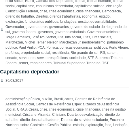
estar social
,
Brasil
,
Câmara dos Deputados
,
capital
,
capital humano
,
capital
social
,
capitalismo
,
capitalismo depredador
,
capitalismo suicida
,
circulação
,
Constituição Federal
,
crise
,
crise econômica
,
crise financeira
,
Democracia
,
direito do trabalho
,
Direitos
,
direitos trabalhistas
,
economia
,
estado
,
exploração
,
funcionários públicos
,
fundações
,
gestão
,
governabilidade
,
Governador
,
governadores
,
governantes
,
governo do estado do rio grande do
sul
,
governo federal
,
governos
,
governos estaduais
,
Governos municipais
,
Jorge Barcellos
,
José Ivo Sartori
,
luta
,
luta social
,
lutas
,
lutas sociais
,
Marchezan
,
Michel Temer
,
Nelson Marchezan Jr
,
neoliberalismo
,
patrimônio
público
,
Paul Virilio
,
POA
,
Política
,
políticas econômicas
,
políticos
,
Porto Alegre
,
prefeitos
,
propriedade social
,
resistência
,
Rio grande do sul
,
RS
,
sartori
,
senado
,
servidores
,
servidores públicos
,
sociedade
,
STF
,
Supremo Tribunal
Federal
,
temer
,
trabalhadores
,
Tribunal Superior do Trabalho
,
TST
Capitalismo depredador
30/03/2017
administração pública
,
auxílio
,
Brasil
,
carris
,
Centros de Referência de
Assistência Social
,
Centros de Referência Especializados de Assistência
Social
,
CRAS
,
Creas
,
crise
,
crise econômica
,
crise financeira
,
crise na gestão
municipal
,
Cristiane Miranda
,
Cristiano Duarte
,
desvalorização
,
direito do
trabalho
,
direito dos trabalhadores
,
Direitos do servidor estudante
,
Encontro
Nacional sobre Controle e Gestão Pública
,
estado
,
exploração
,
fasc
,
fundação
,