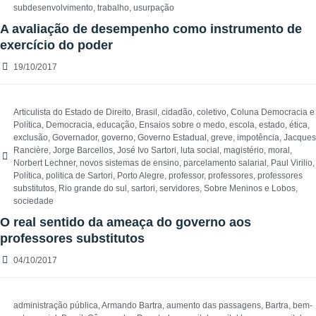
subdesenvolvimento
,
trabalho
,
usurpação
A avaliação de desempenho como instrumento de
exercício do poder
19/10/2017
Articulista do Estado de Direito
,
Brasil
,
cidadão
,
coletivo
,
Coluna Democracia e
Política
,
Democracia
,
educação
,
Ensaios sobre o medo
,
escola
,
estado
,
ética
,
exclusão
,
Governador
,
governo
,
Governo Estadual
,
greve
,
impotência
,
Jacques
Rancière
,
Jorge Barcellos
,
José Ivo Sartori
,
luta social
,
magistério
,
moral
,
Norbert Lechner
,
novos sistemas de ensino
,
parcelamento salarial
,
Paul Virilio
,
Política
,
politica de Sartori
,
Porto Alegre
,
professor
,
professores
,
professores
substitutos
,
Rio grande do sul
,
sartori
,
servidores
,
Sobre Meninos e Lobos
,
sociedade
O real sentido da ameaça do governo aos
professores substitutos
04/10/2017
administração pública
,
Armando Bartra
,
aumento das passagens
,
Bartra
,
bem-