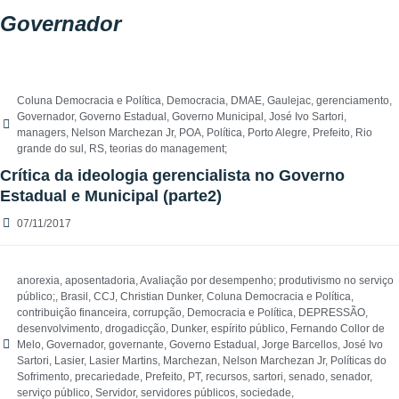
Governador
Coluna Democracia e Política
,
Democracia
,
DMAE
,
Gaulejac
,
gerenciamento
,
Governador
,
Governo Estadual
,
Governo Municipal
,
José Ivo Sartori
,
managers
,
Nelson Marchezan Jr
,
POA
,
Política
,
Porto Alegre
,
Prefeito
,
Rio
grande do sul
,
RS
,
teorias do management;
Crítica da ideologia gerencialista no Governo
Estadual e Municipal (parte2)
07/11/2017
anorexia
,
aposentadoria
,
Avaliação por desempenho; produtivismo no serviço
público;
,
Brasil
,
CCJ
,
Christian Dunker
,
Coluna Democracia e Política
,
contribuição financeira
,
corrupção
,
Democracia e Política
,
DEPRESSÃO
,
desenvolvimento
,
drogadicção
,
Dunker
,
espírito público
,
Fernando Collor de
Melo
,
Governador
,
governante
,
Governo Estadual
,
Jorge Barcellos
,
José Ivo
Sartori
,
Lasier
,
Lasier Martins
,
Marchezan
,
Nelson Marchezan Jr
,
Políticas do
Sofrimento
,
precariedade
,
Prefeito
,
PT
,
recursos
,
sartori
,
senado
,
senador
,
serviço público
,
Servidor
,
servidores públicos
,
sociedade
,