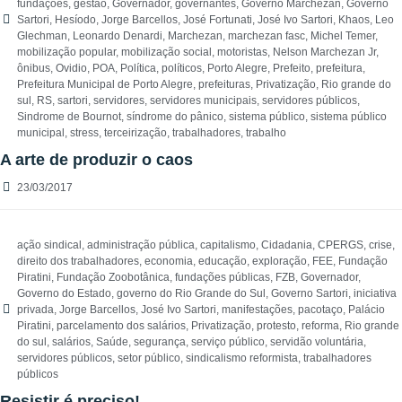
fundações
,
gestão
,
Governador
,
governantes
,
Governo Marchezan
,
Governo
Sartori
,
Hesíodo
,
Jorge Barcellos
,
José Fortunati
,
José Ivo Sartori
,
Khaos
,
Leo
Glechman
,
Leonardo Denardi
,
Marchezan
,
marchezan fasc
,
Michel Temer
,
mobilização popular
,
mobilização social
,
motoristas
,
Nelson Marchezan Jr
,
ônibus
,
Ovidio
,
POA
,
Política
,
políticos
,
Porto Alegre
,
Prefeito
,
prefeitura
,
Prefeitura Municipal de Porto Alegre
,
prefeituras
,
Privatização
,
Rio grande do
sul
,
RS
,
sartori
,
servidores
,
servidores municipais
,
servidores públicos
,
Sindrome de Bournot
,
síndrome do pânico
,
sistema público
,
sistema público
municipal
,
stress
,
terceirização
,
trabalhadores
,
trabalho
A arte de produzir o caos
23/03/2017
ação sindical
,
administração pública
,
capitalismo
,
Cidadania
,
CPERGS
,
crise
,
direito dos trabalhadores
,
economia
,
educação
,
exploração
,
FEE
,
Fundação
Piratini
,
Fundação Zoobotânica
,
fundações públicas
,
FZB
,
Governador
,
Governo do Estado
,
governo do Rio Grande do Sul
,
Governo Sartori
,
iniciativa
privada
,
Jorge Barcellos
,
José Ivo Sartori
,
manifestações
,
pacotaço
,
Palácio
Piratini
,
parcelamento dos salários
,
Privatização
,
protesto
,
reforma
,
Rio grande
do sul
,
salários
,
Saúde
,
segurança
,
serviço público
,
servidão voluntária
,
servidores públicos
,
setor público
,
sindicalismo reformista
,
trabalhadores
públicos
Resistir é preciso!