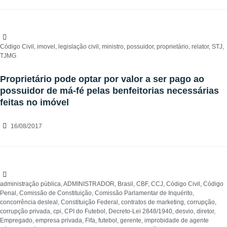
Código Civil
,
imovel
,
legislação civil
,
ministro
,
possuidor
,
proprietário
,
relator
,
STJ
,
TJMG
Proprietário pode optar por valor a ser pago ao
possuidor de má-fé pelas benfeitorias necessárias
feitas no imóvel
16/08/2017
administração pública
,
ADMINISTRADOR
,
Brasil
,
CBF
,
CCJ
,
Código Civil
,
Código
Penal
,
Comissão de Constituição
,
Comissão Parlamentar de Inquérito
,
concorrência desleal
,
Constituição Federal
,
contratos de marketing
,
corrupção
,
corrupção privada
,
cpi
,
CPI do Futebol
,
Decreto-Lei 2848/1940
,
desvio
,
diretor
,
Empregado
,
empresa privada
,
Fifa
,
futebol
,
gerente
,
improbidade de agente