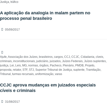
Justiça
,
tráfico
A aplicação da analogia in malam partem no
processo penal brasileiro
05/09/2017
Ajufe
,
Associação dos Juízes
,
brasileiros
,
cargos
,
CCJ
,
CCJC
,
Cidadania
,
cíveis
,
criminais
,
inconstitucionais
,
judiciário
,
juizados
,
Juízes Federais
,
Juízes suplentes
,
justiça
,
Lei
,
Leis
,
MG
,
normas
,
órgãos
,
Pacheco
,
Plenário
,
PMDB
,
Projeto
,
proposta
,
relator
,
STF
,
STJ
,
Superior Tribunal de Justiça
,
suplente
,
Tramitação
,
Tribunal
,
turmas recursais
,
uniformização
,
varas
CCJC aprova mudanças em juizados especiais
cíveis e criminais
31/08/2017