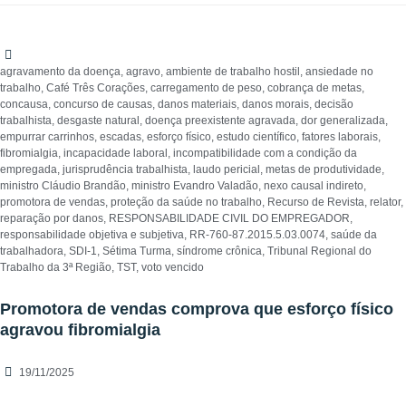
agravamento da doença
,
agravo
,
ambiente de trabalho hostil
,
ansiedade no
trabalho
,
Café Três Corações
,
carregamento de peso
,
cobrança de metas
,
concausa
,
concurso de causas
,
danos materiais
,
danos morais
,
decisão
trabalhista
,
desgaste natural
,
doença preexistente agravada
,
dor generalizada
,
empurrar carrinhos
,
escadas
,
esforço físico
,
estudo científico
,
fatores laborais
,
fibromialgia
,
incapacidade laboral
,
incompatibilidade com a condição da
empregada
,
jurisprudência trabalhista
,
laudo pericial
,
metas de produtividade
,
ministro Cláudio Brandão
,
ministro Evandro Valadão
,
nexo causal indireto
,
promotora de vendas
,
proteção da saúde no trabalho
,
Recurso de Revista
,
relator
,
reparação por danos
,
RESPONSABILIDADE CIVIL DO EMPREGADOR
,
responsabilidade objetiva e subjetiva
,
RR-760-87.2015.5.03.0074
,
saúde da
trabalhadora
,
SDI-1
,
Sétima Turma
,
síndrome crônica
,
Tribunal Regional do
Trabalho da 3ª Região
,
TST
,
voto vencido
Promotora de vendas comprova que esforço físico
agravou fibromialgia
19/11/2025