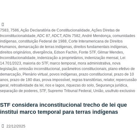
7583
,
7586
,
Ação Declaratória de Constitucionalidade
,
Ações Diretas de
Inconstitucionalidade
,
ADC 87
,
ADCT
,
ADIs 7582
,
André Mendonça
,
comunidades
indígenas
,
constituição Federal de 1988
,
Corte Interamericana de Direitos
Humanos
,
demarcação de terras indígenas
,
direitos fundamentais indígenas
,
direitos originários
,
divergência
,
Edson Fachin
,
Fonte STF
,
Gilmar Mendes
,
Inconstitucionalidade
,
indenização a proprietários
,
indenização mensal
,
Lei
14.701/2023
,
maioria do STF
,
marco temporal
,
mora administrativa
,
nova
legislação
,
omissão inconstitucional
,
parâmetros constitucionais
,
plano efetivo de
demarcação
,
Plenário virtual
,
povos indígenas
,
prazo constitucional
,
prazo de 10
anos
,
prazo de 180 dias
,
prova impossível
,
regras transitórias
,
relator
,
repercussão
geral
,
retroatividade da lei
,
rios e lagos
,
riquezas do solo
,
Segurança jurídica
,
separação de poderes
,
STF
,
Supremo Tribunal Federal
,
União
,
usufruto exclusivo
STF considera inconstitucional trecho de lei que
institui marco temporal para terras indígenas
22/12/2025