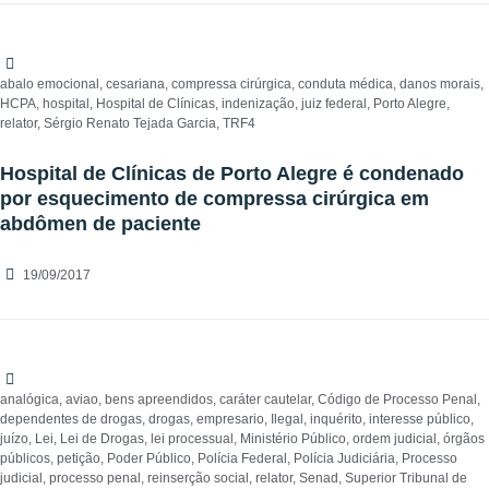
abalo emocional
,
cesariana
,
compressa cirúrgica
,
conduta médica
,
danos morais
,
HCPA
,
hospital
,
Hospital de Clínicas
,
indenização
,
juiz federal
,
Porto Alegre
,
relator
,
Sérgio Renato Tejada Garcia
,
TRF4
Hospital de Clínicas de Porto Alegre é condenado
por esquecimento de compressa cirúrgica em
abdômen de paciente
19/09/2017
analógica
,
aviao
,
bens apreendidos
,
caráter cautelar
,
Código de Processo Penal
,
dependentes de drogas
,
drogas
,
empresario
,
Ilegal
,
inquérito
,
interesse público
,
juízo
,
Lei
,
Lei de Drogas
,
lei processual
,
Ministério Público
,
ordem judicial
,
órgãos
públicos
,
petição
,
Poder Público
,
Polícia Federal
,
Polícia Judiciária
,
Processo
judicial
,
processo penal
,
reinserção social
,
relator
,
Senad
,
Superior Tribunal de