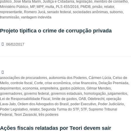
público
,
José Maria Marin
,
Justiça e Cidadania
,
legislação
,
membro de conselho
,
Ministério Público
,
MP
,
MPF
,
multa
,
PLS 455/2016
,
PMDB
,
prisão
,
relator
,
representante
,
Romero Jucá
,
senado federal
,
sociedades anônimas
,
suborno
,
transmissão
,
vantagem indevida
Projeto tipifica o crime de corrupção privada
06/02/2017
associações de procuradores
,
autonomia dos Poderes
,
Cármen Lúcia
,
Celso de
Mello
,
controle fiscal
,
Corte
,
crise econômica
,
crise financeira
,
Delação Premiada
,
depoimentos
,
economia
,
empreiteira
,
gastos públicos
,
Gilmar Mendes
,
governadores
,
governo federal
,
governos estaduais
,
homologação
,
julgamentos
,
Lei de Responsabilidade Fiscal
,
limite de gastos
,
OAB
,
Odebrecht
,
operação
Lava-Jato
,
Ordem dos Advogados do Brasil
,
poder Executivo
,
Poder Judiciário
,
Poder Legislativo
,
relator
,
Segunda Turma do STF
,
STF
,
Supremo Tribunal
Federal
,
Teori Zavascki
,
três poderes
Ações fiscais relatadas por Teori devem sair