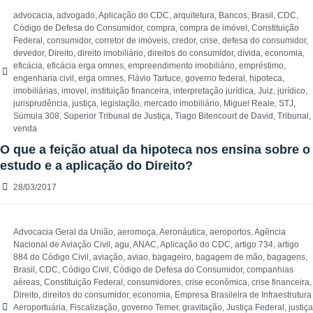
advocacia
,
advogado
,
Aplicação do CDC
,
arquitetura
,
Bancos
,
Brasil
,
CDC
,
Código de Defesa do Consumidor
,
compra
,
compra de imóvel
,
Constituição
Federal
,
consumidor
,
corretor de imóveis
,
credor
,
crise
,
defesa do consumidor
,
devedor
,
Direito
,
direito imobiliário
,
direitos do consumidor
,
dívida
,
economia
,
eficácia
,
eficácia erga omnes
,
empreendimento imobiliário
,
empréstimo
,
engenharia civil
,
erga omnes
,
Flávio Tartuce
,
governo federal
,
hipoteca
,
imobiliárias
,
imovel
,
instituição financeira
,
interpretação jurídica
,
Juiz
,
jurídico
,
jurisprudência
,
justiça
,
legislação
,
mercado imobiliário
,
Miguel Reale
,
STJ
,
Súmula 308
,
Superior Tribunal de Justiça
,
Tiago Bitencourt de David
,
Tribunal
,
venda
O que a feição atual da hipoteca nos ensina sobre o
estudo e a aplicação do Direito?
28/03/2017
Advocacia Geral da União
,
aeromoça
,
Aeronáutica
,
aeroportos
,
Agência
Nacional de Aviação Civil
,
agu
,
ANAC
,
Aplicação do CDC
,
artigo 734
,
artigo
884 do Código Civil
,
aviação
,
aviao
,
bagageiro
,
bagagem de mão
,
bagagens
,
Brasil
,
CDC
,
Código Civil
,
Código de Defesa do Consumidor
,
companhias
aéreas
,
Constituição Federal
,
consumidores
,
crise econômica
,
crise financeira
,
Direito
,
direitos do consumidor
,
economia
,
Empresa Brasileira de Infraestrutura
Aeroportuária
,
Fiscalização
,
governo Temer
,
gravitação
,
Justiça Federal
,
justiça