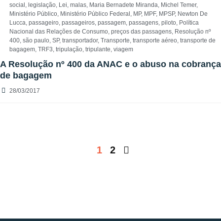
social
,
legislação
,
Lei
,
malas
,
Maria Bernadete Miranda
,
Michel Temer
,
Ministério Público
,
Ministério Público Federal
,
MP
,
MPF
,
MPSP
,
Newton De
Lucca
,
passageiro
,
passageiros
,
passagem
,
passagens
,
piloto
,
Política
Nacional das Relações de Consumo
,
preços das passagens
,
Resolução nº
400
,
são paulo
,
SP
,
transportador
,
Transporte
,
transporte aéreo
,
transporte de
bagagem
,
TRF3
,
tripulação
,
tripulante
,
viagem
A Resolução nº 400 da ANAC e o abuso na cobrança
de bagagem
28/03/2017
1
2