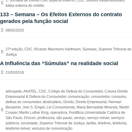
1ª Jornada de Direito Civil
,
aspecto externo
,
CDC
,
direitos metaindividuais
,
tutela externa do crédito
133 – Semana – Os Efeitos Externos do contrato
gerados pela função social
06/02/2020
27ª edição
,
CDC
,
Ricardo Marchioro Hartmann
,
Súmulas
,
Superior Tribunal de
Justiça
A Influência das “Súmulas” na realidade social
21/03/2018
advogada
,
ANATEL
,
CDC
,
Código de Defesa do Consumidor
,
Coluna Direito
Empresarial & Defesa do Consumidor
,
comunicação
,
consumidor
,
consumo
,
defesa do consumidor
,
destinatário
,
Direito
,
Direito Empresarial
,
Herman
Benjamin
,
Joel S. Emgel
,
Lei Consumerista
,
Maria Bernadete Miranda
,
Martin
Cooper
,
Martin Luther King
,
operadora
,
Pontifícia Universidade Católica de
São Paulo
,
Procon
,
professora
,
são paulo
,
serviço
,
serviço móvel
,
serviços
públicos
,
sociedade
,
Superior Tribunal de Justiça
,
tarifas
,
telefone
,
telefonia
,
telefonia móvel
,
veículos de comunicação