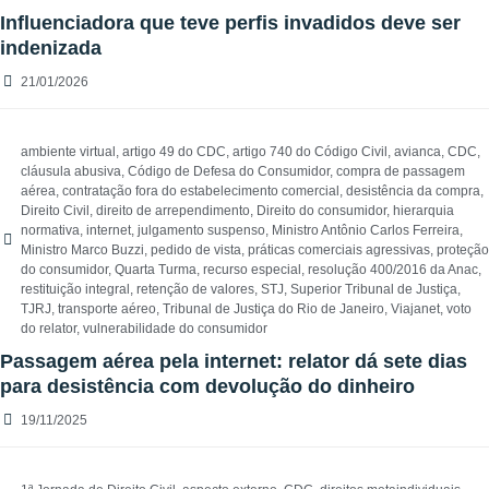
Influenciadora que teve perfis invadidos deve ser
indenizada
21/01/2026
ambiente virtual
,
artigo 49 do CDC
,
artigo 740 do Código Civil
,
avianca
,
CDC
,
cláusula abusiva
,
Código de Defesa do Consumidor
,
compra de passagem
aérea
,
contratação fora do estabelecimento comercial
,
desistência da compra
,
Direito Civil
,
direito de arrependimento
,
Direito do consumidor
,
hierarquia
normativa
,
internet
,
julgamento suspenso
,
Ministro Antônio Carlos Ferreira
,
Ministro Marco Buzzi
,
pedido de vista
,
práticas comerciais agressivas
,
proteção
do consumidor
,
Quarta Turma
,
recurso especial
,
resolução 400/2016 da Anac
,
restituição integral
,
retenção de valores
,
STJ
,
Superior Tribunal de Justiça
,
TJRJ
,
transporte aéreo
,
Tribunal de Justiça do Rio de Janeiro
,
Viajanet
,
voto
do relator
,
vulnerabilidade do consumidor
Passagem aérea pela internet: relator dá sete dias
para desistência com devolução do dinheiro
19/11/2025