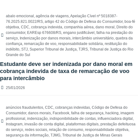
abalo emocional
,
agência de viagens
,
Apelação Cível nº 5018387-
76.2025.821.0022/RS
,
artigo 42 do Código de Defesa do Consumidor
,
boa-fé
objetiva
,
CDC
,
cobrança indevida
,
companhia aérea
,
dano moral
,
Direito do
consumidor
,
EAREsp 676608/RS
,
engano justificável
,
falha na prestação do
serviço
,
Indenização por danos morais
,
intercâmbio universitário
,
quebra da
confiança
,
remarcação de voo
,
responsabilidade solidária
,
restituição do
indébito
,
STJ
,
Superior Tribunal de Justiça
,
TJRS
,
Tribunal de Justiça do Rio
Grande do Sul
Estudante deve ser indenizada por dano moral em
cobrança indevida de taxa de remarcação de voo
para intercâmbio
25/01/2026
anúncios fraudulentos
,
CDC
,
cobranças indevidas
,
Código de Defesa do
Consumidor
,
danos morais
,
Facebook
,
falha de segurança
,
hacking
,
imagem
profissional
,
indenização
,
indisponibilidade de contas
,
influenciadora digital
,
Instagram
,
invasão de conta digital
,
plataformas digitais
,
prestação defeituosa
do serviço
,
redes sociais
,
relação de consumo
,
responsabilidade objetiva
,
segurança da informação
,
TJMG
,
Tribunal de Justiça de Minas Gerais