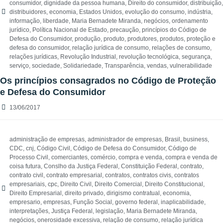
consumidor
,
dignidade da pessoa humana
,
Direito do consumidor
,
distribuição
,
distribuidores
,
economia
,
Estados Unidos
,
evolução do consumo
,
indústria
,
informação
,
liberdade
,
Maria Bernadete Miranda
,
negócios
,
ordenamento
jurídico
,
Política Nacional de Estado
,
precaução
,
princípios do Código de
Defesa do Consumidor
,
produção
,
produto
,
produtores
,
produtos
,
proteção e
defesa do consumidor
,
relação jurídica de consumo
,
relações de consumo
,
relações jurídicas
,
Revolução Industrial
,
revolução tecnológica
,
segurança
,
serviço
,
sociedade
,
Solidariedade
,
Transparência
,
vendas
,
vulnerabilidade
Os princípios consagrados no Código de Proteção
e Defesa do Consumidor
13/06/2017
administração de empresas
,
administrador de empresas
,
Brasil
,
business
,
CDC
,
cnj
,
Código Civil
,
Código de Defesa do Consumidor
,
Código de
Processo Civil
,
comerciantes
,
comércio
,
compra e venda
,
compra e venda de
coisa futura
,
Conslho da Justiça Federal
,
Constituição Federal
,
contrato
,
contrato civil
,
contrato empresarial
,
contratos
,
contratos civis
,
contratos
empresariais
,
cpc
,
Direito Civil
,
Direito Comercial
,
Direito Constitucional
,
Direito Empresarial
,
direito privado
,
dirigismo contratual
,
economia
,
empresario
,
empresas
,
Função Social
,
governo federal
,
inaplicabilidade
,
interpretações
,
Justiça Federal
,
legislação
,
Maria Bernadete Miranda
,
negócios
,
onerosidade excessiva
,
relação de consumo
,
relação jurídica