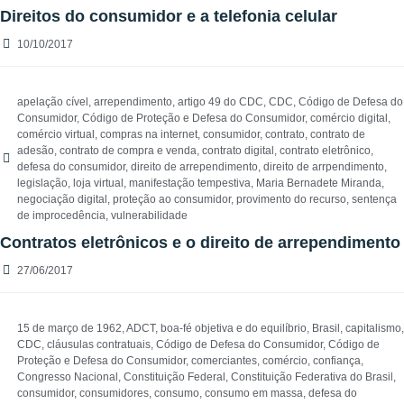
Direitos do consumidor e a telefonia celular
10/10/2017
apelação cível
,
arrependimento
,
artigo 49 do CDC
,
CDC
,
Código de Defesa do
Consumidor
,
Código de Proteção e Defesa do Consumidor
,
comércio digital
,
comércio virtual
,
compras na internet
,
consumidor
,
contrato
,
contrato de
adesão
,
contrato de compra e venda
,
contrato digital
,
contrato eletrônico
,
defesa do consumidor
,
direito de arrependimento
,
direito de arrpendimento
,
legislação
,
loja virtual
,
manifestação tempestiva
,
Maria Bernadete Miranda
,
negociação digital
,
proteção ao consumidor
,
provimento do recurso
,
sentença
de improcedência
,
vulnerabilidade
Contratos eletrônicos e o direito de arrependimento
27/06/2017
15 de março de 1962
,
ADCT
,
boa-fé objetiva e do equilíbrio
,
Brasil
,
capitalismo
,
CDC
,
cláusulas contratuais
,
Código de Defesa do Consumidor
,
Código de
Proteção e Defesa do Consumidor
,
comerciantes
,
comércio
,
confiança
,
Congresso Nacional
,
Constituição Federal
,
Constituição Federativa do Brasil
,
consumidor
,
consumidores
,
consumo
,
consumo em massa
,
defesa do