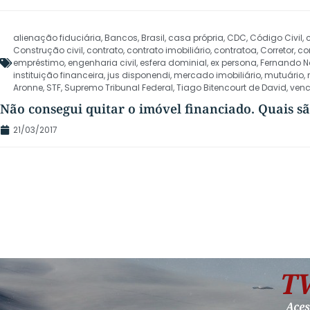
alienação fiduciária
,
Bancos
,
Brasil
,
casa própria
,
CDC
,
Código Civil
,
Construção civil
,
contrato
,
contrato imobiliário
,
contratoa
,
Corretor
,
co
empréstimo
,
engenharia civil
,
esfera dominial
,
ex persona
,
Fernando N
instituição financeira
,
jus disponendi
,
mercado imobiliário
,
mutuário
,
Aronne
,
STF
,
Supremo Tribunal Federal
,
Tiago Bitencourt de David
,
ven
Não consegui quitar o imóvel financiado. Quais sã
21/03/2017