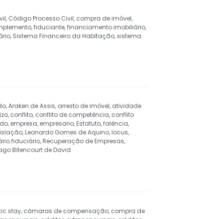
il
,
Código Processo Civil
,
compra de imóvel
,
implemento
,
fiduciante
,
financiamento imobiliário
,
ário
,
Sistema Financeiro da Habitação
,
sistema
do
,
Araken de Assis
,
arresto de imóvel
,
atividade
ízo
,
conflito
,
conflito de competência
,
conflito
do
,
empresa
,
empresario
,
Estatuto
,
falência
,
islação
,
Leonardo Gomes de Aquino
,
locus
,
ário fiduciário
,
Recuperação de Empresas
,
ago Bitencourt de David
ic stay
,
câmaras de compensação
,
compra de