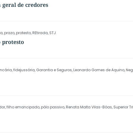
 geral de credores
ia
,
prazo
,
protesto
,
REtirada
,
STJ
 protesto
ncária
,
fidejussória
,
Garantia e Seguros
,
Leonardo Gomes de Aquino
,
Neg
dor
,
filho emancipado
,
pólo passivo
,
Renata Malta Vilas-Bôas
,
Superior T