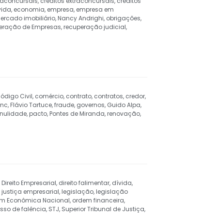
xtaconcursais
,
créditos extraconcursais
,
créditos
vida
,
economia
,
empresa
,
empresa em
ercado imobiliário
,
Nancy Andrighi
,
obrigações
,
eração de Empresas
,
recuperação judicial
,
ódigo Civil
,
comércio
,
contrato
,
contratos
,
credor
,
unc
,
Flávio Tartuce
,
fraude
,
governos
,
Guido Alpa
,
nulidade
,
pacto
,
Pontes de Miranda
,
renovação
,
,
Direito Empresarial
,
direito falimentar
,
dívida
,
,
justiça empresarial
,
legislação
,
legislação
m Econômica Nacional
,
ordem financeira
,
sso de falência
,
STJ
,
Superior Tribunal de Justiça
,