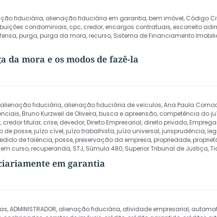
ação fiduciária
,
alienação fiduciária em garantia
,
bem imóvel
,
Código Civ
ibuições condominiais
,
cpc
,
credor
,
encargos contratuais
,
escorreito ad
fensa
,
purga
,
purga da mora
,
recurso
,
Sistema de Financiamento Imobili
ga da mora e os modos de fazê-la
alienação fiduciária
,
alienação fiduciária de veículos
,
Ana Paula Como
enciais
,
Bruno Kurzweil de Oliveira
,
busca e apreensão
,
competência do ju
r
,
credor titular
,
crise
,
devedor
,
Direito Empresarial
,
direito privado
,
Emprega
o de posse
,
juízo cível
,
juízo trabalhista
,
juízo universal
,
jurisprudência
,
leg
edido de falência
,
posse
,
preservação da empresa
,
propriedade
,
propriet
l em curso
,
recuperanda
,
STJ
,
Súmula 480
,
Superior Tribunal de Justiça
,
Ti
uciariamente em garantia
sas
,
ADMINISTRADOR
,
alienação fiduciária
,
atividade empresarial
,
automat