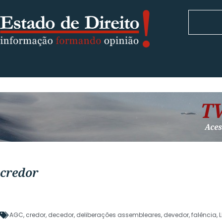
credor
AGC
,
credor
,
decedor
,
deliberações assembleares
,
devedor
,
falência
,