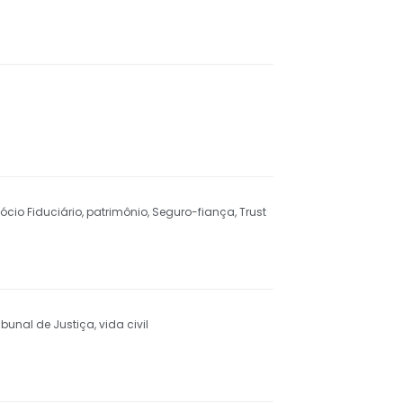
ócio Fiduciário
,
patrimônio
,
Seguro-fiança
,
Trust
ribunal de Justiça
,
vida civil