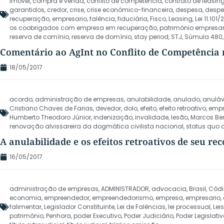
imóvel
,
compra e venda
,
conflito de competência
,
contrato de leasin
garantidos
,
credor
,
crise
,
crise econômico-financeira
,
despesa
,
desp
recuperação
,
empresario
,
falência
,
fiduciária
,
Fisco
,
Leasing
,
Lei 11.101
os coobrigados com empresa em recuperação
,
patrimônio empresar
reserva de comínio
,
reserva de domínio
,
stay period
,
STJ
,
Súmula 480
Comentário ao AgInt no Conflito de Competência n
18/05/2017
acordo
,
administração de empresas
,
anulabilidade
,
anulado
,
anuláv
Cristiano Chaves de Farias
,
devedor
,
dolo
,
efeito
,
efeito retroativo
,
emp
Humberto Theodoro Júnior
,
indenização
,
invalidade
,
lesão
,
Marcos Ber
renovação alvissareira da dogmática civilista nacional
,
status quo 
A anulabilidade e os efeitos retroativos de seu r
16/05/2017
administração de empresas
,
ADMINISTRADOR
,
advocacia
,
Brasil
,
Códi
economia
,
empreendedor
,
empreendedorismo
,
empresa
,
empresario
,
falimentar
,
Legislador Constituinte
,
Lei de Falências
,
lei processual
,
Leis
patrimônio
,
Penhora
,
poder Executivo
,
Poder Judiciário
,
Poder Legislativ