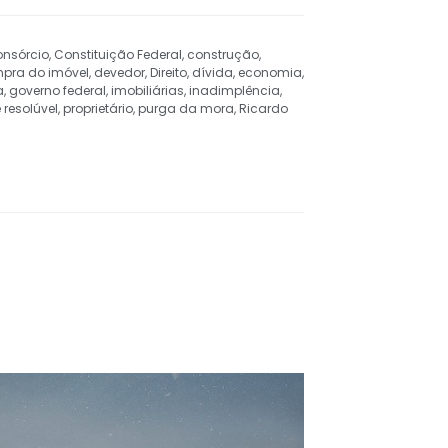
onsórcio
,
Constituição Federal
,
construção
,
mpra do imóvel
,
devedor
,
Direito
,
dívida
,
economia
,
a
,
governo federal
,
imobiliárias
,
inadimplência
,
 resolúvel
,
proprietário
,
purga da mora
,
Ricardo