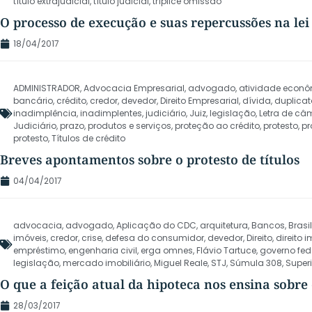
título extrajudicial
,
título judicial
,
tríplice omissão
O processo de execução e suas repercussões na lei 
18/04/2017
ADMINISTRADOR
,
Advocacia Empresarial
,
advogado
,
atividade econ
bancário
,
crédito
,
credor
,
devedor
,
Direito Empresarial
,
dívida
,
duplica
inadimplência
,
inadimplentes
,
judiciário
,
Juiz
,
legislação
,
Letra de câ
Judiciário
,
prazo
,
produtos e serviços
,
proteção ao crédito
,
protesto
,
pr
protesto
,
Títulos de crédito
Breves apontamentos sobre o protesto de títulos
04/04/2017
advocacia
,
advogado
,
Aplicação do CDC
,
arquitetura
,
Bancos
,
Brasil
imóveis
,
credor
,
crise
,
defesa do consumidor
,
devedor
,
Direito
,
direito i
empréstimo
,
engenharia civil
,
erga omnes
,
Flávio Tartuce
,
governo fed
legislação
,
mercado imobiliário
,
Miguel Reale
,
STJ
,
Súmula 308
,
Superi
O que a feição atual da hipoteca nos ensina sobre 
28/03/2017