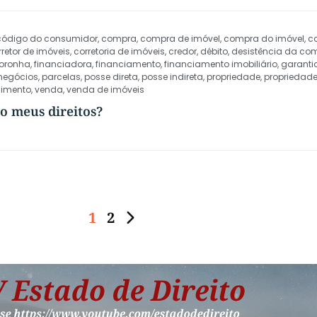
código do consumidor
,
compra
,
compra de imóvel
,
compra do imóvel
,
c
rretor de imóveis
,
corretoria de imóveis
,
credor
,
débito
,
desistência da co
oronha
,
financiadora
,
financiamento
,
financiamento imobiliário
,
garanti
negócios
,
parcelas
,
posse direta
,
posse indireta
,
propriedade
,
propriedade
cimento
,
venda
,
venda de imóveis
o meus direitos?
1
2