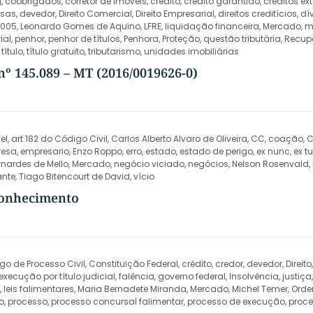
g
,
coobrigados
,
corretor de imóveis
,
crédito
,
crédito garantido
,
créditos e
esas
,
devedor
,
Direito Comercial
,
Direito Empresarial
,
direitos creditícios
,
dí
/2005
,
Leonardo Gomes de Aquino
,
LFRE
,
liquidação financeira
,
Mercado
,
m
ial
,
penhor
,
penhor de títulos
,
Penhora
,
Proteção
,
questão tributária
,
Recup
,
título
,
título gratuito
,
tributarismo
,
unidades imobiliárias
º 145.089 – MT (2016/0019626-0)
el
,
art 182 do Código Civil
,
Carlos Alberto Alvaro de Oliveira
,
CC
,
coação
,
C
resa
,
empresario
,
Enzo Roppo
,
erro
,
estado
,
estado de perigo
,
ex nunc
,
ex t
nardes de Mello
,
Mercado
,
negócio viciado
,
negócios
,
Nelson Rosenvald
,
ante
,
Tiago Bitencourt de David
,
vício
econhecimento
go de Processo Civil
,
Constituição Federal
,
crédito
,
credor
,
devedor
,
Direito
execução por título judicial
,
falência
,
governo federal
,
Insolvência
,
justiça
,
leis falimentares
,
Maria Bernadete Miranda
,
Mercado
,
Michel Temer
,
Orde
o
,
processo
,
processo concursal falimentar
,
processo de execução
,
proce