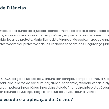
de falências
ômica
,
Brasil
,
burocracia judicial
,
cancelamento de protesto
,
consultoria 
tas
,
economia
,
economia contemporânea
,
empresario
,
Endosso
,
execuçõ
mbio
,
local do protesto
,
Maria Bernadete Miranda
,
Mercado
,
mercado empr
otesto cambial
,
protesto de títulos
,
relações econômicas
,
Segurança jurí
,
CDC
,
Código de Defesa do Consumidor
,
compra
,
compra de imóvel
,
Con
mobiliário
,
direitos do consumidor
,
dívida
,
economia
,
eficácia
,
eficácia e
eral
,
hipoteca
,
imobiliárias
,
imovel
,
instituição financeira
,
interpretação ju
or Tribunal de Justiça
,
Tiago Bitencourt de David
,
Tribunal
,
venda
o estudo e a aplicação do Direito?