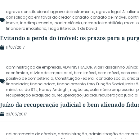
agravo constitucional
,
agravo de instrumento
,
agravo legal
,
AI
,
alien
consolidação em favor do credor
,
contrato
,
contrato de imóvel
,
contr
imovel
,
inadimplemento
,
inadimplência
,
mercado imobiliário
,
mora
,
o
financeiro imobiliário
,
Tiago Bitencourt de David
Evitando a perda do imóvel: os prazos para a pur
11/07/2017
administração de empresas
,
ADMINISTRADOR
,
Aldir Passarinho Júnior
,
econômica
,
atividade empresarial
,
bem imóvel
,
bem móvel
,
bens ess
positivo de competência
,
Constituição Federal
,
contrato social
,
credo
financiador
,
financiadora
,
financiamento
,
foro
,
Função Social
,
imissã
ministros do STJ
,
Nancy Andrighi
,
negócios
,
patrimônio empresarial
,
p
recuperação extrajudicial
,
recuperação judicial
,
recuperação judicia
Juízo da recuperação judicial e bem alienado fid
23/05/2017
adiantamento de câmbio
,
administração
,
administração de empre