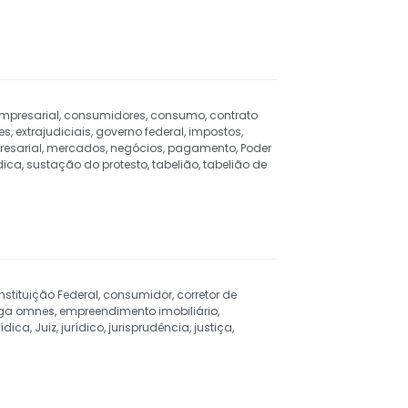
empresarial
,
consumidores
,
consumo
,
contrato
es
,
extrajudiciais
,
governo federal
,
impostos
,
esarial
,
mercados
,
negócios
,
pagamento
,
Poder
dica
,
sustação do protesto
,
tabelião
,
tabelião de
stituição Federal
,
consumidor
,
corretor de
rga omnes
,
empreendimento imobiliário
,
rídica
,
Juiz
,
jurídico
,
jurisprudência
,
justiça
,