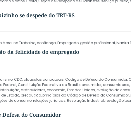
icardo Martins Costa
,
Seção de Recepção de Gabinetes
,
serviço público
,
izinho se despede do TRT-RS
o Moral no Trabalho
,
confiança
,
Empregado
,
gestão profissional
,
Ivanira 
ção da felicidade do empregado
talismo
,
CDC
,
cláusulas contratuais
,
Código de Defesa do Consumidor
,
C
o Federal
,
Constituição Federativa do Brasil
,
consumidor
,
consumidores
,
istribuição
,
distribuidores
,
economia
,
Estados Unidos
,
evolução do con
l de Estado
,
precaução
,
princípios do Código de Defesa do Consumidor
,
ações de consumo
,
relações jurídicas
,
Revolução Industrial
,
revolução tec
 e Defesa do Consumidor