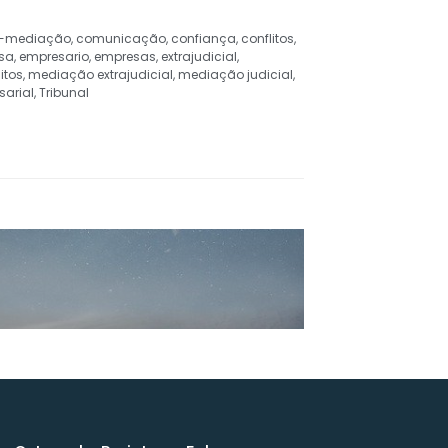
-mediação
,
comunicação
,
confiança
,
conflitos
,
sa
,
empresario
,
empresas
,
extrajudicial
,
itos
,
mediação extrajudicial
,
mediação judicial
,
arial
,
Tribunal