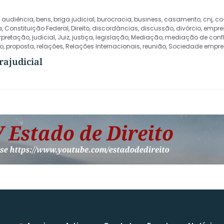
,
audiência
,
bens
,
briga judicial
,
burocracia
,
business
,
casamento
,
cnj
,
co
a
,
Constituição Federal
,
Direito
,
discordâncias
,
discussão
,
divórcio
,
empre
erpretação
,
judicial
,
Juiz
,
justiça
,
legislação
,
Mediação
,
mediação de confl
o
,
proposta
,
relações
,
Relações Internacionais
,
reunião
,
Sociedade empres
rajudicial