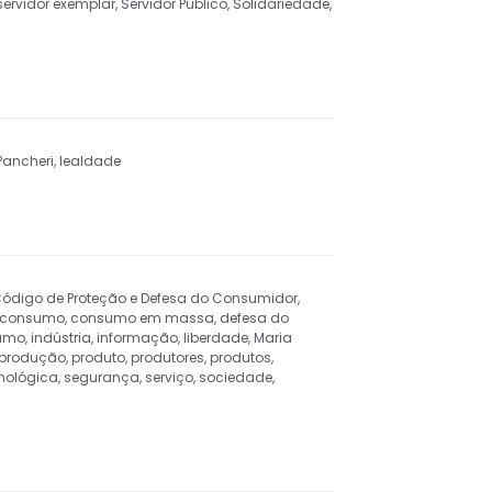
servidor exemplar
,
Servidor Público
,
Solidariedade
,
Pancheri
,
lealdade
ódigo de Proteção e Defesa do Consumidor
,
consumo
,
consumo em massa
,
defesa do
sumo
,
indústria
,
informação
,
liberdade
,
Maria
produção
,
produto
,
produtores
,
produtos
,
nológica
,
segurança
,
serviço
,
sociedade
,