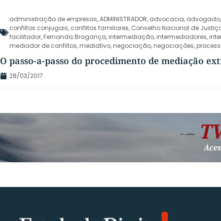
administração de empresas
,
ADMINISTRADOR
,
advocacia
,
advogado
conflitos conjugais
,
conflitos familiares
,
Conselho Nacional de Justiç
facilitador
,
Fernanda Bragança
,
intermediação
,
intermediadores
,
int
mediador de conflitos
,
mediativo
,
negociação
,
negociações
,
process
O passo-a-passo do procedimento de mediação ext
28/03/2017