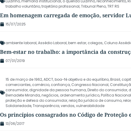
Luizinho
,
memória institucional
,
o querido Luizinho
,
reconhecimento
,
R
trabalho voluntário
,
trajetória profissional
,
Tribunal Pleno
,
TRT RS
Em homenagem carregada de emoção, servidor Lu
15/07/2025
ambiente laboral
,
Assédio Laboral
,
bem estar
,
colegas
,
Coluna Assédi
Bem-estar no trabalho: a importância da constru
07/01/2019
15 de março de 1962
,
ADCT
,
boa-fé objetiva e do equilíbrio
,
Brasil
,
capi
comerciantes
,
comércio
,
confiança
,
Congresso Nacional
,
Constituiçã
consumidor
,
dignidade da pessoa humana
,
Direito do consumidor
,
d
Bernadete Miranda
,
negócios
,
ordenamento jurídico
,
Política Naciona
proteção e defesa do consumidor
,
relação jurídica de consumo
,
rel
Solidariedade
,
Transparência
,
vendas
,
vulnerabilidade
Os princípios consagrados no Código de Proteção
13/06/2017