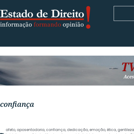
confiança
afeto
,
aposentadoria
,
confiança
,
dedicação
,
emoção
,
ética
,
gentilez