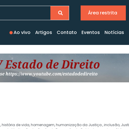
Área restrita
Ao vivo
Artigos
Contato
Eventos
Notícias
a
,
história de vida
,
homenagem
,
humanização da Justiça.
,
inclusão
,
Just