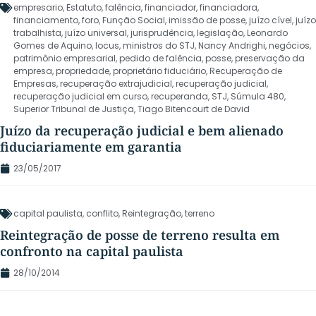
empresario
,
Estatuto
,
falência
,
financiador
,
financiadora
,
financiamento
,
foro
,
Função Social
,
imissão de posse
,
juízo cível
,
juízo
trabalhista
,
juízo universal
,
jurisprudência
,
legislação
,
Leonardo
Gomes de Aquino
,
locus
,
ministros do STJ
,
Nancy Andrighi
,
negócios
,
patrimônio empresarial
,
pedido de falência
,
posse
,
preservação da
empresa
,
propriedade
,
proprietário fiduciário
,
Recuperação de
Empresas
,
recuperação extrajudicial
,
recuperação judicial
,
recuperação judicial em curso
,
recuperanda
,
STJ
,
Súmula 480
,
Superior Tribunal de Justiça
,
Tiago Bitencourt de David
Juízo da recuperação judicial e bem alienado
fiduciariamente em garantia
23/05/2017
capital paulista
,
conflito
,
Reintegração
,
terreno
Reintegração de posse de terreno resulta em
confronto na capital paulista
28/10/2014