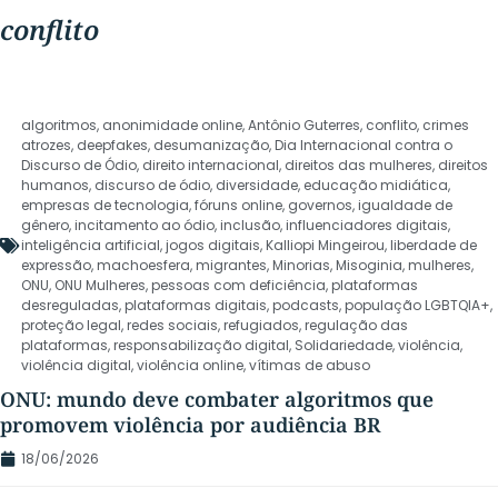
conflito
algoritmos
,
anonimidade online
,
Antônio Guterres
,
conflito
,
crimes
atrozes
,
deepfakes
,
desumanização
,
Dia Internacional contra o
Discurso de Ódio
,
direito internacional
,
direitos das mulheres
,
direitos
humanos
,
discurso de ódio
,
diversidade
,
educação midiática
,
empresas de tecnologia
,
fóruns online
,
governos
,
igualdade de
gênero
,
incitamento ao ódio
,
inclusão
,
influenciadores digitais
,
inteligência artificial
,
jogos digitais
,
Kalliopi Mingeirou
,
liberdade de
expressão
,
machoesfera
,
migrantes
,
Minorias
,
Misoginia
,
mulheres
,
ONU
,
ONU Mulheres
,
pessoas com deficiência
,
plataformas
desreguladas
,
plataformas digitais
,
podcasts
,
população LGBTQIA+
,
proteção legal
,
redes sociais
,
refugiados
,
regulação das
plataformas
,
responsabilização digital
,
Solidariedade
,
violência
,
violência digital
,
violência online
,
vítimas de abuso
ONU: mundo deve combater algoritmos que
promovem violência por audiência BR
18/06/2026