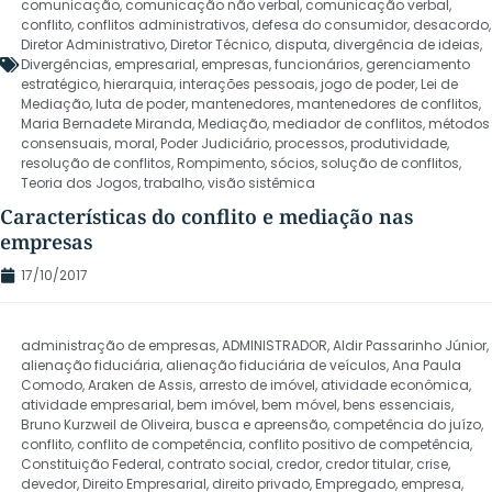
comunicação
,
comunicação não verbal
,
comunicação verbal
,
conflito
,
conflitos administrativos
,
defesa do consumidor
,
desacordo
,
Diretor Administrativo
,
Diretor Técnico
,
disputa
,
divergência de ideias
,
Divergências
,
empresarial
,
empresas
,
funcionários
,
gerenciamento
estratégico
,
hierarquia
,
interações pessoais
,
jogo de poder
,
Lei de
Mediação
,
luta de poder
,
mantenedores
,
mantenedores de conflitos
,
Maria Bernadete Miranda
,
Mediação
,
mediador de conflitos
,
métodos
consensuais
,
moral
,
Poder Judiciário
,
processos
,
produtividade
,
resolução de conflitos
,
Rompimento
,
sócios
,
solução de conflitos
,
Teoria dos Jogos
,
trabalho
,
visão sistêmica
Características do conflito e mediação nas
empresas
17/10/2017
administração de empresas
,
ADMINISTRADOR
,
Aldir Passarinho Júnior
,
alienação fiduciária
,
alienação fiduciária de veículos
,
Ana Paula
Comodo
,
Araken de Assis
,
arresto de imóvel
,
atividade econômica
,
atividade empresarial
,
bem imóvel
,
bem móvel
,
bens essenciais
,
Bruno Kurzweil de Oliveira
,
busca e apreensão
,
competência do juízo
,
conflito
,
conflito de competência
,
conflito positivo de competência
,
Constituição Federal
,
contrato social
,
credor
,
credor titular
,
crise
,
devedor
,
Direito Empresarial
,
direito privado
,
Empregado
,
empresa
,