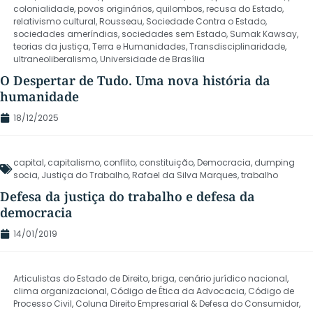
colonialidade
,
povos originários
,
quilombos
,
recusa do Estado
,
relativismo cultural
,
Rousseau
,
Sociedade Contra o Estado
,
sociedades ameríndias
,
sociedades sem Estado
,
Sumak Kawsay
,
teorias da justiça
,
Terra e Humanidades
,
Transdisciplinaridade
,
ultraneoliberalismo
,
Universidade de Brasília
O Despertar de Tudo. Uma nova história da
humanidade
18/12/2025
capital
,
capitalismo
,
conflito
,
constituição
,
Democracia
,
dumping
socia
,
Justiça do Trabalho
,
Rafael da Silva Marques
,
trabalho
Defesa da justiça do trabalho e defesa da
democracia
14/01/2019
Articulistas do Estado de Direito
,
briga
,
cenário jurídico nacional
,
clima organizacional
,
Código de Ética da Advocacia
,
Código de
Processo Civil
,
Coluna Direito Empresarial & Defesa do Consumidor
,