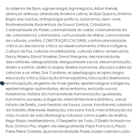
Academia de Dijon
,
agroecologia
,
Agronegócio
,
Ailton Krenak
,
alianças afetivas
,
alteridade
,
América Latina
,
Aníbal Quijano
,
Antônio
Bispo dos Santos
,
antropologia política
,
autonomia
,
bem-viver
,
Biodiversidade
,
Boaventura de Sousa Santos
,
Cidadania
,
Colonialidade do Poder
,
colonialidade do saber
,
colonialidade do
ser
,
colonialismo
,
colonizador
,
comunidade de afetos
,
comunidade
de culturas
,
conflito
,
CONSTRUÇÃO CULTURAL
,
contracolonialidade
,
crítica ao decolonial
,
crítica ao desenvolvimento
,
crítica indígena
,
Cultura de Paz
,
culturas invisibilizadas
,
culturas latino-americanas
,
Darcy Ribeiro
,
David Graeber
,
David Wengrow
,
decolonialidade
,
descartáveis
,
desigualdade
,
desigualdade social
,
desumanização
,
direito a sonhar
,
direito à utopia
,
direitos humanos
,
discurso sobre as
ciências e as artes
,
Dos Canibais
,
ecopedagogia
,
ecopsicologia
,
educação crítica
,
Educação Emancipatória
,
Educação Libertadora
,
emancipação
,
engenho de moer gentes
,
epistemologias indígenas
,
epistemologias quilombolas
,
etnocentrismo
,
exclusão social
,
florestania
,
história da humanidade
,
Humanização
,
igualdade
,
iluminismo europeu
,
indígenas
,
intercâmbio transatlântico
,
Jornal
Estado de Direito
,
José Geraldo de Sousa Junior
,
Kandiaronk
,
Labirinto
da Solidão
,
liberdade
,
libertação
,
Lido para Você
,
mercantilização da
vida
,
modos de vida
,
Montaigne
,
natureza como sujeito de direitos
,
Nego Bispo
,
neoliberalismo
,
O Despertar de Tudo
,
O Direito Achado na
Rua
,
Octavio Paz
,
origem da desigualdade
,
Papa Francisco
,
Paulo
Freire
,
Pierre Clastres
,
plurinacionalidade
,
Poder
,
poder coercitivo
,
pós-