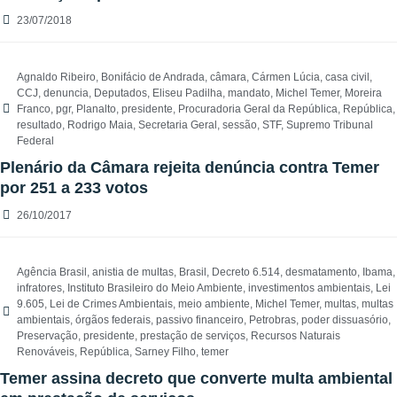
23/07/2018
Agnaldo Ribeiro
,
Bonifácio de Andrada
,
câmara
,
Cármen Lúcia
,
casa civil
,
CCJ
,
denuncia
,
Deputados
,
Eliseu Padilha
,
mandato
,
Michel Temer
,
Moreira
Franco
,
pgr
,
Planalto
,
presidente
,
Procuradoria Geral da República
,
República
,
resultado
,
Rodrigo Maia
,
Secretaria Geral
,
sessão
,
STF
,
Supremo Tribunal
Federal
Plenário da Câmara rejeita denúncia contra Temer
por 251 a 233 votos
26/10/2017
Agência Brasil
,
anistia de multas
,
Brasil
,
Decreto 6.514
,
desmatamento
,
Ibama
,
infratores
,
Instituto Brasileiro do Meio Ambiente
,
investimentos ambientais
,
Lei
9.605
,
Lei de Crimes Ambientais
,
meio ambiente
,
Michel Temer
,
multas
,
multas
ambientais
,
órgãos federais
,
passivo financeiro
,
Petrobras
,
poder dissuasório
,
Preservação
,
presidente
,
prestação de serviços
,
Recursos Naturais
Renováveis
,
República
,
Sarney Filho
,
temer
Temer assina decreto que converte multa ambiental