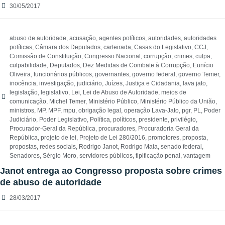
30/05/2017
abuso de autoridade
,
acusação
,
agentes políticos
,
autoridades
,
autoridades
políticas
,
Câmara dos Deputados
,
carteirada
,
Casas do Legislativo
,
CCJ
,
Comissão de Constituição
,
Congresso Nacional
,
corrupção
,
crimes
,
culpa
,
culpabilidade
,
Deputados
,
Dez Medidas de Combate à Corrupção
,
Eunício
Oliveira
,
funcionários públicos
,
governantes
,
governo federal
,
governo Temer
,
inocência
,
investigação
,
judiciário
,
Juízes
,
Justiça e Cidadania
,
lava jato
,
legislação
,
legislativo
,
Lei
,
Lei de Abuso de Autoridade
,
meios de
comunicação
,
Michel Temer
,
Ministério Público
,
Ministério Público da União
,
ministros
,
MP
,
MPF
,
mpu
,
obrigação legal
,
operação Lava-Jato
,
pgr
,
PL
,
Poder
Judiciário
,
Poder Legislativo
,
Política
,
políticos
,
presidente
,
privilégio
,
Procurador-Geral da República
,
procuradores
,
Procuradoria Geral da
República
,
projeto de lei
,
Projeto de Lei 280/2016
,
promotores
,
proposta
,
propostas
,
redes sociais
,
Rodrigo Janot
,
Rodrigo Maia
,
senado federal
,
Senadores
,
Sérgio Moro
,
servidores públicos
,
tipificação penal
,
vantagem
Janot entrega ao Congresso proposta sobre crimes
de abuso de autoridade
28/03/2017