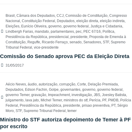
Brasil
,
Câmara dos Deputados
,
CCJ
,
Comissão de Constituição
,
Congresso
Nacional
,
Constituição Federal
,
Deputados
,
eleição direta
,
eleição indireta
,
Eleições
,
Eunício Oliveira
,
governo
,
governo federal
,
Justiça e Cidadania
,
Lindbergh Farias
,
mandato
,
parlamentares
,
pec
,
PEC 67/16
,
Política
,
Presidência da República
,
presidencial
,
presidente
,
Proposta de Emenda à
Constituição
,
Reguffe
,
Ricardo Ferraço
,
senado
,
Senadores
,
STF
,
Supremo
Tribunal Federal
,
vice-presidente
Comissão do Senado aprova PEC da Eleição Direta
31/05/2017
Aécio Neves
,
áudio
,
autorização
,
corrupção
,
Corte
,
Delação Premiada
,
Deputados
,
Edson Fachin
,
Golpe
,
governantes
,
governo
,
governo federal
,
governo Temer
,
gravação
,
Impeachment
,
investigação
,
JBS
,
Joesley Batista
,
julgamento
,
lava jato
,
Michel Temer
,
ministros do stf
,
Perícia
,
PF
,
PMDB
,
Polícia
Federal
,
Presidência da República
,
presidente
,
prisao preventiva
,
PT
,
Sérgio
Moro
,
STF
,
Supremo Tribunal Federal
,
temer
Ministro do STF autoriza depoimento de Temer à PF
por escrito