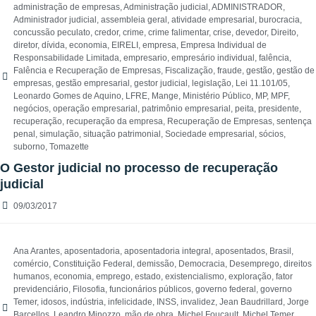
administração de empresas
,
Administração judicial
,
ADMINISTRADOR
,
Administrador judicial
,
assembleia geral
,
atividade empresarial
,
burocracia
,
concussão peculato
,
credor
,
crime
,
crime falimentar
,
crise
,
devedor
,
Direito
,
diretor
,
dívida
,
economia
,
EIRELI
,
empresa
,
Empresa Individual de
Responsabilidade Limitada
,
empresario
,
empresário individual
,
falência
,
Falência e Recuperação de Empresas
,
Fiscalização
,
fraude
,
gestão
,
gestão de
empresas
,
gestão empresarial
,
gestor judicial
,
legislação
,
Lei 11.101/05
,
Leonardo Gomes de Aquino
,
LFRE
,
Mange
,
Ministério Público
,
MP
,
MPF
,
negócios
,
operação empresarial
,
patrimônio empresarial
,
peita
,
presidente
,
recuperação
,
recuperação da empresa
,
Recuperação de Empresas
,
sentença
penal
,
simulação
,
situação patrimonial
,
Sociedade empresarial
,
sócios
,
suborno
,
Tomazette
O Gestor judicial no processo de recuperação
judicial
09/03/2017
Ana Arantes
,
aposentadoria
,
aposentadoria integral
,
aposentados
,
Brasil
,
comércio
,
Constituição Federal
,
demissão
,
Democracia
,
Desemprego
,
direitos
humanos
,
economia
,
emprego
,
estado
,
existencialismo
,
exploração
,
fator
previdenciário
,
Filosofia
,
funcionários públicos
,
governo federal
,
governo
Temer
,
idosos
,
indústria
,
infelicidade
,
INSS
,
invalidez
,
Jean Baudrillard
,
Jorge
Barcellos
,
Leandro Minozzo
,
mão de obra
,
Michel Foucault
,
Michel Temer
,