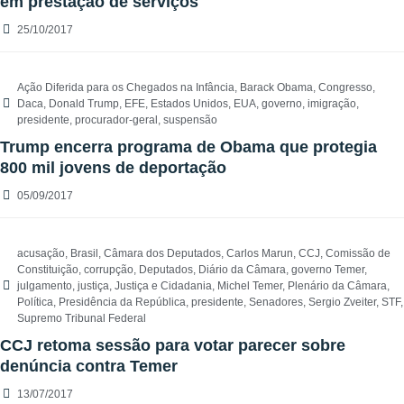
em prestação de serviços
25/10/2017
Ação Diferida para os Chegados na Infância
,
Barack Obama
,
Congresso
,
Daca
,
Donald Trump
,
EFE
,
Estados Unidos
,
EUA
,
governo
,
imigração
,
presidente
,
procurador-geral
,
suspensão
Trump encerra programa de Obama que protegia
800 mil jovens de deportação
05/09/2017
acusação
,
Brasil
,
Câmara dos Deputados
,
Carlos Marun
,
CCJ
,
Comissão de
Constituição
,
corrupção
,
Deputados
,
Diário da Câmara
,
governo Temer
,
julgamento
,
justiça
,
Justiça e Cidadania
,
Michel Temer
,
Plenário da Câmara
,
Política
,
Presidência da República
,
presidente
,
Senadores
,
Sergio Zveiter
,
STF
,
Supremo Tribunal Federal
CCJ retoma sessão para votar parecer sobre
denúncia contra Temer
13/07/2017