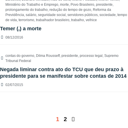
Ministério do Trabalho e Emprego
,
morte
,
Povo Brasileiro
,
presidente
,
prolongamento do trabalho
,
redução do tempo de gozo
,
Reforma da
Previdência
,
salário
,
seguridade social
,
servidores públicos
,
sociedade
,
tempo
de vida
,
terrorismo
,
trabalhador brasileiro
,
trabalho
,
velhice
Temer (,) a morte
08/12/2016
contas do governo
,
Dilma Rousseff
,
presidente
,
processo legal
,
Supremo
Tribunal Federal
Negada liminar contra ato do TCU que deu prazo à
presidente para se manifestar sobre contas de 2014
02/07/2015
1
2