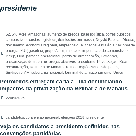
presidente
52
,
6%
,
Acre
,
Amazonas
,
aumento de preços
,
base logística
,
cofres públicos
,
combustíveis
,
custos logísticos
,
demissões em massa
,
Deyvid Bacelar
,
Dieese
,
documento
,
economia regional
,
empregos qualificados
,
estratégia nacional de
energia
,
FUP
,
gasolina
,
grupo Atem
,
impactos
,
importação de combustíveis
,
Ineep
,
Lula
,
parceria operacional
,
perda de arrecadação
,
Petrobras
,
precarização do trabalho
,
preços abusivos
,
presidente
,
Privatização
,
Ream
,
reestatização
,
Refinaria de Manaus
,
refino
,
Região Norte
,
são paulo
,
Sindipetro-AM
,
soberania nacional
,
terminal de armazenamento
,
Urucu
Petroleiros entregam carta a Lula denunciando
impactos da privatização da Refinaria de Manaus
22/09/2025
candidatos
,
convenção nacional
,
eleições 2018
,
presidente
Veja os candidatos a presidente definidos nas
convenções partidárias