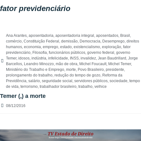
fator previdenciário
Ana Arantes
,
aposentadoria
,
aposentadoria integral
,
aposentados
,
Brasil
,
comércio
,
Constituição Federal
,
demissão
,
Democracia
,
Desemprego
,
direitos
humanos
,
economia
,
emprego
,
estado
,
existencialismo
,
exploração
,
fator
previdenciário
,
Filosofia
,
funcionários públicos
,
governo federal
,
governo
Temer
,
idosos
,
indústria
,
infelicidade
,
INSS
,
invalidez
,
Jean Baudrillard
,
Jorge
Barcellos
,
Leandro Minozzo
,
mão de obra
,
Michel Foucault
,
Michel Temer
,
Ministério do Trabalho e Emprego
,
morte
,
Povo Brasileiro
,
presidente
,
prolongamento do trabalho
,
redução do tempo de gozo
,
Reforma da
Previdência
,
salário
,
seguridade social
,
servidores públicos
,
sociedade
,
tempo
de vida
,
terrorismo
,
trabalhador brasileiro
,
trabalho
,
velhice
Temer (,) a morte
08/12/2016