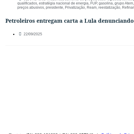
qualificados
,
estratégia nacional de energia
,
FUP
,
gasolina
,
grupo Atem
preços abusivos
,
presidente
,
Privatização
,
Ream
,
reestatização
,
Refina
Petroleiros entregam carta a Lula denunciando
22/09/2025