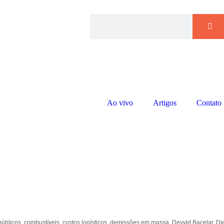
Ao vivo
Artigos
Contato
públicos
,
combustíveis
,
custos logísticos
,
demissões em massa
,
Deyvid Bacelar
,
Di