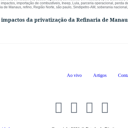
,
impactos
,
importação de combustíveis
,
Ineep
,
Lula
,
parceria operacional
,
perda d
ria de Manaus
,
refino
,
Região Norte
,
são paulo
,
Sindipetro-AM
,
soberania nacional
 impactos da privatização da Refinaria de Manau
Ao vivo
Artigos
Cont