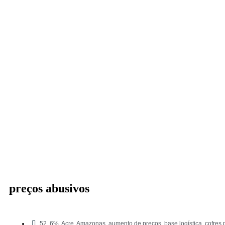
preços abusivos
52
,
6%
,
Acre
,
Amazonas
,
aumento de preços
,
base logística
,
cofres 