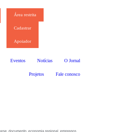
Área restrita
Cadastrar
Apoiador
Eventos
Notícias
O Jornal
Projetos
Fale conosco
eese
,
documento
,
economia regional
,
empregos