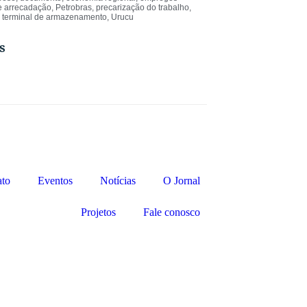
e arrecadação
,
Petrobras
,
precarização do trabalho
,
,
terminal de armazenamento
,
Urucu
s
ato
Eventos
Notícias
O Jornal
Projetos
Fale conosco