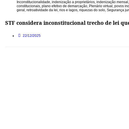
Inconstitucionalidade
,
indenização a proprietários
,
indenização mensal
constitucionais
,
plano efetivo de demarcação
,
Plenário virtual
,
povos in
geral
,
retroatividade da lei
,
rios e lagos
,
riquezas do solo
,
Segurança jur
STF considera inconstitucional trecho de lei qu
22/12/2025