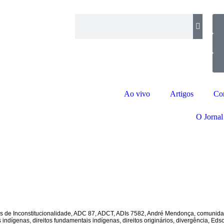
Ao vivo
Artigos
Co
O Jornal
s de Inconstitucionalidade
,
ADC 87
,
ADCT
,
ADIs 7582
,
André Mendonça
,
comunida
s indígenas
,
direitos fundamentais indígenas
,
direitos originários
,
divergência
,
Edso