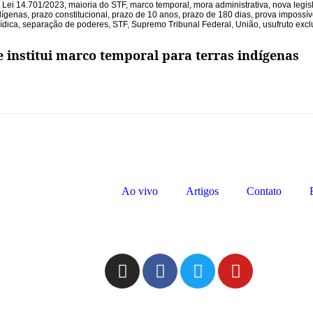
,
Lei 14.701/2023
,
maioria do STF
,
marco temporal
,
mora administrativa
,
nova legis
dígenas
,
prazo constitucional
,
prazo de 10 anos
,
prazo de 180 dias
,
prova impossív
ídica
,
separação de poderes
,
STF
,
Supremo Tribunal Federal
,
União
,
usufruto excl
e institui marco temporal para terras indígenas
Ao vivo
Artigos
Contato