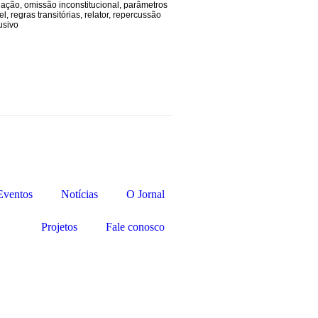
lação
,
omissão inconstitucional
,
parâmetros
el
,
regras transitórias
,
relator
,
repercussão
usivo
Eventos
Notícias
O Jornal
Projetos
Fale conosco