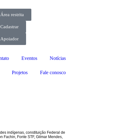
Área restrita
Cadastrar
Apoiador
ntato
Eventos
Notícias
Projetos
Fale conosco
des indígenas
,
constituição Federal de
n Fachin
,
Fonte STF
,
Gilmar Mendes
,