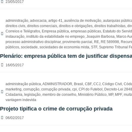
23/05/2017
administração
,
advocacia
,
artigo 41
,
ausência de motivação
,
autarquias públic
direitos civis
,
direitos comerciais
,
direitos e obrigações
,
direitos trabalhistas
,
dir
Correios e Telégrafos
,
Empresa pública
,
empresas públicas
,
Estatuto do Servi
instauração
,
instituto da estabilidade no emprego
,
Joaquim Barbosa
,
Marco Aur
processo administrativo disciplinar
,
provimento parcial
,
RE
,
RE 589998
,
Recurs
públicos
,
sociedade
,
sociedades de economia mista
,
STF
,
Supremo Tribunal F
Plenário: empresa pública tem de justificar dispen
16/05/2017
administração pública
,
ADMINISTRADOR
,
Brasil
,
CBF
,
CCJ
,
Código Civil
,
Códi
marketing
,
corrupção
,
corrupção privada
,
cpi
,
CPI do Futebol
,
Decreto-Lei 284
Cidadania
,
legislação
,
membro de conselho
,
Ministério Público
,
MP
,
MPF
,
mult
vantagem indevida
Projeto tipifica o crime de corrupção privada
06/02/2017