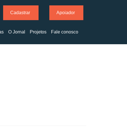
Cadastrar
Apoiador
as
O Jornal
Projetos
Fale conosco