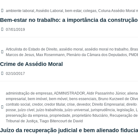
ambiente laboral
,
Assédio Laboral
,
bem estar
,
colegas
,
Coluna Assédio Moral 
Bem-estar no trabalho: a importância da construçã
07/01/2019
Articulista do Estado de Direito
,
assédio moral
,
assédio moral no trabalho
,
Bras
Marcos de Jesus
,
Max Rosenmann
,
Plenário da Câmara dos Deputados
,
PMD
Crime de Assédio Moral
02/10/2017
administração de empresas
,
ADMINISTRADOR
,
Aldir Passarinho Júnior
,
aliena
empresarial
,
bem imóvel
,
bem móvel
,
bens essenciais
,
Bruno Kurzweil de Olive
contrato social
,
credor
,
credor titular
,
crise
,
devedor
,
Direito Empresarial
,
direito
posse
,
juízo cível
,
juízo trabalhista
,
juízo universal
,
jurisprudência
,
legislação
,
L
preservação da empresa
,
propriedade
,
proprietário fiduciário
,
Recuperação de
Tribunal de Justiça
,
Tiago Bitencourt de David
Juízo da recuperação judicial e bem alienado fiduci