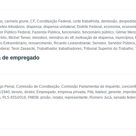
as
,
carmela grune
,
CF
,
Constituição Federal
,
corte trabalhista
,
demissão
,
despedid
eitos tributários
,
dispensa
,
dispensa unilateral
,
Distrito Federal
,
economia
,
economi
dor Público Federal
,
Fazenda Pública
,
funcionário
,
funcionário público
,
Gilmar Men
élio
,
Michel Temer
,
ministros
,
ministros do stf
,
motivação de dispensa
,
municípios
,
o Extraordinário
,
ressarcimento
,
Ricardo Lewandowski
,
Servidor
,
Servidor Público
ederal
,
Teori Zavascki
,
Trabalhador
,
trabalhadores
,
Tribunal Superior do Trabalho
,
sa de empregado
go Penal
,
Comissão de Constituição
,
Comissão Parlamentar de Inquérito
,
concorrê
8/1940
,
desvio
,
diretor
,
Empregado
,
empresa privada
,
Fifa
,
futebol
,
gerente
,
improbi
a
,
PLS 455/2016
,
PMDB
,
prisão
,
relator
,
representante
,
Romero Jucá
,
senado feder