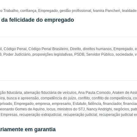
no Trabalho
,
confiança
,
Empregado
,
gestão profissional
,
Ivanira Pancheri
,
lealdade
o da felicidade do empregado
il
,
Código Penal
,
Código Penal Brasileiro
,
Direito
,
direitos humanos
,
Empregado
,
e
B
,
Poder Judiciário
,
proposições legislativas
,
PSDB
,
Servidor Público
,
sociedade
,
v
ção fiduciária
,
alienação fiduciária de veículos
,
Ana Paula Comodo
,
Araken de Ass
ira
,
busca e apreensão
,
competência do juízo
,
conflito
,
conflito de competência
,
co
 privado
,
Empregado
,
empresa
,
empresario
,
Estatuto
,
falência
,
financiador
,
financi
eonardo Gomes de Aquino
,
locus
,
ministros do STJ
,
Nancy Andrighi
,
negócios
,
pat
 Empresas
,
recuperação extrajudicial
,
recuperação judicial
,
recuperação judicial 
ariamente em garantia