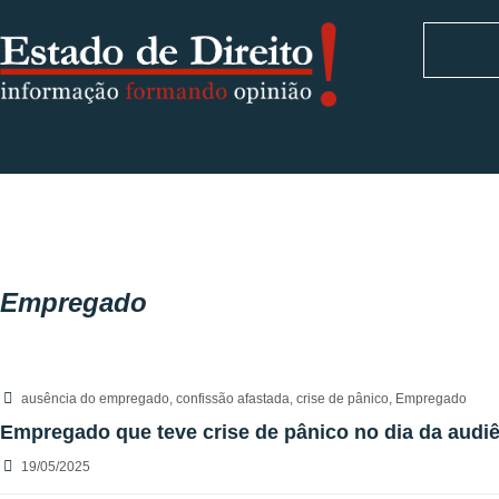
Empregado
ausência do empregado
,
confissão afastada
,
crise de pânico
,
Empregado
Empregado que teve crise de pânico no dia da audi
19/05/2025