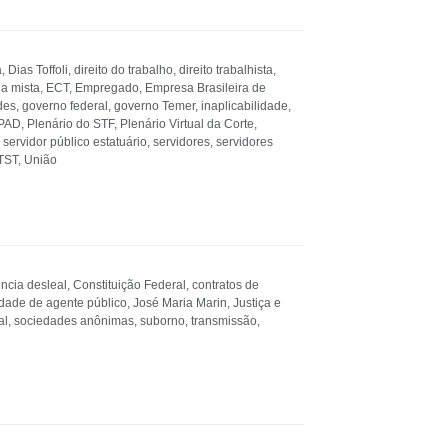
a
,
Dias Toffoli
,
direito do trabalho
,
direito trabalhista
,
a mista
,
ECT
,
Empregado
,
Empresa Brasileira de
des
,
governo federal
,
governo Temer
,
inaplicabilidade
,
PAD
,
Plenário do STF
,
Plenário Virtual da Corte
,
,
servidor público estatuário
,
servidores
,
servidores
TST
,
União
ncia desleal
,
Constituição Federal
,
contratos de
dade de agente público
,
José Maria Marin
,
Justiça e
al
,
sociedades anônimas
,
suborno
,
transmissão
,