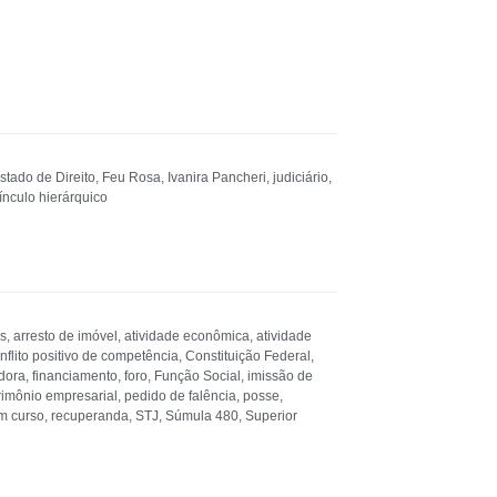
stado de Direito
,
Feu Rosa
,
Ivanira Pancheri
,
judiciário
,
ínculo hierárquico
is
,
arresto de imóvel
,
atividade econômica
,
atividade
nflito positivo de competência
,
Constituição Federal
,
adora
,
financiamento
,
foro
,
Função Social
,
imissão de
rimônio empresarial
,
pedido de falência
,
posse
,
em curso
,
recuperanda
,
STJ
,
Súmula 480
,
Superior