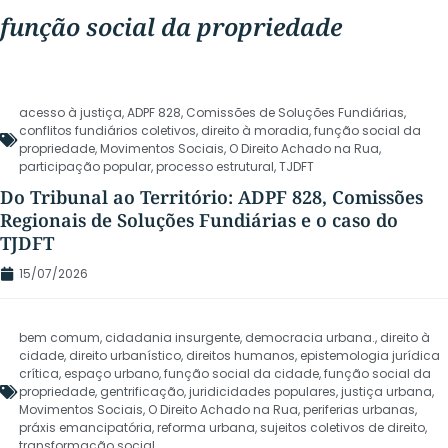
função social da propriedade
acesso à justiça
,
ADPF 828
,
Comissões de Soluções Fundiárias
,
conflitos fundiários coletivos
,
direito à moradia
,
função social da
propriedade
,
Movimentos Sociais
,
O Direito Achado na Rua
,
participação popular
,
processo estrutural
,
TJDFT
Do Tribunal ao Território: ADPF 828, Comissões
Regionais de Soluções Fundiárias e o caso do
TJDFT
15/07/2026
bem comum
,
cidadania insurgente
,
democracia urbana.
,
direito à
cidade
,
direito urbanístico
,
direitos humanos
,
epistemologia jurídica
crítica
,
espaço urbano
,
função social da cidade
,
função social da
propriedade
,
gentrificação
,
juridicidades populares
,
justiça urbana
,
Movimentos Sociais
,
O Direito Achado na Rua
,
periferias urbanas
,
práxis emancipatória
,
reforma urbana
,
sujeitos coletivos de direito
,
transformação social