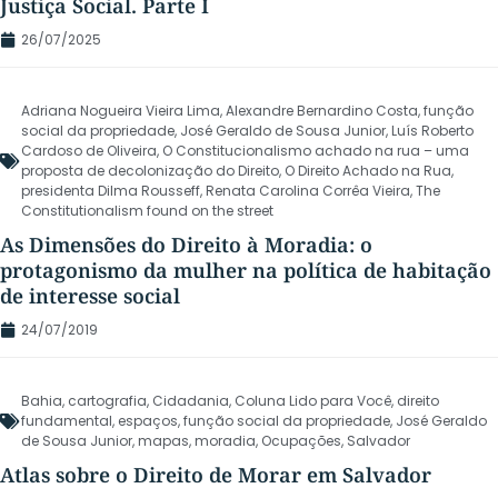
Justiça Social. Parte I
26/07/2025
Adriana Nogueira Vieira Lima
,
Alexandre Bernardino Costa
,
função
social da propriedade
,
José Geraldo de Sousa Junior
,
Luís Roberto
Cardoso de Oliveira
,
O Constitucionalismo achado na rua – uma
proposta de decolonização do Direito
,
O Direito Achado na Rua
,
presidenta Dilma Rousseff
,
Renata Carolina Corrêa Vieira
,
The
Constitutionalism found on the street
As Dimensões do Direito à Moradia: o
protagonismo da mulher na política de habitação
de interesse social
24/07/2019
Bahia
,
cartografia
,
Cidadania
,
Coluna Lido para Você
,
direito
fundamental
,
espaços
,
função social da propriedade
,
José Geraldo
de Sousa Junior
,
mapas
,
moradia
,
Ocupações
,
Salvador
Atlas sobre o Direito de Morar em Salvador