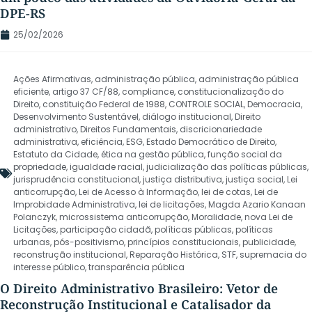
DPE-RS
25/02/2026
Ações Afirmativas
,
administração pública
,
administração pública
eficiente
,
artigo 37 CF/88
,
compliance
,
constitucionalização do
Direito
,
constituição Federal de 1988
,
CONTROLE SOCIAL
,
Democracia
,
Desenvolvimento Sustentável
,
diálogo institucional
,
Direito
administrativo
,
Direitos Fundamentais
,
discricionariedade
administrativa
,
eficiência
,
ESG
,
Estado Democrático de Direito
,
Estatuto da Cidade
,
ética na gestão pública
,
função social da
propriedade
,
igualdade racial
,
judicialização das políticas públicas
,
jurisprudência constitucional
,
justiça distributiva
,
justiça social
,
Lei
anticorrupção
,
Lei de Acesso à Informação
,
lei de cotas
,
Lei de
Improbidade Administrativa
,
lei de licitações
,
Magda Azario Kanaan
Polanczyk
,
microssistema anticorrupção
,
Moralidade
,
nova Lei de
Licitações
,
participação cidadã
,
políticas públicas
,
políticas
urbanas
,
pós-positivismo
,
princípios constitucionais
,
publicidade
,
reconstrução institucional
,
Reparação Histórica
,
STF
,
supremacia do
interesse público
,
transparência pública
O Direito Administrativo Brasileiro: Vetor de
Reconstrução Institucional e Catalisador da