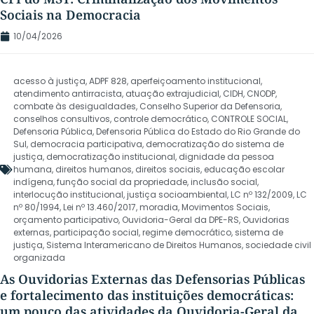
Sociais na Democracia
10/04/2026
acesso à justiça
,
ADPF 828
,
aperfeiçoamento institucional
,
atendimento antirracista
,
atuação extrajudicial
,
CIDH
,
CNODP
,
combate às desigualdades
,
Conselho Superior da Defensoria
,
conselhos consultivos
,
controle democrático
,
CONTROLE SOCIAL
,
Defensoria Pública
,
Defensoria Pública do Estado do Rio Grande do
Sul
,
democracia participativa
,
democratização do sistema de
justiça
,
democratização institucional
,
dignidade da pessoa
humana
,
direitos humanos
,
direitos sociais
,
educação escolar
indígena
,
função social da propriedade
,
inclusão social
,
interlocução institucional
,
justiça socioambiental
,
LC nº 132/2009
,
LC
nº 80/1994
,
Lei nº 13.460/2017
,
moradia
,
Movimentos Sociais
,
orçamento participativo
,
Ouvidoria-Geral da DPE-RS
,
Ouvidorias
externas
,
participação social
,
regime democrático
,
sistema de
justiça
,
Sistema Interamericano de Direitos Humanos
,
sociedade civil
organizada
As Ouvidorias Externas das Defensorias Públicas
e fortalecimento das instituições democráticas:
um pouco das atividades da Ouvidoria-Geral da