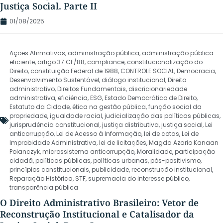
Justiça Social. Parte II
01/08/2025
Ações Afirmativas
,
administração pública
,
administração pública
eficiente
,
artigo 37 CF/88
,
compliance
,
constitucionalização do
Direito
,
constituição Federal de 1988
,
CONTROLE SOCIAL
,
Democracia
,
Desenvolvimento Sustentável
,
diálogo institucional
,
Direito
administrativo
,
Direitos Fundamentais
,
discricionariedade
administrativa
,
eficiência
,
ESG
,
Estado Democrático de Direito
,
Estatuto da Cidade
,
ética na gestão pública
,
função social da
propriedade
,
igualdade racial
,
judicialização das políticas públicas
,
jurisprudência constitucional
,
justiça distributiva
,
justiça social
,
Lei
anticorrupção
,
Lei de Acesso à Informação
,
lei de cotas
,
Lei de
Improbidade Administrativa
,
lei de licitações
,
Magda Azario Kanaan
Polanczyk
,
microssistema anticorrupção
,
Moralidade
,
participação
cidadã
,
políticas públicas
,
políticas urbanas
,
pós-positivismo
,
princípios constitucionais
,
publicidade
,
reconstrução institucional
,
Reparação Histórica
,
STF
,
supremacia do interesse público
,
transparência pública
O Direito Administrativo Brasileiro: Vetor de
Reconstrução Institucional e Catalisador da