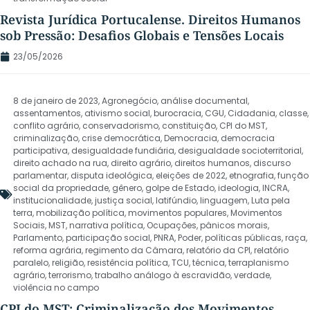
Revista Jurídica Portucalense. Direitos Humanos
sob Pressão: Desafios Globais e Tensões Locais
23/05/2026
8 de janeiro de 2023
,
Agronegócio
,
análise documental
,
assentamentos
,
ativismo social
,
burocracia
,
CGU
,
Cidadania
,
classe
,
conflito agrário
,
conservadorismo
,
constituição
,
CPI do MST
,
criminalização
,
crise democrática
,
Democracia
,
democracia
participativa
,
desigualdade fundiária
,
desigualdade socioterritorial
,
direito achado na rua
,
direito agrário
,
direitos humanos
,
discurso
parlamentar
,
disputa ideológica
,
eleições de 2022
,
etnografia
,
função
social da propriedade
,
gênero
,
golpe de Estado
,
ideologia
,
INCRA
,
institucionalidade
,
justiça social
,
latifúndio
,
linguagem
,
Luta pela
terra
,
mobilização política
,
movimentos populares
,
Movimentos
Sociais
,
MST
,
narrativa política
,
Ocupações
,
pânicos morais
,
Parlamento
,
participação social
,
PNRA
,
Poder
,
políticas públicas
,
raça
,
reforma agrária
,
regimento da Câmara
,
relatório da CPI
,
relatório
paralelo
,
religião
,
resistência política
,
TCU
,
técnica
,
terraplanismo
agrário
,
terrorismo
,
trabalho análogo à escravidão
,
verdade
,
violência no campo
CPI do MST: Criminalização dos Movimentos