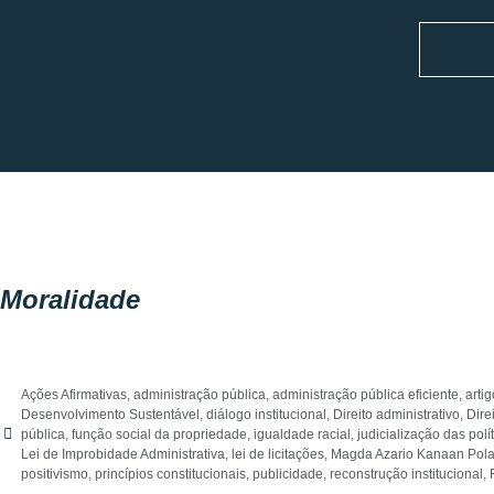
Moralidade
Ações Afirmativas
,
administração pública
,
administração pública eficiente
,
arti
Desenvolvimento Sustentável
,
diálogo institucional
,
Direito administrativo
,
Dire
pública
,
função social da propriedade
,
igualdade racial
,
judicialização das polí
Lei de Improbidade Administrativa
,
lei de licitações
,
Magda Azario Kanaan Pol
positivismo
,
princípios constitucionais
,
publicidade
,
reconstrução institucional
,