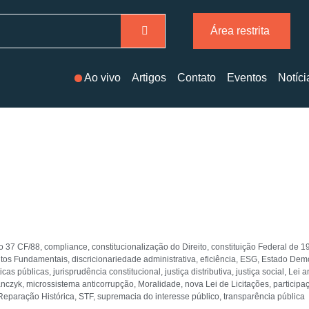
Área restrita
Ao vivo
Artigos
Contato
Eventos
Notíci
go 37 CF/88
,
compliance
,
constitucionalização do Direito
,
constituição Federal de 1
itos Fundamentais
,
discricionariedade administrativa
,
eficiência
,
ESG
,
Estado Democ
ticas públicas
,
jurisprudência constitucional
,
justiça distributiva
,
justiça social
,
Lei a
anczyk
,
microssistema anticorrupção
,
Moralidade
,
nova Lei de Licitações
,
participa
Reparação Histórica
,
STF
,
supremacia do interesse público
,
transparência pública