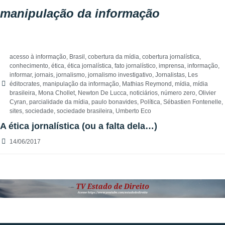
manipulação da informação
acesso à informação
,
Brasil
,
cobertura da mídia
,
cobertura jornalística
,
conhecimento
,
ética
,
ética jornalística
,
fato jornalístico
,
imprensa
,
informação
,
informar
,
jornais
,
jornalismo
,
jornalismo investigativo
,
Jornalistas
,
Les
éditocrates
,
manipulação da informação
,
Mathias Reymond
,
mídia
,
mídia
brasileira
,
Mona Chollet
,
Newton De Lucca
,
noticiários
,
número zero
,
Olivier
Cyran
,
parcialidade da mídia
,
paulo bonavides
,
Política
,
Sébastien Fontenelle
,
sites
,
sociedade
,
sociedade brasileira
,
Umberto Eco
A ética jornalística (ou a falta dela…)
14/06/2017