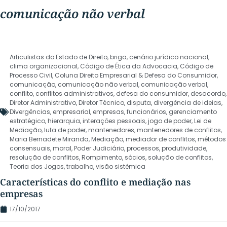
comunicação não verbal
Articulistas do Estado de Direito
,
briga
,
cenário jurídico nacional
,
clima organizacional
,
Código de Ética da Advocacia
,
Código de
Processo Civil
,
Coluna Direito Empresarial & Defesa do Consumidor
,
comunicação
,
comunicação não verbal
,
comunicação verbal
,
conflito
,
conflitos administrativos
,
defesa do consumidor
,
desacordo
,
Diretor Administrativo
,
Diretor Técnico
,
disputa
,
divergência de ideias
,
Divergências
,
empresarial
,
empresas
,
funcionários
,
gerenciamento
estratégico
,
hierarquia
,
interações pessoais
,
jogo de poder
,
Lei de
Mediação
,
luta de poder
,
mantenedores
,
mantenedores de conflitos
,
Maria Bernadete Miranda
,
Mediação
,
mediador de conflitos
,
métodos
consensuais
,
moral
,
Poder Judiciário
,
processos
,
produtividade
,
resolução de conflitos
,
Rompimento
,
sócios
,
solução de conflitos
,
Teoria dos Jogos
,
trabalho
,
visão sistêmica
Características do conflito e mediação nas
empresas
17/10/2017