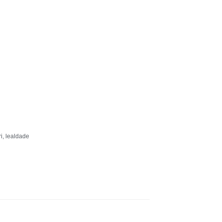
i
,
lealdade