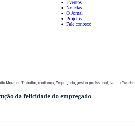
Eventos
Notícias
O Jornal
Projetos
Fale conosco
dio Moral no Trabalho
,
confiança
,
Empregado
,
gestão profissional
,
Ivanira Pancher
rução da felicidade do empregado