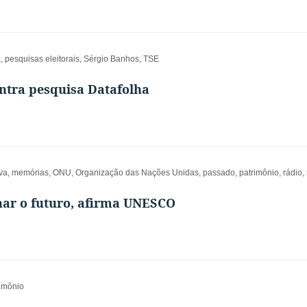
a
,
pesquisas eleitorais
,
Sérgio Banhos
,
TSE
ntra pesquisa Datafolha
va
,
memórias
,
ONU
,
Organização das Nações Unidas
,
passado
,
patrimônio
,
rádio
,
har o futuro, afirma UNESCO
imônio