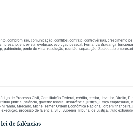
nto
,
compromisso
,
comunicação
,
conflitos
,
contrato
,
controvérsias
,
crescimento pe
empresario
,
entrevista
,
evolução
,
evolução pessoal
,
Fernanda Bragança
,
funcionár
ip
,
patrimônio
,
ponto de vista
,
resolução
,
reunião
,
separação
,
Sociedade empresari
ódigo de Processo Civil
,
Constituição Federal
,
crédito
,
credor
,
devedor
,
Direito
,
Dir
título judicial
,
falência
,
governo federal
,
Insolvência
,
justiça
,
justiça empresarial
,
l
e Miranda
,
Mercado
,
Michel Temer
,
Ordem Econômica Nacional
,
ordem financeira
,
e execução
,
processo de falência
,
STJ
,
Superior Tribunal de Justiça
,
título extrajudi
lei de falências