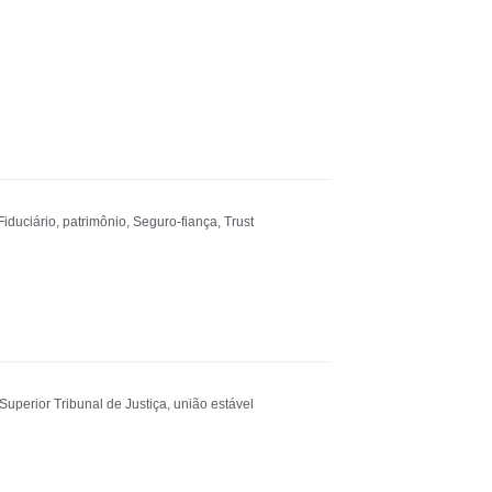
iduciário
,
patrimônio
,
Seguro-fiança
,
Trust
Superior Tribunal de Justiça
,
união estável