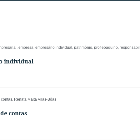
mpresarial
,
empresa
,
empresário individual
,
patrimônio
,
profleoaquino
,
responsabil
o individual
 contas
,
Renata Malta Vilas-Bôas
 de contas