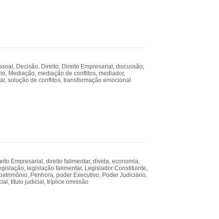
ssoal
,
Decisão
,
Direito
,
Direito Empresarial
,
discussão
,
io
,
Mediação
,
mediação de conflitos
,
mediador
,
al
,
solução de conflitos
,
transformação emocional
eito Empresarial
,
direito falimentar
,
dívida
,
economia
,
egislação
,
legislação falimentar
,
Legislador Constituinte
,
patrimônio
,
Penhora
,
poder Executivo
,
Poder Judiciário
,
cial
,
título judicial
,
tríplice omissão