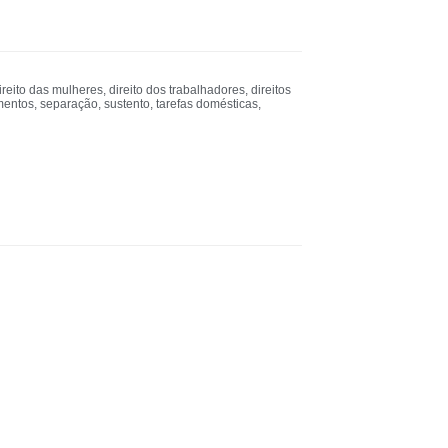
ireito das mulheres
,
direito dos trabalhadores
,
direitos
imentos
,
separação
,
sustento
,
tarefas domésticas
,