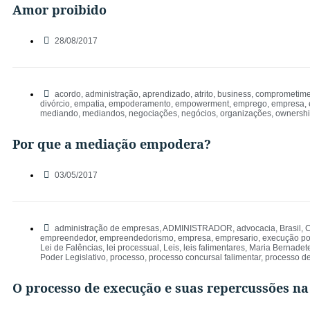
Amor proibido
28/08/2017
acordo
,
administração
,
aprendizado
,
atrito
,
business
,
comprometime
divórcio
,
empatia
,
empoderamento
,
empowerment
,
emprego
,
empresa
,
mediando
,
mediandos
,
negociações
,
negócios
,
organizações
,
ownersh
Por que a mediação empodera?
03/05/2017
administração de empresas
,
ADMINISTRADOR
,
advocacia
,
Brasil
,
C
empreendedor
,
empreendedorismo
,
empresa
,
empresario
,
execução por 
Lei de Falências
,
lei processual
,
Leis
,
leis falimentares
,
Maria Bernadet
Poder Legislativo
,
processo
,
processo concursal falimentar
,
processo d
O processo de execução e suas repercussões na 