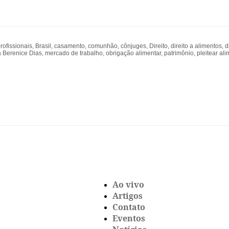
rofissionais
,
Brasil
,
casamento
,
comunhão
,
cônjuges
,
Direito
,
direito a alimentos
,
d
a Berenice Dias
,
mercado de trabalho
,
obrigação alimentar
,
patrimônio
,
pleitear al
Ao vivo
Artigos
Contato
Eventos