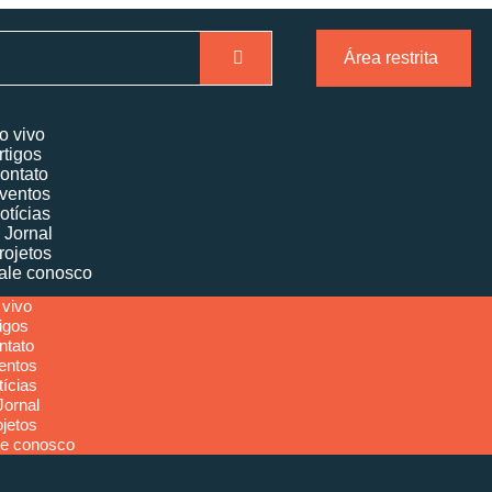
Área restrita
o vivo
rtigos
ontato
ventos
otícias
 Jornal
rojetos
ale conosco
 vivo
igos
ntato
entos
tícias
Jornal
ojetos
le conosco