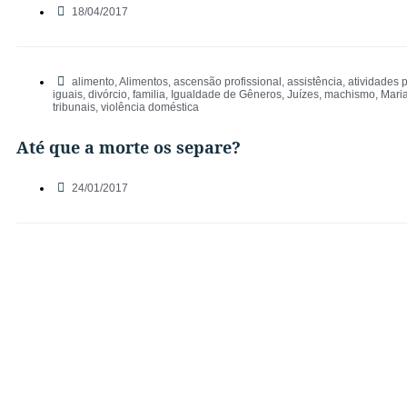
18/04/2017
alimento
,
Alimentos
,
ascensão profissional
,
assistência
,
atividades p
iguais
,
divórcio
,
familia
,
Igualdade de Gêneros
,
Juízes
,
machismo
,
Mari
tribunais
,
violência doméstica
Até que a morte os separe?
24/01/2017