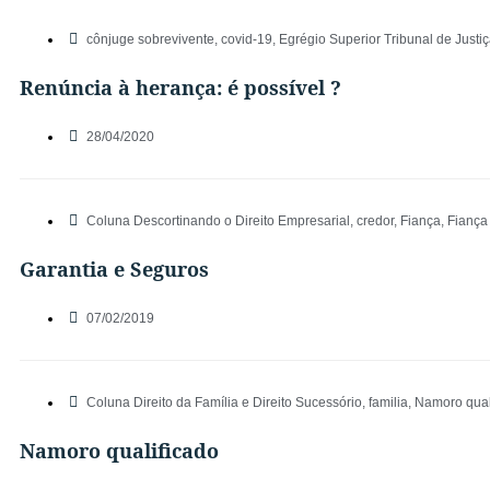
cônjuge sobrevivente
,
covid-19
,
Egrégio Superior Tribunal de Justiç
Renúncia à herança: é possível ?
28/04/2020
Coluna Descortinando o Direito Empresarial
,
credor
,
Fiança
,
Fiança
Garantia e Seguros
07/02/2019
Coluna Direito da Família e Direito Sucessório
,
familia
,
Namoro qual
Namoro qualificado