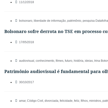
11/12/2018
bolsonaro
,
liberdade de informação
,
patrimônio
,
pesquisa Datafolh
Bolsonaro sofre derrota no TSE em processo co
17/05/2018
audiovisual
,
conhecimento
,
filmes
,
futuro
,
história
,
ideias
,
Irina Boko
Patrimônio audiovisual é fundamental para ol
30/10/2017
amar
,
Código Civil
,
divorciada
,
felicidade
,
feliz
,
filhos
,
ministros
,
patr