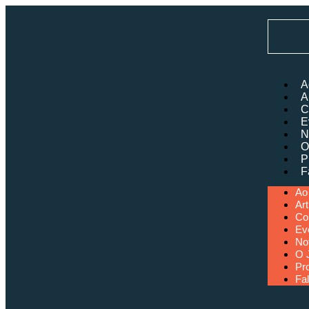
A
A
C
E
N
O
P
F
Ao
Art
Co
Ev
No
O 
Pr
Fa