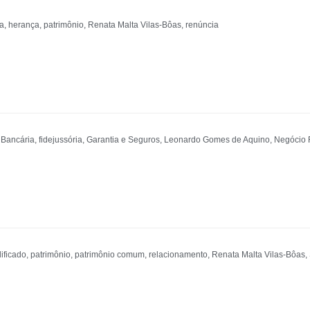
a
,
herança
,
patrimônio
,
Renata Malta Vilas-Bôas
,
renúncia
 Bancária
,
fidejussória
,
Garantia e Seguros
,
Leonardo Gomes de Aquino
,
Negócio F
ificado
,
patrimônio
,
patrimônio comum
,
relacionamento
,
Renata Malta Vilas-Bôas
,