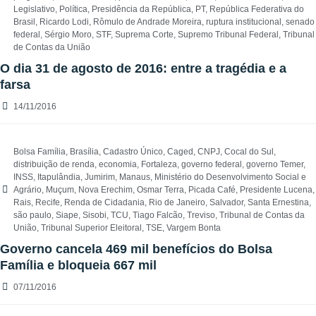
Legislativo
,
Política
,
Presidência da República
,
PT
,
República Federativa do
Brasil
,
Ricardo Lodi
,
Rômulo de Andrade Moreira
,
ruptura institucional
,
senado
federal
,
Sérgio Moro
,
STF
,
Suprema Corte
,
Supremo Tribunal Federal
,
Tribunal
de Contas da União
O dia 31 de agosto de 2016: entre a tragédia e a
farsa
14/11/2016
Bolsa Família
,
Brasília
,
Cadastro Único
,
Caged
,
CNPJ
,
Cocal do Sul
,
distribuição de renda
,
economia
,
Fortaleza
,
governo federal
,
governo Temer
,
INSS
,
Itapulândia
,
Jumirim
,
Manaus
,
Ministério do Desenvolvimento Social e
Agrário
,
Muçum
,
Nova Erechim
,
Osmar Terra
,
Picada Café
,
Presidente Lucena
,
Rais
,
Recife
,
Renda de Cidadania
,
Rio de Janeiro
,
Salvador
,
Santa Ernestina
,
são paulo
,
Siape
,
Sisobi
,
TCU
,
Tiago Falcão
,
Treviso
,
Tribunal de Contas da
União
,
Tribunal Superior Eleitoral
,
TSE
,
Vargem Bonta
Governo cancela 469 mil benefícios do Bolsa
Família e bloqueia 667 mil
07/11/2016