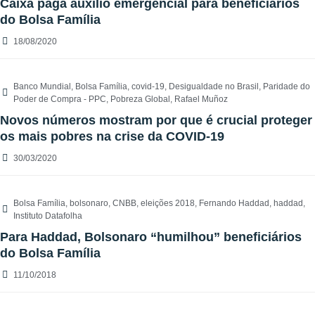
Caixa paga auxílio emergencial para beneficiários
do Bolsa Família
18/08/2020
Banco Mundial
,
Bolsa Família
,
covid-19
,
Desigualdade no Brasil
,
Paridade do
Poder de Compra - PPC
,
Pobreza Global
,
Rafael Muñoz
Novos números mostram por que é crucial proteger
os mais pobres na crise da COVID-19
30/03/2020
Bolsa Família
,
bolsonaro
,
CNBB
,
eleições 2018
,
Fernando Haddad
,
haddad
,
Instituto Datafolha
Para Haddad, Bolsonaro “humilhou” beneficiários
do Bolsa Família
11/10/2018