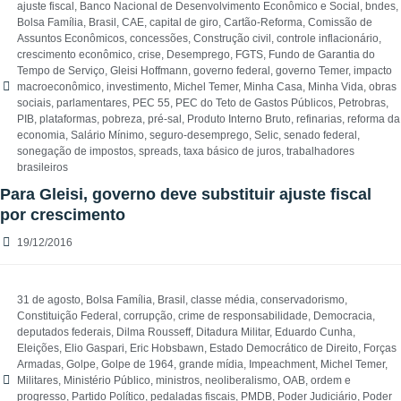
ajuste fiscal
,
Banco Nacional de Desenvolvimento Econômico e Social
,
bndes
,
Bolsa Família
,
Brasil
,
CAE
,
capital de giro
,
Cartão-Reforma
,
Comissão de
Assuntos Econômicos
,
concessões
,
Construção civil
,
controle inflacionário
,
crescimento econômico
,
crise
,
Desemprego
,
FGTS
,
Fundo de Garantia do
Tempo de Serviço
,
Gleisi Hoffmann
,
governo federal
,
governo Temer
,
impacto
macroeconômico
,
investimento
,
Michel Temer
,
Minha Casa
,
Minha Vida
,
obras
sociais
,
parlamentares
,
PEC 55
,
PEC do Teto de Gastos Públicos
,
Petrobras
,
PIB
,
plataformas
,
pobreza
,
pré-sal
,
Produto Interno Bruto
,
refinarias
,
reforma da
economia
,
Salário Mínimo
,
seguro-desemprego
,
Selic
,
senado federal
,
sonegação de impostos
,
spreads
,
taxa básico de juros
,
trabalhadores
brasileiros
Para Gleisi, governo deve substituir ajuste fiscal
por crescimento
19/12/2016
31 de agosto
,
Bolsa Família
,
Brasil
,
classe média
,
conservadorismo
,
Constituição Federal
,
corrupção
,
crime de responsabilidade
,
Democracia
,
deputados federais
,
Dilma Rousseff
,
Ditadura Militar
,
Eduardo Cunha
,
Eleições
,
Elio Gaspari
,
Eric Hobsbawn
,
Estado Democrático de Direito
,
Forças
Armadas
,
Golpe
,
Golpe de 1964
,
grande mídia
,
Impeachment
,
Michel Temer
,
Militares
,
Ministério Público
,
ministros
,
neoliberalismo
,
OAB
,
ordem e
progresso
,
Partido Político
,
pedaladas fiscais
,
PMDB
,
Poder Judiciário
,
Poder