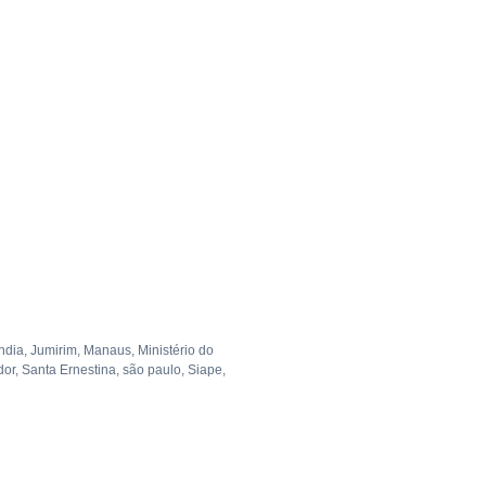
ndia
,
Jumirim
,
Manaus
,
Ministério do
dor
,
Santa Ernestina
,
são paulo
,
Siape
,