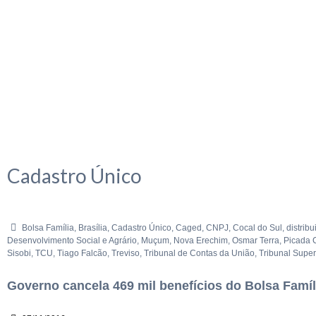
Cadastro Único
Bolsa Família
,
Brasília
,
Cadastro Único
,
Caged
,
CNPJ
,
Cocal do Sul
,
distrib
Desenvolvimento Social e Agrário
,
Muçum
,
Nova Erechim
,
Osmar Terra
,
Picada 
Sisobi
,
TCU
,
Tiago Falcão
,
Treviso
,
Tribunal de Contas da União
,
Tribunal Superi
Governo cancela 469 mil benefícios do Bolsa Famíli