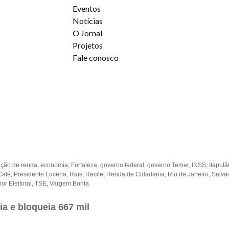
Eventos
Notícias
O Jornal
Projetos
Fale conosco
uição de renda
,
economia
,
Fortaleza
,
governo federal
,
governo Temer
,
INSS
,
Itapulâ
Café
,
Presidente Lucena
,
Rais
,
Recife
,
Renda de Cidadania
,
Rio de Janeiro
,
Salva
or Eleitoral
,
TSE
,
Vargem Bonta
a e bloqueia 667 mil