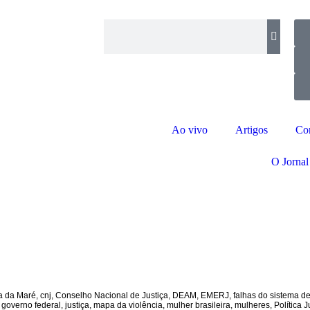
Ao vivo
Artigos
Co
O Jornal
a da Maré
,
cnj
,
Conselho Nacional de Justiça
,
DEAM
,
EMERJ
,
falhas do sistema de
,
governo federal
,
justiça
,
mapa da violência
,
mulher brasileira
,
mulheres
,
Política 