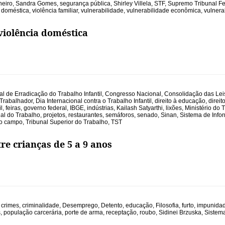
neiro
,
Sandra Gomes
,
segurança pública
,
Shirley Villela
,
STF
,
Supremo Tribunal Fe
a doméstica
,
violência familiar
,
vulnerabilidade
,
vulnerabilidade econômica
,
vulnera
violência doméstica
 de Erradicação do Trabalho Infantil
,
Congresso Nacional
,
Consolidação das Lei
Trabalhador
,
Dia Internacional contra o Trabalho Infantil
,
direito à educação
,
direit
l
,
feiras
,
governo federal
,
IBGE
,
indústrias
,
Kailash Satyarthi
,
lixões
,
Ministério do 
al do Trabalho
,
projetos
,
restaurantes
,
semáforos
,
senado
,
Sinan
,
Sistema de Info
no campo
,
Tribunal Superior do Trabalho
,
TST
re crianças de 5 a 9 anos
,
crimes
,
criminalidade
,
Desemprego
,
Detento
,
educação
,
Filosofia
,
furto
,
impunida
s
,
população carcerária
,
porte de arma
,
receptação
,
roubo
,
Sidinei Brzuska
,
Sistema