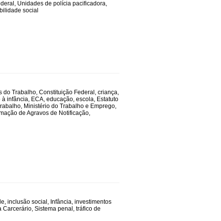
deral
,
Unidades de polícia pacificadora
,
bilidade social
s do Trabalho
,
Constituição Federal
,
criança
,
o à infância
,
ECA
,
educação
,
escola
,
Estatuto
Trabalho
,
Ministério do Trabalho e Emprego
,
rmação de Agravos de Notificação
,
de
,
inclusão social
,
Infância
,
investimentos
 Carcerário
,
Sistema penal
,
tráfico de