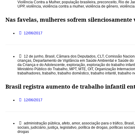
Violência Contra a Mulher
,
população brasileira
,
preconceito
,
Rio de Ja
UPP
,
violência
,
violência contra a mulher
,
violência de gênero
,
violênci
Nas favelas, mulheres sofrem silenciosamente 
12/06/2017
12 de junho
,
Brasil
,
Câmara dos Deputados
,
CLT
,
Comissão Nacional
crianças
,
Departamento de Vigilância em Saúde Ambiental e Saúde do 
da Criança e do Adolescente
,
exploração
,
exploração do trabalho infanti
Ministério Público do Trabalho
,
MPT
,
MTE
,
OIT
,
Organização Internacion
trabalhadores
,
trabalho
,
trabalho doméstico
,
trabalho infantil
,
trabalho 
Brasil registra aumento de trabalho infantil ent
12/06/2017
administração pública
,
afeto
,
amor
,
associação para o tráfico
,
Brasil
sociais
,
judiciário
,
justiça
,
legislativo
,
política de drogas
,
políticas sociai
drogas