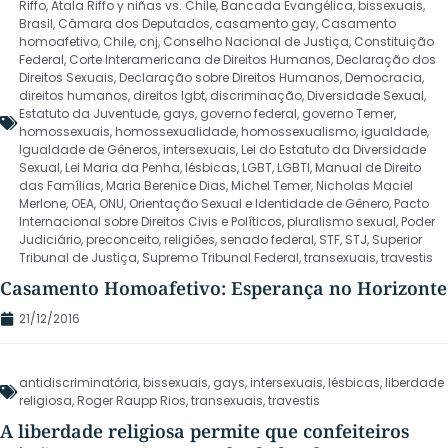
Riffo
,
Atala Riffo y niñas vs. Chile
,
Bancada Evangélica
,
bissexuais
,
Brasil
,
Câmara dos Deputados
,
casamento gay
,
Casamento
homoafetivo
,
Chile
,
cnj
,
Conselho Nacional de Justiça
,
Constituição
Federal
,
Corte Interamericana de Direitos Humanos
,
Declaração dos
Direitos Sexuais
,
Declaração sobre Direitos Humanos
,
Democracia
,
direitos humanos
,
direitos lgbt
,
discriminação
,
Diversidade Sexual
,
Estatuto da Juventude
,
gays
,
governo federal
,
governo Temer
,
homossexuais
,
homossexualidade
,
homossexualismo
,
igualdade
,
Igualdade de Gêneros
,
intersexuais
,
Lei do Estatuto da Diversidade
Sexual
,
Lei Maria da Penha
,
lésbicas
,
LGBT
,
LGBTI
,
Manual de Direito
das Famílias
,
Maria Berenice Dias
,
Michel Temer
,
Nicholas Maciel
Merlone
,
OEA
,
ONU
,
Orientação Sexual e Identidade de Gênero
,
Pacto
Internacional sobre Direitos Civis e Políticos
,
pluralismo sexual
,
Poder
Judiciário
,
preconceito
,
religiões
,
senado federal
,
STF
,
STJ
,
Superior
Tribunal de Justiça
,
Supremo Tribunal Federal
,
transexuais
,
travestis
Casamento Homoafetivo: Esperança no Horizonte
21/12/2016
antidiscriminatória
,
bissexuais
,
gays
,
intersexuais
,
lésbicas
,
liberdade
religiosa
,
Roger Raupp Rios
,
transexuais
,
travestis
A liberdade religiosa permite que confeiteiros