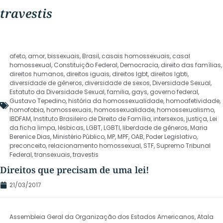
travestis
afeto
,
amor
,
bissexuais
,
Brasil
,
casais homossexuais
,
casal
homossexual
,
Constituição Federal
,
Democracia
,
direito das famílias
,
direitos humanos
,
direitos iguais
,
direitos lgbt
,
direitos lgbti
,
diversidade de gêneros
,
diversidade de sexos
,
Diversidade Sexual
,
Estatuto da Diversidade Sexual
,
familia
,
gays
,
governo federal
,
Gustavo Tepedino
,
história da homossexualidade
,
homoafetividade
,
homofobia
,
homossexuais
,
homossexualidade
,
homossexualismo
,
IBDFAM
,
Instituto Brasileiro de Direito de Família
,
intersexos
,
justiça
,
Lei
da ficha limpa
,
lésbicas
,
LGBT
,
LGBTI
,
liberdade de gêneros
,
Maria
Berenice Dias
,
Ministério Público
,
MP
,
MPF
,
OAB
,
Poder Legislativo
,
preconceito
,
relacionamento homossexual
,
STF
,
Supremo Tribunal
Federal
,
transexuais
,
travestis
Direitos que precisam de uma lei!
21/03/2017
Assembleia Geral da Organização dos Estados Americanos
,
Atala