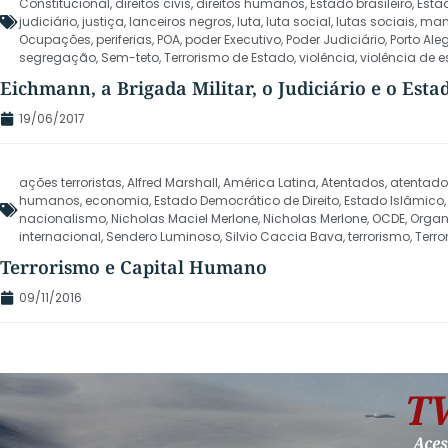
Constitucional
,
direitos civis
,
direitos humanos
,
Estado brasileiro
,
Esta
judiciário
,
justiça
,
lanceiros negros
,
luta
,
luta social
,
lutas sociais
,
man
Ocupações
,
periferias
,
POA
,
poder Executivo
,
Poder Judiciário
,
Porto Ale
segregação
,
Sem-teto
,
Terrorismo de Estado
,
violência
,
violência de 
Eichmann, a Brigada Militar, o Judiciário e o Est
19/06/2017
ações terroristas
,
Alfred Marshall
,
América Latina
,
Atentados
,
atentados
humanos
,
economia
,
Estado Democrático de Direito
,
Estado Islâmico
nacionalismo
,
Nicholas Maciel Merlone
,
Nicholas Merlone
,
OCDE
,
Organ
internacional
,
Sendero Luminoso
,
Silvio Caccia Bava
,
terrorismo
,
Terro
Terrorismo e Capital Humano
09/11/2016