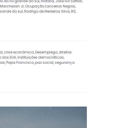
o do rio grande do sul
,
história
,
José Ivo Sartori
,
 Marchezan Jr
,
Ocupação Lanceiros Negros
,
grande do sul
,
Rodrigo de Medeiros Silva
,
RS
,
al
,
crise econômica
,
Desemprego
,
direitos
o dos EUA
,
instituições democráticas
,
bar
,
Papa Francisco
,
paz social
,
segurança