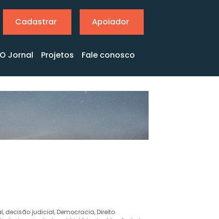
Cadastrar
Apoiador
O Jornal
Projetos
Fale conosco
l
,
decisão judicial
,
Democracia
,
Direito