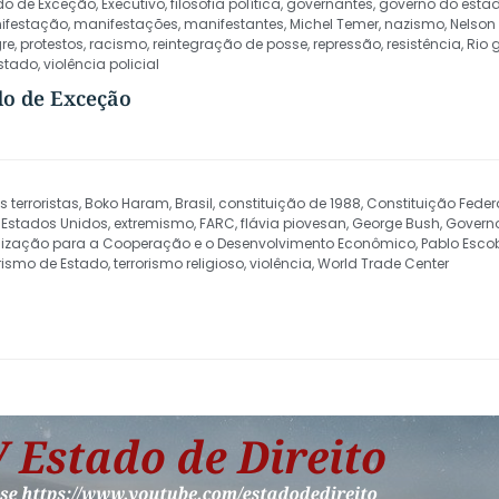
do de Exceção
,
Executivo
,
filosofia política
,
governantes
,
governo do estad
ifestação
,
manifestações
,
manifestantes
,
Michel Temer
,
nazismo
,
Nelson
gre
,
protestos
,
racismo
,
reintegração de posse
,
repressão
,
resistência
,
Rio 
estado
,
violência policial
ado de Exceção
 terroristas
,
Boko Haram
,
Brasil
,
constituição de 1988
,
Constituição Feder
,
Estados Unidos
,
extremismo
,
FARC
,
flávia piovesan
,
George Bush
,
Govern
ização para a Cooperação e o Desenvolvimento Econômico
,
Pablo Esco
rismo de Estado
,
terrorismo religioso
,
violência
,
World Trade Center