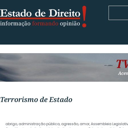
Terrorismo de Estado
abrigo
,
administração pública
,
agressão
,
amor
,
Assembleia Legislati