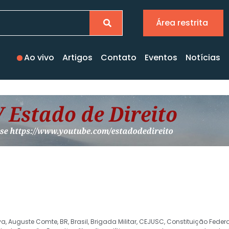
Área restrita
Ao vivo
Artigos
Contato
Eventos
Notícias
va
,
Auguste Comte
,
BR
,
Brasil
,
Brigada Militar
,
CEJUSC
,
Constituição Federa