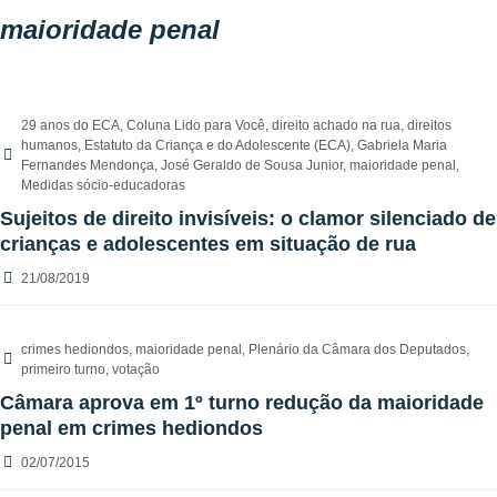
maioridade penal
29 anos do ECA
,
Coluna Lido para Você
,
direito achado na rua
,
direitos
humanos
,
Estatuto da Criança e do Adolescente (ECA)
,
Gabriela Maria
Fernandes Mendonça
,
José Geraldo de Sousa Junior
,
maioridade penal
,
Medidas sócio-educadoras
Sujeitos de direito invisíveis: o clamor silenciado de
crianças e adolescentes em situação de rua
21/08/2019
crimes hediondos
,
maioridade penal
,
Plenário da Câmara dos Deputados
,
primeiro turno
,
votação
Câmara aprova em 1º turno redução da maioridade
penal em crimes hediondos
02/07/2015