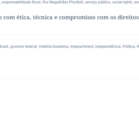
,
responsabilidade fiscal
,
Rui Magalhães Piscitelli
,
serviço público
,
social rights
,
soc
co com ética, técnica e compromisso com os direitos
rasil
,
governo federal
,
História brasileira
,
Impeachment
,
independência
,
Política
,
R