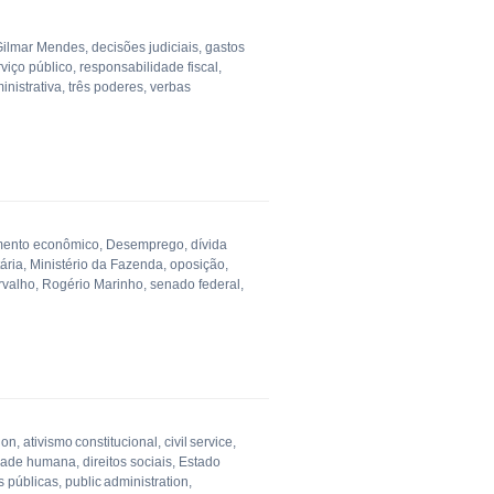
Gilmar Mendes
,
decisões judiciais
,
gastos
viço público
,
responsabilidade fiscal
,
inistrativa
,
três poderes
,
verbas
mento econômico
,
Desemprego
,
dívida
tária
,
Ministério da Fazenda
,
oposição
,
rvalho
,
Rogério Marinho
,
senado federal
,
ion
,
ativismo constitucional
,
civil service
,
dade humana
,
direitos sociais
,
Estado
as públicas
,
public administration
,