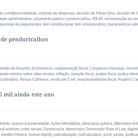
de constitucionalidade
,
controle de despesas
,
decisão de Flávio Dino
,
decisão de 
dade administrativa
,
orçamento público
,
penduricalhos
,
R$ 46
,
remuneração do ser
spensão de pagamentos
,
teto constitucional
,
teto remuneratório
,
transparência adm
 de penduricalhos
issão de Assuntos Econômicos
,
compensação fiscal
,
Congresso Nacional
,
cresci
posto mínimo sobre altas rendas
,
inflação
,
isenção fiscal
,
justiça fiscal
,
justiça tribu
a tributária
,
Renan Calheiros
,
renda até 5 mil
,
responsabilidade fiscal
,
Rogério Ca
 mil ainda este ano
ireito
,
acesso à universidade
,
Ações Afirmativas
,
advocacia pública
,
Affirmative Act
onal activism
,
cotas raciais
,
Democracia
,
democracy
,
Democratic Rule of Law
,
digni
,
Gestão Pública
,
human dignity
,
judicialização
,
judicialization
,
jurist
,
jurista
,
polític