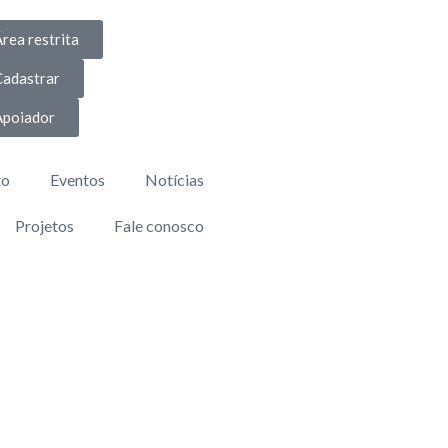
rea restrita
Cadastrar
Apoiador
to
Eventos
Notícias
Projetos
Fale conosco