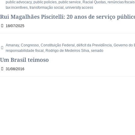
public advocacy
,
public policies
,
public service
,
Racial Quotas
,
renúncias fiscais
tax incentives
,
transformação social
,
university access
Rui Magalhães Piscitelli: 20 anos de serviço públi
18/07/2025
Amanay
,
Congresso
,
Constituição Federal
,
déficit da Previdência
,
Governo do B
responsabilidade fiscal
,
Rodrigo de Medeiros Silva
,
senado
Um Brasil teimoso
31/08/2016