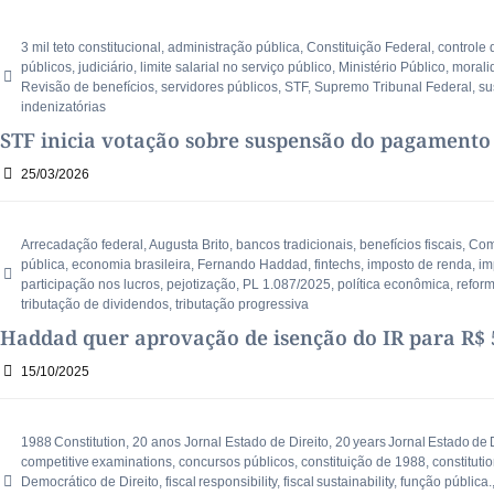
3 mil teto constitucional
,
administração pública
,
Constituição Federal
,
controle 
públicos
,
judiciário
,
limite salarial no serviço público
,
Ministério Público
,
morali
Revisão de benefícios
,
servidores públicos
,
STF
,
Supremo Tribunal Federal
,
su
indenizatórias
STF inicia votação sobre suspensão do pagamento
25/03/2026
Arrecadação federal
,
Augusta Brito
,
bancos tradicionais
,
benefícios fiscais
,
Com
pública
,
economia brasileira
,
Fernando Haddad
,
fintechs
,
imposto de renda
,
im
participação nos lucros
,
pejotização
,
PL 1.087/2025
,
política econômica
,
reform
tributação de dividendos
,
tributação progressiva
Haddad quer aprovação de isenção do IR para R$ 5
15/10/2025
1988 Constitution
,
20 anos Jornal Estado de Direito
,
20 years Jornal Estado de D
competitive examinations
,
concursos públicos
,
constituição de 1988
,
constituti
Democrático de Direito
,
fiscal responsibility
,
fiscal sustainability
,
função pública.