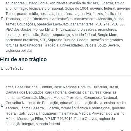
educadores
,
Estado Social
,
estudantes
,
evasão de divisas
,
Filosofia
,
fim do
ano
,
formação técnica e profissional
,
Golpe de 1964
,
governo federal
,
governo
Temer
,
grande mídia
,
hospitais
,
intolerância agressiva
,
Juízes
,
Justiça do
Trabalho
,
Lei de Diretrizes
,
manifestações
,
manifestantes
,
Medellín
,
Michel
Temer
,
Ocupações
,
operação Lava-Jato
,
parlamentares
,
PEC 241
,
PEC 55
,
PEC dos Gastos
,
Polícia Militar
,
Privatização
,
professores
,
promotores
,
recomeço
,
repressão
,
Saúde
,
segurança
,
senado federal
,
Sérgio Moro
,
sociedade brasileira
,
STF
,
Supremo Tribunal Federal
,
taxação de grandes
fortunas
,
trabalhadores
,
Tragédia
,
universidades
,
Valdete Souto Severo
,
violência policial
Fim de ano trágico
05/12/2016
artes
,
Base Nacional Comum
,
Base Nacional Comum Curricular
,
Brasil
,
Câmara dos Deputados
,
carga horária
,
ciências da natureza
,
ciências
humanas
,
Comissão Mista de Medida Provisória
,
Congresso Nacional
,
Conselho Nacional de Educação
,
educação
,
educação física
,
ensino medio
,
escolas
,
Fátima Bezerra
,
Filosofia
,
formação técnica e profissional
,
governo
federal
,
Izalci Lucas
,
linguagens
,
matemática
,
Medida Provisória do Ensino
Médio
,
Mendonça Filho
,
MP
,
MP 746/2016
,
Pedro Chaves
,
regime de
educação integral
,
senado federal