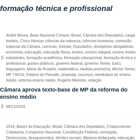
formação técnica e profissional
André Moura
,
Base Nacional Comum
,
Brasil
,
Câmara dos Deputados
,
carga
horária
,
Chico Alencar
,
ciências da natureza
,
ciências humanas
,
comissão
especial da Câmara
,
currículo
,
Debate
,
Deputados
,
disciplinas obrigatórias
,
economia
,
educação
,
educação física
,
ensino
,
ensino integral
,
ensino medio
,
estudantes
,
formação acadêmica
,
formação educacional
,
formação técnica e
profissional
,
gastos públicos
,
governo federal
,
governo Temer
,
Izalci
,
linguagens
,
Maria do Rosário
,
matemática
,
medida provisória
,
Michel Temer
,
MP 746/16
,
Palácio do Planalto
,
proposta
,
recursos
,
reestrutura do ensino
médio
,
reforma ensino médio
,
Rogério Marinho
,
votação
Câmara aprova texto-base de MP da reforma do
ensino médio
08/12/2016
2016
,
Bases da Educação
,
Brasil
,
Câmara dos Deputados
,
Chapecoense
,
Cidadania
,
Congresso Nacional
,
Constituição Federal
,
corrupção
,
Democracia
,
desaparecidos
,
direitos sociais
,
ditadura disfarçada
,
educação
,