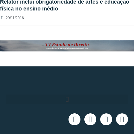
Relator inclui obrigatoriedade de artes e educação
física no ensino médio
29/11/2016