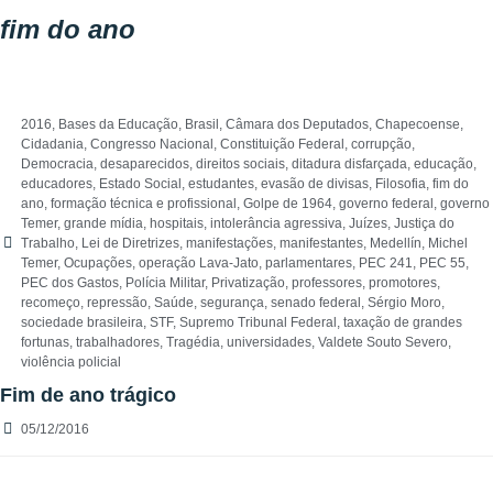
fim do ano
2016
,
Bases da Educação
,
Brasil
,
Câmara dos Deputados
,
Chapecoense
,
Cidadania
,
Congresso Nacional
,
Constituição Federal
,
corrupção
,
Democracia
,
desaparecidos
,
direitos sociais
,
ditadura disfarçada
,
educação
,
educadores
,
Estado Social
,
estudantes
,
evasão de divisas
,
Filosofia
,
fim do
ano
,
formação técnica e profissional
,
Golpe de 1964
,
governo federal
,
governo
Temer
,
grande mídia
,
hospitais
,
intolerância agressiva
,
Juízes
,
Justiça do
Trabalho
,
Lei de Diretrizes
,
manifestações
,
manifestantes
,
Medellín
,
Michel
Temer
,
Ocupações
,
operação Lava-Jato
,
parlamentares
,
PEC 241
,
PEC 55
,
PEC dos Gastos
,
Polícia Militar
,
Privatização
,
professores
,
promotores
,
recomeço
,
repressão
,
Saúde
,
segurança
,
senado federal
,
Sérgio Moro
,
sociedade brasileira
,
STF
,
Supremo Tribunal Federal
,
taxação de grandes
fortunas
,
trabalhadores
,
Tragédia
,
universidades
,
Valdete Souto Severo
,
violência policial
Fim de ano trágico
05/12/2016