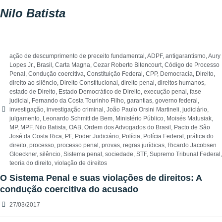
Nilo Batista
ação de descumprimento de preceito fundamental
,
ADPF
,
antigarantismo
,
Aury
Lopes Jr.
,
Brasil
,
Carta Magna
,
Cezar Roberto Bitencourt
,
Código de Processo
Penal
,
Condução coercitiva
,
Constituição Federal
,
CPP
,
Democracia
,
Direito
,
direito ao silêncio
,
Direito Constitucional
,
direito penal
,
direitos humanos
,
estado de Direito
,
Estado Democrático de Direito
,
execução penal
,
fase
judicial
,
Fernando da Costa Tourinho Filho
,
garantias
,
governo federal
,
investigação
,
investigação criminal
,
João Paulo Orsini Martineli
,
judiciário
,
julgamento
,
Leonardo Schmitt de Bem
,
Ministério Público
,
Moisés Matusiak
,
MP
,
MPF
,
Nilo Batista
,
OAB
,
Ordem dos Advogados do Brasil
,
Pacto de São
José da Costa Rica
,
PF
,
Poder Judiciário
,
Polícia
,
Polícia Federal
,
prática do
direito
,
processo
,
processo penal
,
provas
,
regras jurídicas
,
Ricardo Jacobsen
Gloeckner
,
silêncio
,
Sistema penal
,
sociedade
,
STF
,
Supremo Tribunal Federal
,
teoria do direito
,
violação de direitos
O Sistema Penal e suas violações de direitos: A
condução coercitiva do acusado
27/03/2017