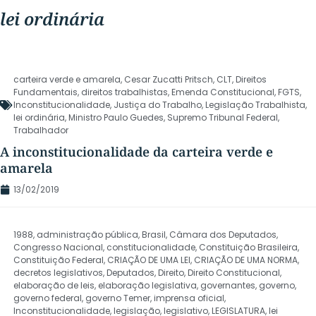
lei ordinária
carteira verde e amarela
,
Cesar Zucatti Pritsch
,
CLT
,
Direitos
Fundamentais
,
direitos trabalhistas
,
Emenda Constitucional
,
FGTS
,
Inconstitucionalidade
,
Justiça do Trabalho
,
Legislação Trabalhista
,
lei ordinária
,
Ministro Paulo Guedes
,
Supremo Tribunal Federal
,
Trabalhador
A inconstitucionalidade da carteira verde e
amarela
13/02/2019
1988
,
administração pública
,
Brasil
,
Câmara dos Deputados
,
Congresso Nacional
,
constitucionalidade
,
Constituição Brasileira
,
Constituição Federal
,
CRIAÇÃO DE UMA LEI
,
CRIAÇÃO DE UMA NORMA
,
decretos legislativos
,
Deputados
,
Direito
,
Direito Constitucional
,
elaboração de leis
,
elaboração legislativa
,
governantes
,
governo
,
governo federal
,
governo Temer
,
imprensa oficial
,
Inconstitucionalidade
,
legislação
,
legislativo
,
LEGISLATURA
,
lei