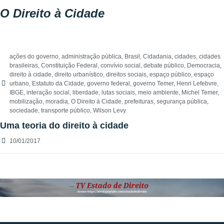
O Direito à Cidade
ações do governo
,
administração pública
,
Brasil
,
Cidadania
,
cidades
,
cidades
brasileiras
,
Constituição Federal
,
convívio social
,
debate público
,
Democracia
,
direito à cidade
,
direito urbanístico
,
direitos sociais
,
espaço público
,
espaço
urbano
,
Estatuto da Cidade
,
governo federal
,
governo Temer
,
Henri Lefebvre
,
IBGE
,
interação social
,
liberdade
,
lutas sociais
,
meio ambiente
,
Michel Temer
,
mobilização
,
moradia
,
O Direito à Cidade
,
prefeituras
,
segurança pública
,
sociedade
,
transporte público
,
Wilson Levy
Uma teoria do direito à cidade
10/01/2017