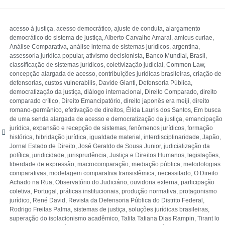
acesso à justiça
,
acesso democrático
,
ajuste de conduta
,
alargamento
democrático do sistema de justiça
,
Alberto Carvalho Amaral
,
amicus curiae
,
Análise Comparativa
,
análise interna de sistemas jurídicos
,
argentina
,
assessoria jurídica popular
,
ativismo decisionista
,
Banco Mundial
,
Brasil
,
classificação de sistemas jurídicos
,
coletivização judicial
,
Common Law
,
concepção alargada de acesso
,
contribuições jurídicas brasileiras
,
criação de
defensorias
,
custos vulnerabilis
,
Davide Gianti
,
Defensoria Pública
,
democratização da justiça
,
diálogo internacional
,
Direito Comparado
,
direito
comparado crítico
,
Direito Emancipatório
,
direito japonês era meiji
,
direito
romano-germânico
,
efetivação de direitos
,
Élida Lauris dos Santos
,
Em busca
de uma senda alargada de acesso e democratização da justiça
,
emancipação
jurídica
,
expansão e recepção de sistemas
,
fenômenos jurídicos
,
formação
histórica
,
hibridação jurídica
,
igualdade material
,
interdisciplinaridade
,
Japão
,
Jornal Estado de Direito
,
José Geraldo de Sousa Junior
,
judicialização da
política
,
juridicidade
,
jurisprudência
,
Justiça e Direitos Humanos
,
legislações
,
liberdade de expressão
,
macrocomparação
,
mediação pública
,
metodologias
comparativas
,
modelagem comparativa transistêmica
,
necessitado
,
O Direito
Achado na Rua
,
Observatório do Judiciário
,
ouvidoria externa
,
participação
coletiva
,
Portugal
,
práticas institucionais
,
produção normativa
,
protagonismo
jurídico
,
René David
,
Revista da Defensoria Pública do Distrito Federal
,
Rodrigo Freitas Palma
,
sistemas de justiça
,
soluções jurídicas brasileiras
,
superação do isolacionismo acadêmico
,
Talita Tatiana Dias Rampin
,
Tirant lo