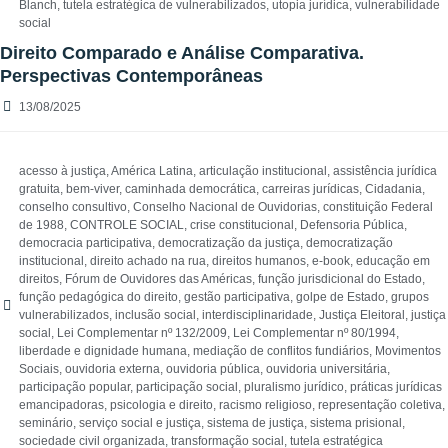
Blanch
,
tutela estratégica de vulnerabilizados
,
utopia jurídica
,
vulnerabilidade
social
Direito Comparado e Análise Comparativa.
Perspectivas Contemporâneas
13/08/2025
acesso à justiça
,
América Latina
,
articulação institucional
,
assistência jurídica
gratuita
,
bem-viver
,
caminhada democrática
,
carreiras jurídicas
,
Cidadania
,
conselho consultivo
,
Conselho Nacional de Ouvidorias
,
constituição Federal
de 1988
,
CONTROLE SOCIAL
,
crise constitucional
,
Defensoria Pública
,
democracia participativa
,
democratização da justiça
,
democratização
institucional
,
direito achado na rua
,
direitos humanos
,
e-book
,
educação em
direitos
,
Fórum de Ouvidores das Américas
,
função jurisdicional do Estado
,
função pedagógica do direito
,
gestão participativa
,
golpe de Estado
,
grupos
vulnerabilizados
,
inclusão social
,
interdisciplinaridade
,
Justiça Eleitoral
,
justiça
social
,
Lei Complementar nº 132/2009
,
Lei Complementar nº 80/1994
,
liberdade e dignidade humana
,
mediação de conflitos fundiários
,
Movimentos
Sociais
,
ouvidoria externa
,
ouvidoria pública
,
ouvidoria universitária
,
participação popular
,
participação social
,
pluralismo jurídico
,
práticas jurídicas
emancipadoras
,
psicologia e direito
,
racismo religioso
,
representação coletiva
,
seminário
,
serviço social e justiça
,
sistema de justiça
,
sistema prisional
,
sociedade civil organizada
,
transformação social
,
tutela estratégica