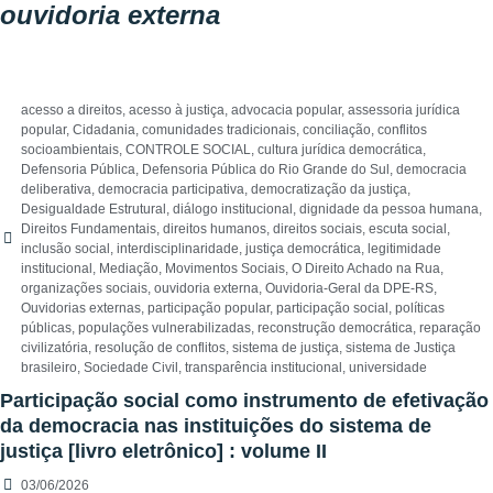
ouvidoria externa
acesso a direitos
,
acesso à justiça
,
advocacia popular
,
assessoria jurídica
popular
,
Cidadania
,
comunidades tradicionais
,
conciliação
,
conflitos
socioambientais
,
CONTROLE SOCIAL
,
cultura jurídica democrática
,
Defensoria Pública
,
Defensoria Pública do Rio Grande do Sul
,
democracia
deliberativa
,
democracia participativa
,
democratização da justiça
,
Desigualdade Estrutural
,
diálogo institucional
,
dignidade da pessoa humana
,
Direitos Fundamentais
,
direitos humanos
,
direitos sociais
,
escuta social
,
inclusão social
,
interdisciplinaridade
,
justiça democrática
,
legitimidade
institucional
,
Mediação
,
Movimentos Sociais
,
O Direito Achado na Rua
,
organizações sociais
,
ouvidoria externa
,
Ouvidoria-Geral da DPE-RS
,
Ouvidorias externas
,
participação popular
,
participação social
,
políticas
públicas
,
populações vulnerabilizadas
,
reconstrução democrática
,
reparação
civilizatória
,
resolução de conflitos
,
sistema de justiça
,
sistema de Justiça
brasileiro
,
Sociedade Civil
,
transparência institucional
,
universidade
Participação social como instrumento de efetivação
da democracia nas instituições do sistema de
justiça [livro eletrônico] : volume II
03/06/2026