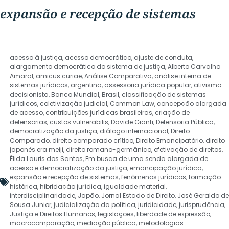
expansão e recepção de sistemas
acesso à justiça
,
acesso democrático
,
ajuste de conduta
,
alargamento democrático do sistema de justiça
,
Alberto Carvalho
Amaral
,
amicus curiae
,
Análise Comparativa
,
análise interna de
sistemas jurídicos
,
argentina
,
assessoria jurídica popular
,
ativismo
decisionista
,
Banco Mundial
,
Brasil
,
classificação de sistemas
jurídicos
,
coletivização judicial
,
Common Law
,
concepção alargada
de acesso
,
contribuições jurídicas brasileiras
,
criação de
defensorias
,
custos vulnerabilis
,
Davide Gianti
,
Defensoria Pública
,
democratização da justiça
,
diálogo internacional
,
Direito
Comparado
,
direito comparado crítico
,
Direito Emancipatório
,
direito
japonês era meiji
,
direito romano-germânico
,
efetivação de direitos
,
Élida Lauris dos Santos
,
Em busca de uma senda alargada de
acesso e democratização da justiça
,
emancipação jurídica
,
expansão e recepção de sistemas
,
fenômenos jurídicos
,
formação
histórica
,
hibridação jurídica
,
igualdade material
,
interdisciplinaridade
,
Japão
,
Jornal Estado de Direito
,
José Geraldo de
Sousa Junior
,
judicialização da política
,
juridicidade
,
jurisprudência
,
Justiça e Direitos Humanos
,
legislações
,
liberdade de expressão
,
macrocomparação
,
mediação pública
,
metodologias