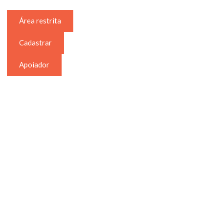
Área restrita
Cadastrar
Apoiador