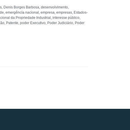
s
,
Denis Borges Barbosa
,
desenvolvimento
,
úde
,
emergência nacional
,
empresa
,
empresas
,
Estados-
acional da Propriedade Industrial
,
interesse público
,
ção
,
Patente
,
poder Executivo
,
Poder Judiciário
,
Poder