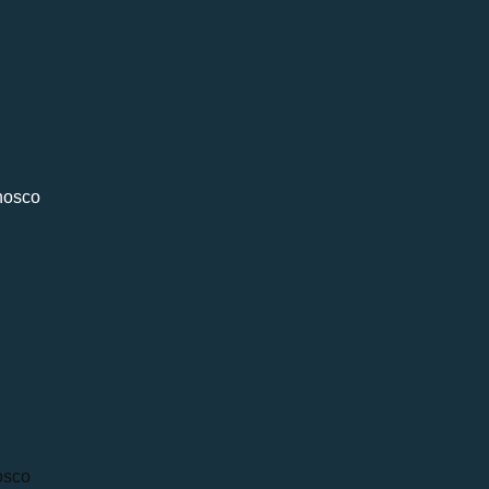
l
nosco
osco