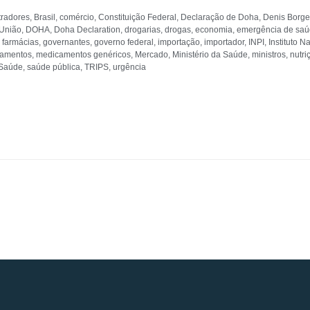
tradores
,
Brasil
,
comércio
,
Constituição Federal
,
Declaração de Doha
,
Denis Borge
 União
,
DOHA
,
Doha Declaration
,
drogarias
,
drogas
,
economia
,
emergência de sa
,
farmácias
,
governantes
,
governo federal
,
importação
,
importador
,
INPI
,
Instituto N
amentos
,
medicamentos genéricos
,
Mercado
,
Ministério da Saúde
,
ministros
,
nutri
Saúde
,
saúde pública
,
TRIPS
,
urgência